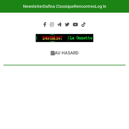
Skip
Newsletter
Dafina Classique
Rencontres
Log In
to
content
DAFINA
Le Net Des Juifs Du Maroc
AU HASARD