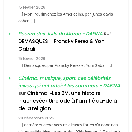
Tafraout, le miel de Tadla
15 février 2026
Azilal consacrés produits
DAFINA
MAROC
[…] Mon Pourim chez les Americains, par-junes-davis-
du terroir
cohen […]
1
Oeil ravageur – Vanessa
sur
Pourim des Juifs du Maroc - DAFINA
De Loya Stauber
DEMASQUES – Francky Perez & Yoni
5
Gabali
CINEMA
ISRAÉL
2025, l’année la plus
15 février 2026
meurtrière selon le rapport
2
[…] Demasques, par Francky Perez et Yoni Gabali […]
«Tu dis génocide, je dis
d’ADL contre
FRANCE
ISRAÉL
guerre»: La nouvelle
Cinéma, musique, sport, ces célébrités
l’antisémitisme
juives qui ont atteint les sommets - DAFINA
chanson de Boy George
6
ISRAÉL
JUDAISME
FIÈRE, DIGNE ET RÉSILIENTE :
sur
Cinéma: «Les 3M, une histoire
inachevée» Une ode à l’amitié au-delà
POURQUOI JE REVENDIQUE
3
de la religion
MA JUDAÏTE par Thérèse
Tout sur la Nostalgie
ISRAÉL
JUDAISME
Zrihen-Dvir
28 décembre 2025
SOUVENIRS
[…] carrière et croyances religieuses fortes n’a donc rien
7
d’impossible, bien au contraire. D’Hollywood à Facebook