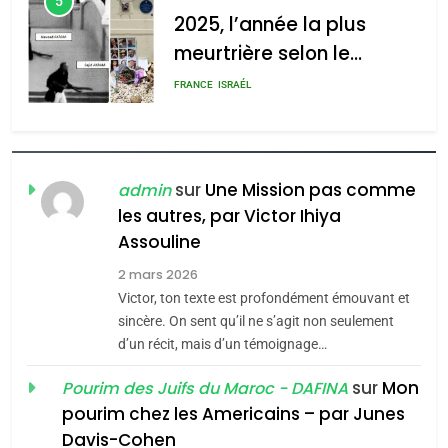
5
2025, l’année la plus
meurtrière selon le
rapport d’ADL contre
FRANCE
ISRAÉL
l’antisémitisme
6
FIÈRE, DIGNE ET RÉSILIENTE :
POURQUOI JE REVENDIQUE
sur
Une Mission pas comme
admin
MA JUDAÏTE par Thérèse
les autres, par Victor Ihiya
ISRAÉL
JUDAISME
Assouline
Zrihen-Dvir
7
2 mars 2026
CE QUI NOUS MANQUE –
Victor, ton texte est profondément émouvant et
Jacques Hadida
sincère. On sent qu’il ne s’agit non seulement
d’un récit, mais d’un témoignage…
JUDAISME
sur
Mon
Pourim des Juifs du Maroc - DAFINA
8
pourim chez les Americains – par Junes
Maroc : Les amandes de
Davis-Cohen