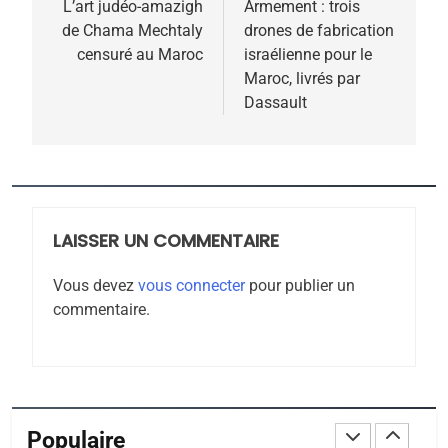
de
L’art judéo-amazigh
Armement : trois
POURQUOI JE REVENDIQUE
de Chama Mechtaly
drones de fabrication
l’article
MA JUDAÏTE par Thérèse
censuré au Maroc
israélienne pour le
ISRAÉL
JUDAISME
Maroc, livrés par
Zrihen-Dvir
Dassault
7
CE QUI NOUS MANQUE –
Jacques Hadida
JUDAISME
LAISSER UN COMMENTAIRE
8
Maroc : Les amandes de
Vous devez
vous connecter
pour publier un
Tafraout, le miel de Tadla
commentaire.
Azilal consacrés produits
DAFINA
MAROC
du terroir
1
Oeil ravageur – Vanessa
De Loya Stauber
Populaire