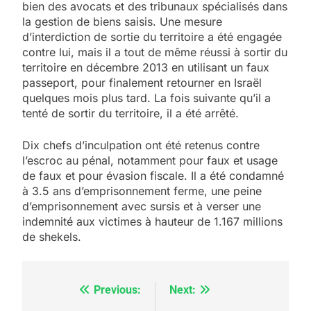
bien des avocats et des tribunaux spécialisés dans
la gestion de biens saisis. Une mesure
d’interdiction de sortie du territoire a été engagée
contre lui, mais il a tout de même réussi à sortir du
territoire en décembre 2013 en utilisant un faux
passeport, pour finalement retourner en Israël
quelques mois plus tard. La fois suivante qu’il a
tenté de sortir du territoire, il a été arrêté.
Dix chefs d’inculpation ont été retenus contre
l’escroc au pénal, notamment pour faux et usage
de faux et pour évasion fiscale. Il a été condamné
à 3.5 ans d’emprisonnement ferme, une peine
5
d’emprisonnement avec sursis et à verser une
2025, l’année la plus
indemnité aux victimes à hauteur de 1.167 millions
meurtrière selon le
de shekels.
rapport d’ADL contre
FRANCE
ISRAÉL
l’antisémitisme
Previous:
Next:
Navigation
6
FIÈRE, DIGNE ET RÉSILIENTE :