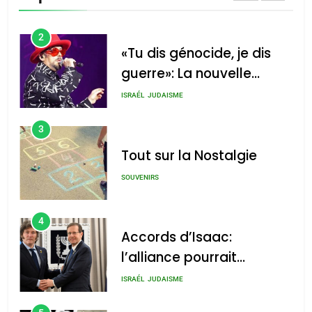
CINEMA
ISRAÉL
2
«Tu dis génocide, je dis
guerre»: La nouvelle
chanson de Boy George
ISRAÉL
JUDAISME
3
Tout sur la Nostalgie
SOUVENIRS
4
Accords d’Isaac:
l’alliance pourrait
s’étendre à 13 pays
ISRAÉL
JUDAISME
d’Amérique latine