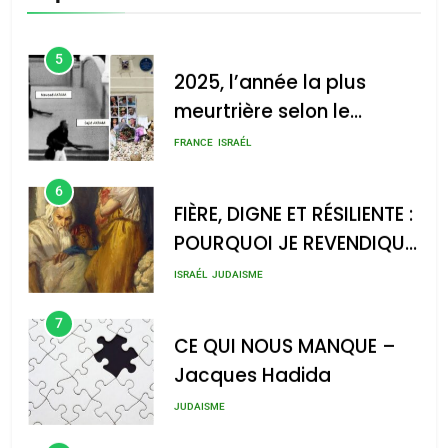
s’étendre à 13 pays
ISRAÉL
JUDAISME
d’Amérique latine
5
2025, l’année la plus
meurtrière selon le
rapport d’ADL contre
FRANCE
ISRAÉL
l’antisémitisme
6
FIÈRE, DIGNE ET RÉSILIENTE :
POURQUOI JE REVENDIQUE
MA JUDAÏTE par Thérèse
ISRAÉL
JUDAISME
Zrihen-Dvir
7
CE QUI NOUS MANQUE –
Jacques Hadida
JUDAISME
8