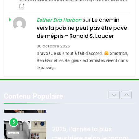
Zrihen-Dvir
[…]
guerre»: La nouvelle
7
CE QUI NOUS MANQUE –
chanson de Boy George
sur
Le chemin
ISRAÉL
JUDAISME
Esther Eva Harbon
Jacques Hadida
vers la paix ne peut pas être pavé
3
de mépris – Ronald S. Lauder
JUDAISME
Tout sur la Nostalgie
30 octobre 2025
8
Bravo ! Je suis tout à fait d'accord.
Smotrich,
Maroc : Les amandes de
SOUVENIRS
Ben Gvir et les Religieux extrêmistes vivent dans
Tafraout, le miel de Tadla
le passé,…
Azilal consacrés produits
4
DAFINA
MAROC
Accords d’Isaac: l’alliance
du terroir
pourrait s’étendre à 13 pays
Contenu Populaire
d’Amérique latine
ISRAÉL
JUDAISME
5
2025, l’année la plus
meurtrière selon le rapport