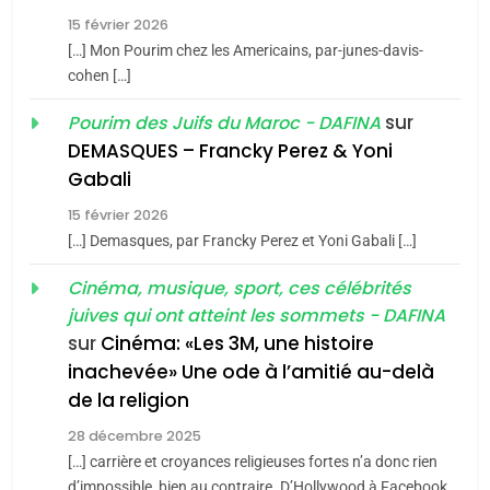
Zrihen-Dvir
SOUVENIRS
15 février 2026
7
CE QUI NOUS MANQUE –
[…] Mon Pourim chez les Americains, par-junes-davis-
cohen […]
Jacques Hadida
4
Accords d’Isaac:
sur
Pourim des Juifs du Maroc - DAFINA
JUDAISME
l’alliance pourrait
DEMASQUES – Francky Perez & Yoni
s’étendre à 13 pays
8
Gabali
ISRAÉL
JUDAISME
Maroc : Les amandes de
d’Amérique latine
15 février 2026
Tafraout, le miel de Tadla
5
[…] Demasques, par Francky Perez et Yoni Gabali […]
2025, l’année la plus
Azilal consacrés produits
DAFINA
MAROC
meurtrière selon le
Cinéma, musique, sport, ces célébrités
du terroir
juives qui ont atteint les sommets - DAFINA
rapport d’ADL contre
1
FRANCE
ISRAÉL
Oeil ravageur – Vanessa De
sur
Cinéma: «Les 3M, une histoire
l’antisémitisme
inachevée» Une ode à l’amitié au-delà
Loya Stauber
6
FIÈRE, DIGNE ET RÉSILIENTE :
de la religion
CINEMA
ISRAÉL
POURQUOI JE REVENDIQUE
28 décembre 2025
MA JUDAÏTE par Thérèse
[…] carrière et croyances religieuses fortes n’a donc rien
2
ISRAÉL
JUDAISME
«Tu dis génocide, je dis
d’impossible, bien au contraire. D’Hollywood à Facebook