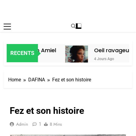
oc, par Alain Amiel
Oeil ravageur – 
RECENTS
4 Jours Ago
Home
DAFINA
Fez et son histoire
Fez et son histoire
1
Admin
8 Mins