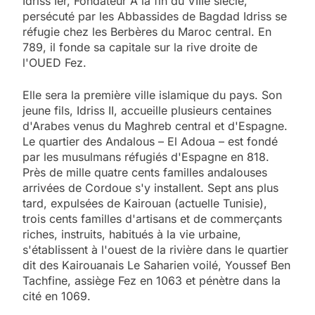
Idriss Ier, Fondateur À la fin du VIIIe siècle,
persécuté par les Abbassides de Bagdad Idriss se
réfugie chez les Berbères du Maroc central. En
789, il fonde sa capitale sur la rive droite de
l'OUED Fez.
Elle sera la première ville islamique du pays. Son
jeune fils, Idriss II, accueille plusieurs centaines
d'Arabes venus du Maghreb central et d'Espagne.
Le quartier des Andalous – El Adoua – est fondé
par les musulmans réfugiés d'Espagne en 818.
Près de mille quatre cents familles andalouses
arrivées de Cordoue s'y installent. Sept ans plus
tard, expulsées de Kairouan (actuelle Tunisie),
trois cents familles d'artisans et de commerçants
riches, instruits, habitués à la vie urbaine,
s'établissent à l'ouest de la rivière dans le quartier
dit des Kairouanais Le Saharien voilé, Youssef Ben
Tachfine, assiège Fez en 1063 et pénètre dans la
cité en 1069.