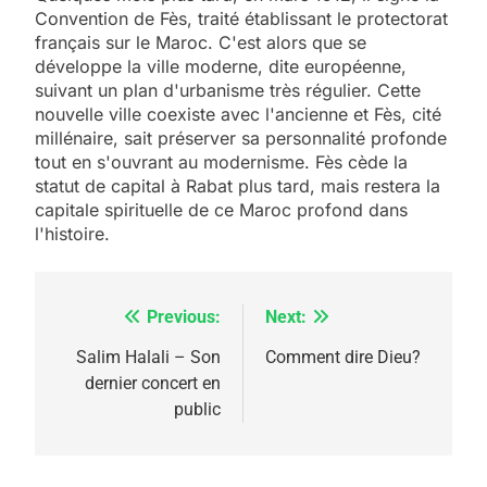
Convention de Fès, traité établissant le protectorat
français sur le Maroc. C'est alors que se
développe la ville moderne, dite européenne,
suivant un plan d'urbanisme très régulier. Cette
nouvelle ville coexiste avec l'ancienne et Fès, cité
millénaire, sait préserver sa personnalité profonde
tout en s'ouvrant au modernisme. Fès cède la
statut de capital à Rabat plus tard, mais restera la
capitale spirituelle de ce Maroc profond dans
l'histoire.
Previous:
Next:
Navigation
de
Salim Halali – Son
Comment dire Dieu?
5
dernier concert en
2025, l’année la plus
l’article
public
meurtrière selon le
rapport d’ADL contre
FRANCE
ISRAÉL