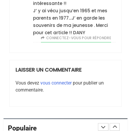
intéressante !!
De Loya Stauber
J’ y ai vécu jusqu’en 1965 et mes
CINEMA
ISRAÉL
parents en 1977…J’ en garde les
souvenirs de ma jeunesse . Merci
2
pour cet article !! DANY
«Tu dis génocide, je dis
CONNECTEZ-VOUS POUR RÉPONDRE
guerre»: La nouvelle
chanson de Boy George
ISRAÉL
JUDAISME
LAISSER UN COMMENTAIRE
3
Tout sur la Nostalgie
Vous devez
vous connecter
pour publier un
commentaire.
SOUVENIRS
4
Accords d’Isaac:
l’alliance pourrait
Populaire