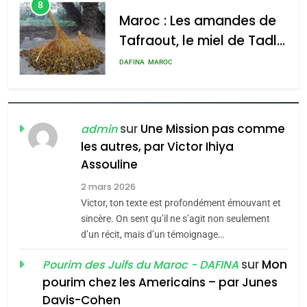
Maroc : Les amandes de
Tafraout, le miel de Tadla
Azilal consacrés produits
DAFINA
MAROC
du terroir
1
Oeil ravageur – Vanessa
De Loya Stauber
sur
Une Mission pas comme
admin
les autres, par Victor Ihiya
5
CINEMA
ISRAÉL
2025, l’année la plus
Assouline
meurtrière selon le rapport
2
2 mars 2026
«Tu dis génocide, je dis
d’ADL contre
Victor, ton texte est profondément émouvant et
FRANCE
ISRAÉL
guerre»: La nouvelle
l’antisémitisme
sincère. On sent qu’il ne s’agit non seulement
chanson de Boy George
d’un récit, mais d’un témoignage…
6
ISRAÉL
JUDAISME
FIÈRE, DIGNE ET RÉSILIENTE :
sur
Mon
Pourim des Juifs du Maroc - DAFINA
POURQUOI JE REVENDIQUE
3
pourim chez les Americains – par Junes
MA JUDAÏTE par Thérèse
Tout sur la Nostalgie
ISRAÉL
JUDAISME
Davis-Cohen