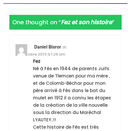
l’antisémitisme
6
FIÈRE, DIGNE ET RÉSILIENTE :
One thought on “
Fez et son histoire
”
POURQUOI JE REVENDIQUE
MA JUDAÏTE par Thérèse
ISRAÉL
JUDAISME
Zrihen-Dvir
7
Daniel Bisror
dit :
CE QUI NOUS MANQUE –
25 octobre 2013 à 1:26 am
Jacques Hadida
Fez
Né à Fès en 1944 de parents Juifs
JUDAISME
venue de Tlemcen pour ma mère ,
et de Colomb-Béchar pour mon
8
Maroc : Les amandes de
père arrivé à Fès dans le bat du
mulet en 1912 il a connu les étapes
Tafraout, le miel de Tadla
de la création de la ville nouvelle
Azilal consacrés produits
DAFINA
MAROC
sous la direction du Maréchal
du terroir
LYAUTEY..!!
1
Cette histoire de Fès est très
Oeil ravageur – Vanessa