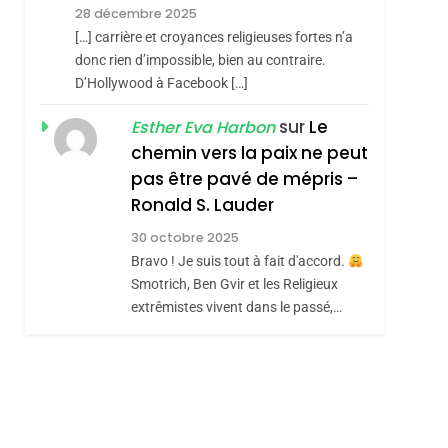
RÉSILIENTE :
28 décembre 2025
POURQUOI JE
ISRAÉL
JUDAISME
[…] carrière et croyances religieuses fortes n’a
REVENDIQUE MA
donc rien d’impossible, bien au contraire.
7
CE QUI NOUS
D’Hollywood à Facebook […]
JUDAÏTE Par Thérèse
MANQUE – Jacques
Zrihen-Dvir
sur
Le
Esther Eva Harbon
Hadida
chemin vers la paix ne peut
JUDAISME
pas être pavé de mépris –
8
Maroc : Les Amandes
Ronald S. Lauder
De Tafraout, Le Miel
30 octobre 2025
De Tadla Azilal
Bravo ! Je suis tout à fait d'accord.
DAFINA
MAROC
Smotrich, Ben Gvir et les Religieux
Consacrés Produits
extrêmistes vivent dans le passé,…
Du Terroir