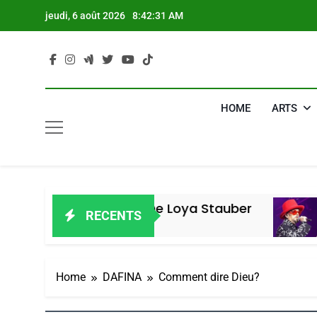
Skip
jeudi, 6 août 2026
8:42:32 AM
to
content
HOME
ARTS
 Vanessa De Loya Stauber
«Tu Dis G
RECENTS
4 Jours Ago
Home
DAFINA
Comment dire Dieu?