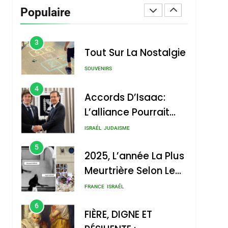
Dis Guerre»: La
Populaire
Nouvelle Chanson De
ISRAÉL
JUDAISME
Boy George
3
Tout Sur La Nostalgie
SOUVENIRS
4
Accords D’Isaac:
L’alliance Pourrait
S’étendre À 13 Pays
ISRAÉL
JUDAISME
D’Amérique Latine
5
2025, L’année La Plus
Meurtrière Selon Le
Rapport D’ADL
FRANCE
ISRAÉL
Contre
6
FIÈRE, DIGNE ET
L’antisémitisme