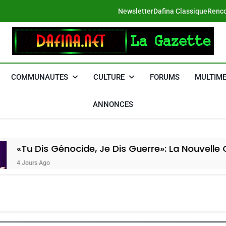
Newsletter
Dafina Classique
Renco
DAFINA
Le Net Des Juifs Du Maroc
COMMUNAUTES
CULTURE
FORUMS
MULTIME
ANNONCES
énocide, Je Dis Guerre»: La Nouvelle Chanson De 