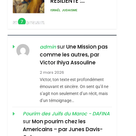
RÉSILIENTE :
POURQUOI JE
ISRAÉL
JUDAISME
REVENDIQUE MA
7
CE QUI NOUS
JUDAÏTE Par Thérèse
MANQUE – Jacques
Zrihen-Dvir
Hadida
JUDAISME
sur
Une Mission pas
admin
comme les autres, par
8
Maroc : Les Amandes
Victor Ihiya Assouline
De Tafraout, Le Miel
2 mars 2026
De Tadla Azilal
Victor, ton texte est profondément
DAFINA
MAROC
Consacrés Produits
émouvant et sincère. On sent qu’il ne
1
s’agit non seulement d’un récit, mais
Oeil Ravageur –
Du Terroir
d’un témoignage…
Vanessa De Loya
Stauber
Pourim des Juifs du Maroc - DAFINA
CINEMA
ISRAÉL
sur
Mon pourim chez les
2
Americains – par Junes Davis-
«Tu Dis Génocide, Je