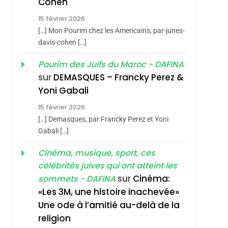
Cohen
Dis Guerre»: La
15 février 2026
Nouvelle Chanson De
ISRAÉL
JUDAISME
[…] Mon Pourim chez les Americains, par-junes-
Boy George
3
davis-cohen […]
Tout Sur La Nostalgie
Pourim des Juifs du Maroc - DAFINA
SOUVENIRS
sur
DEMASQUES – Francky Perez &
4
Yoni Gabali
Accords D’Isaac:
15 février 2026
L’alliance Pourrait
[…] Demasques, par Francky Perez et Yoni
S’étendre À 13 Pays
ISRAÉL
JUDAISME
Gabali […]
D’Amérique Latine
5
Cinéma, musique, sport, ces
2025, L’année La Plus
célébrités juives qui ont atteint les
Meurtrière Selon Le
sur
Cinéma:
sommets - DAFINA
Rapport D’ADL
FRANCE
ISRAÉL
«Les 3M, une histoire inachevée»
Contre
Une ode à l’amitié au-delà de la
6
FIÈRE, DIGNE ET
L’antisémitisme
religion