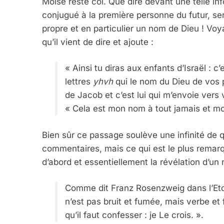
Moïse reste coi. Que dire devant une telle 
conjugué à la première personne du futur, ser
propre et en particulier un nom de Dieu ! Vo
qu’il vient de dire et ajoute :
« Ainsi tu diras aux enfants d’Israël : c’
lettres
yhvh
qui le nom du Dieu de vos p
de Jacob et c’est lui qui m’envoie vers 
« Cela est mon nom à tout jamais et mo
Bien sûr ce passage soulève une infinité de 
commentaires, mais ce qui est le plus remarqu
d’abord et essentiellement la révélation d’un
Comme dit Franz Rosenzweig dans l’Etoi
n’est pas bruit et fumée, mais verbe et fe
qu’il faut confesser : je Le crois. ».