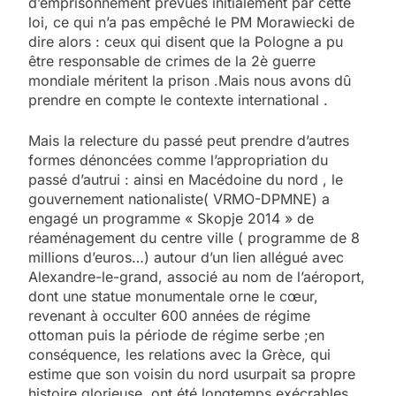
d’emprisonnement prévues initialement par cette
loi, ce qui n’a pas empêché le PM Morawiecki de
dire alors : ceux qui disent que la Pologne a pu
être responsable de crimes de la 2è guerre
mondiale méritent la prison .Mais nous avons dû
prendre en compte le contexte international .
Mais la relecture du passé peut prendre d’autres
formes dénoncées comme l’appropriation du
passé d’autrui : ainsi en Macédoine du nord , le
gouvernement nationaliste( VRMO-DPMNE) a
engagé un programme « Skopje 2014 » de
réaménagement du centre ville ( programme de 8
millions d’euros…) autour d’un lien allégué avec
Alexandre-le-grand, associé au nom de l’aéroport,
dont une statue monumentale orne le cœur,
revenant à occulter 600 années de régime
ottoman puis la période de régime serbe ;en
conséquence, les relations avec la Grèce, qui
estime que son voisin du nord usurpait sa propre
histoire glorieuse, ont été longtemps exécrables .