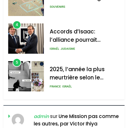
4
GPO
Accords d’Isaac:
l’alliance pourrait
s’étendre à 13 pays
ISRAÉL
JUDAISME
d’Amérique latine
2025, l’année la plus
5
2025, l’année la plus
meurtrière selon le rapport
meurtrière selon le
d’ADL contre
rapport d’ADL contre
l’antisémitisme
FRANCE
ISRAÉL
l’antisémitisme
admin
0
6
FIÈRE, DIGNE ET RÉSILIENTE :
POURQUOI JE REVENDIQUE
MA JUDAÏTE par Thérèse
ISRAÉL
JUDAISME
Zrihen-Dvir
sur
Une Mission pas comme
admin
7
les autres, par Victor Ihiya
CE QUI NOUS MANQUE –