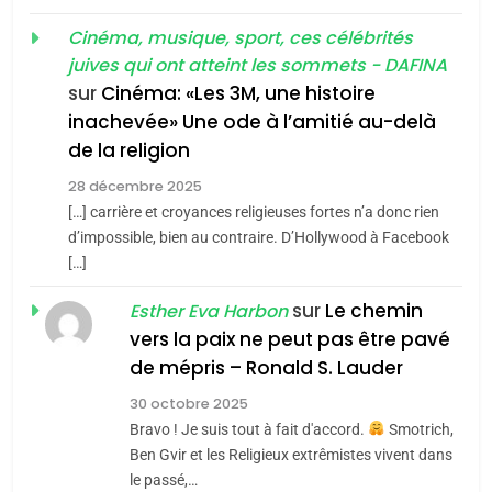
l’antisémitisme
Cinéma, musique, sport, ces célébrités
6
3
juives qui ont atteint les sommets - DAFINA
FIÈRE, DIGNE ET RÉSILIENTE :
Tout sur la Nostalgie
sur
Cinéma: «Les 3M, une histoire
POURQUOI JE REVENDIQUE
inachevée» Une ode à l’amitié au-delà
SOUVENIRS
MA JUDAÏTE par Thérèse
ISRAÉL
JUDAISME
de la religion
Zrihen-Dvir
28 décembre 2025
7
4
CE QUI NOUS MANQUE –
[…] carrière et croyances religieuses fortes n’a donc rien
Accords d’Isaac:
d’impossible, bien au contraire. D’Hollywood à Facebook
Jacques Hadida
l’alliance pourrait
[…]
s’étendre à 13 pays
JUDAISME
ISRAÉL
JUDAISME
sur
Le chemin
Esther Eva Harbon
d’Amérique latine
vers la paix ne peut pas être pavé
8
5
Maroc : Les amandes de
2025, l’année la plus
de mépris – Ronald S. Lauder
Tafraout, le miel de Tadla
meurtrière selon le
30 octobre 2025
Azilal consacrés produits
rapport d’ADL contre
Bravo ! Je suis tout à fait d'accord.
Smotrich,
DAFINA
MAROC
FRANCE
ISRAÉL
du terroir
Ben Gvir et les Religieux extrêmistes vivent dans
l’antisémitisme
le passé,…
1
6