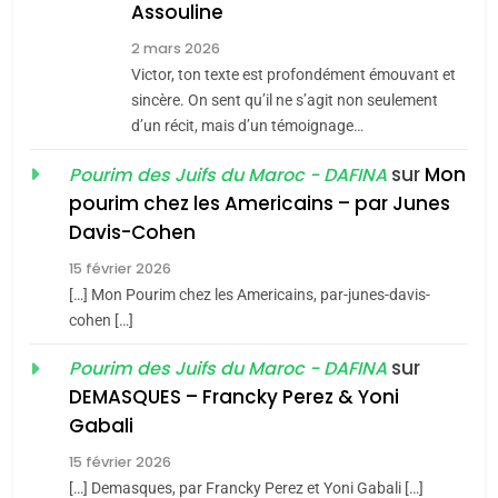
Assouline
Jacques Hadida
2 mars 2026
JUDAISME
Victor, ton texte est profondément émouvant et
sincère. On sent qu’il ne s’agit non seulement
8
d’un récit, mais d’un témoignage…
Maroc : Les amandes de
Tafraout, le miel de Tadla
sur
Mon
Pourim des Juifs du Maroc - DAFINA
Azilal consacrés produits
pourim chez les Americains – par Junes
DAFINA
MAROC
du terroir
Davis-Cohen
1
15 février 2026
Oeil ravageur – Vanessa
[…] Mon Pourim chez les Americains, par-junes-davis-
De Loya Stauber
cohen […]
CINEMA
ISRAÉL
sur
Pourim des Juifs du Maroc - DAFINA
DEMASQUES – Francky Perez & Yoni
5
2
2025, l’année la plus
Gabali
«Tu dis génocide, je dis
meurtrière selon le rapport
guerre»: La nouvelle
15 février 2026
d’ADL contre
chanson de Boy George
[…] Demasques, par Francky Perez et Yoni Gabali […]
FRANCE
ISRAÉL
ISRAÉL
JUDAISME