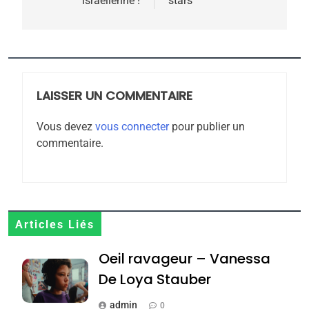
israélienne !
stars
2025, l’année la plus
meurtrière selon le
rapport d’ADL contre
FRANCE
ISRAÉL
l’antisémitisme
6
LAISSER UN COMMENTAIRE
FIÈRE, DIGNE ET RÉSILIENTE :
POURQUOI JE REVENDIQUE
Vous devez
vous connecter
pour publier un
MA JUDAÏTE par Thérèse
commentaire.
ISRAÉL
JUDAISME
Zrihen-Dvir
7
CE QUI NOUS MANQUE –
Jacques Hadida
Articles Liés
JUDAISME
Oeil ravageur – Vanessa
8
De Loya Stauber
Maroc : Les amandes de
Tafraout, le miel de Tadla
admin
0