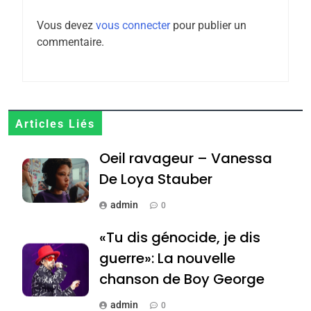
l’antisémitisme
Vous devez
vous connecter
pour publier un
6
commentaire.
FIÈRE, DIGNE ET RÉSILIENTE :
POURQUOI JE REVENDIQUE
MA JUDAÏTE par Thérèse
ISRAÉL
JUDAISME
Zrihen-Dvir
7
Articles Liés
CE QUI NOUS MANQUE –
Oeil ravageur – Vanessa
Jacques Hadida
De Loya Stauber
JUDAISME
admin
0
8
Maroc : Les amandes de
«Tu dis génocide, je dis
Tafraout, le miel de Tadla
guerre»: La nouvelle
Azilal consacrés produits
DAFINA
MAROC
chanson de Boy George
du terroir
1
admin
0