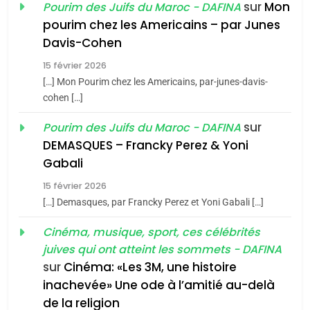
sur
Mon
Pourim des Juifs du Maroc - DAFINA
8
pourim chez les Americains – par Junes
Maroc : Les amandes de
Davis-Cohen
Tafraout, le miel de Tadla
15 février 2026
Azilal consacrés produits
DAFINA
MAROC
[…] Mon Pourim chez les Americains, par-junes-davis-
du terroir
cohen […]
1
Oeil ravageur – Vanessa
sur
Pourim des Juifs du Maroc - DAFINA
De Loya Stauber
DEMASQUES – Francky Perez & Yoni
5
Gabali
CINEMA
ISRAÉL
2025, l’année la plus
15 février 2026
meurtrière selon le rapport
2
[…] Demasques, par Francky Perez et Yoni Gabali […]
«Tu dis génocide, je dis
d’ADL contre
FRANCE
ISRAÉL
guerre»: La nouvelle
Cinéma, musique, sport, ces célébrités
l’antisémitisme
juives qui ont atteint les sommets - DAFINA
chanson de Boy George
6
ISRAÉL
JUDAISME
FIÈRE, DIGNE ET RÉSILIENTE :
sur
Cinéma: «Les 3M, une histoire
inachevée» Une ode à l’amitié au-delà
POURQUOI JE REVENDIQUE
3
de la religion
MA JUDAÏTE par Thérèse
ISRAÉL
JUDAISME