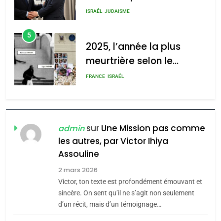
s’étendre à 13 pays
meurtrière selon le rapport
ISRAÉL
JUDAISME
d’Amérique latine
d’ADL contre
5
l’antisémitisme
2025, l’année la plus
meurtrière selon le
admin
0
rapport d’ADL contre
FRANCE
ISRAÉL
l’antisémitisme
6
FIÈRE, DIGNE ET RÉSILIENTE :
POURQUOI JE REVENDIQUE
sur
Une Mission pas comme
admin
MA JUDAÏTE par Thérèse
les autres, par Victor Ihiya
ISRAÉL
JUDAISME
Assouline
Zrihen-Dvir
7
2 mars 2026
CE QUI NOUS MANQUE –
Victor, ton texte est profondément émouvant et
Jacques Hadida
sincère. On sent qu’il ne s’agit non seulement
d’un récit, mais d’un témoignage…
JUDAISME