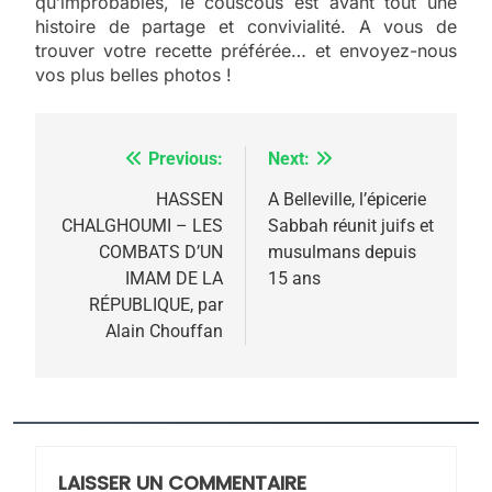
qu’improbables, le couscous est avant tout une
histoire de partage et convivialité. A vous de
trouver votre recette préférée… et envoyez-nous
vos plus belles photos !
Previous:
Next:
Navigation
de
HASSEN
A Belleville, l’épicerie
CHALGHOUMI – LES
Sabbah réunit juifs et
l’article
COMBATS D’UN
musulmans depuis
IMAM DE LA
15 ans
RÉPUBLIQUE, par
Alain Chouffan
5
2025, l’année la plus
meurtrière selon le
rapport d’ADL contre
LAISSER UN COMMENTAIRE
FRANCE
ISRAÉL