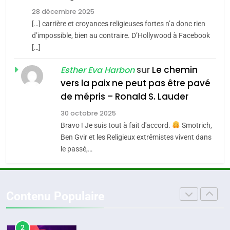
Tout sur la Nostalgie
Zrihen-Dvir
28 décembre 2025
SOUVENIRS
[…] carrière et croyances religieuses fortes n’a donc rien
7
CE QUI NOUS MANQUE –
d’impossible, bien au contraire. D’Hollywood à Facebook
[…]
Jacques Hadida
4
Accords d’Isaac:
sur
Le chemin
JUDAISME
Esther Eva Harbon
l’alliance pourrait
vers la paix ne peut pas être pavé
s’étendre à 13 pays
8
de mépris – Ronald S. Lauder
ISRAÉL
JUDAISME
Maroc : Les amandes de
d’Amérique latine
30 octobre 2025
Tafraout, le miel de Tadla
5
Bravo ! Je suis tout à fait d'accord.
Smotrich,
2025, l’année la plus
Azilal consacrés produits
DAFINA
MAROC
Ben Gvir et les Religieux extrêmistes vivent dans
meurtrière selon le
du terroir
le passé,…
rapport d’ADL contre
1
FRANCE
ISRAÉL
Oeil ravageur – Vanessa De
l’antisémitisme
Loya Stauber
6
Contenu Populaire
FIÈRE, DIGNE ET RÉSILIENTE :
CINEMA
ISRAÉL
POURQUOI JE REVENDIQUE
MA JUDAÏTE par Thérèse
2
ISRAÉL
JUDAISME