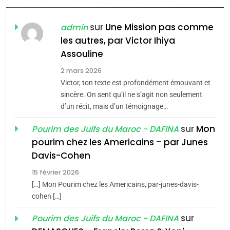
FIÈRE, DIGNE ET RÉSILIENTE :
POURQUOI JE REVENDIQUE
sur
Une Mission pas comme
admin
MA JUDAÏTE par Thérèse
les autres, par Victor Ihiya
ISRAÉL
JUDAISME
Assouline
Zrihen-Dvir
7
2 mars 2026
CE QUI NOUS MANQUE –
Victor, ton texte est profondément émouvant et
Jacques Hadida
sincère. On sent qu’il ne s’agit non seulement
d’un récit, mais d’un témoignage…
JUDAISME
sur
Mon
Pourim des Juifs du Maroc - DAFINA
8
pourim chez les Americains – par Junes
Maroc : Les amandes de
Davis-Cohen
Tafraout, le miel de Tadla
15 février 2026
Azilal consacrés produits
DAFINA
MAROC
[…] Mon Pourim chez les Americains, par-junes-davis-
du terroir
cohen […]
1
Oeil ravageur – Vanessa
sur
Pourim des Juifs du Maroc - DAFINA
De Loya Stauber