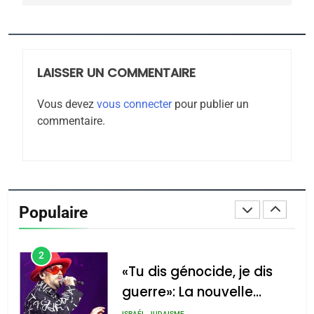
Jacques Hadida
JUDAISME
LAISSER UN COMMENTAIRE
8
Maroc : Les amandes de
Vous devez
vous connecter
pour publier un
Tafraout, le miel de Tadla
commentaire.
Azilal consacrés produits
DAFINA
MAROC
du terroir
1
Oeil ravageur – Vanessa
De Loya Stauber
Populaire
CINEMA
ISRAÉL
2
«Tu dis génocide, je dis
guerre»: La nouvelle
chanson de Boy George
ISRAÉL
JUDAISME