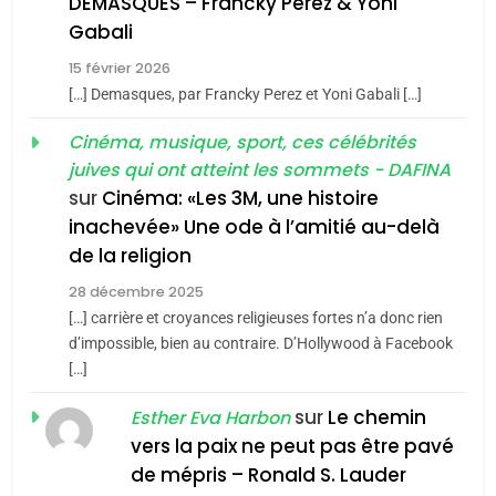
DEMASQUES – Francky Perez & Yoni
5
Gabali
CINEMA
ISRAÉL
2025, l’année la plus
15 février 2026
meurtrière selon le rapport
2
[…] Demasques, par Francky Perez et Yoni Gabali […]
«Tu dis génocide, je dis
d’ADL contre
FRANCE
ISRAÉL
guerre»: La nouvelle
Cinéma, musique, sport, ces célébrités
l’antisémitisme
juives qui ont atteint les sommets - DAFINA
chanson de Boy George
6
ISRAÉL
JUDAISME
FIÈRE, DIGNE ET RÉSILIENTE :
sur
Cinéma: «Les 3M, une histoire
inachevée» Une ode à l’amitié au-delà
POURQUOI JE REVENDIQUE
3
de la religion
MA JUDAÏTE par Thérèse
Tout sur la Nostalgie
ISRAÉL
JUDAISME
Zrihen-Dvir
28 décembre 2025
SOUVENIRS
[…] carrière et croyances religieuses fortes n’a donc rien
7
CE QUI NOUS MANQUE –
d’impossible, bien au contraire. D’Hollywood à Facebook
[…]
Jacques Hadida
4
Accords d’Isaac:
sur
Le chemin
JUDAISME
Esther Eva Harbon
l’alliance pourrait
vers la paix ne peut pas être pavé
s’étendre à 13 pays
8
de mépris – Ronald S. Lauder
ISRAÉL
JUDAISME
Maroc : Les amandes de