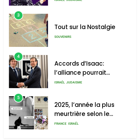
3
Tout sur la Nostalgie
SOUVENIRS
4
Accords d’Isaac:
l’alliance pourrait
s’étendre à 13 pays
ISRAÉL
JUDAISME
d’Amérique latine
5
2025, l’année la plus
meurtrière selon le
rapport d’ADL contre
FRANCE
ISRAÉL
l’antisémitisme
6