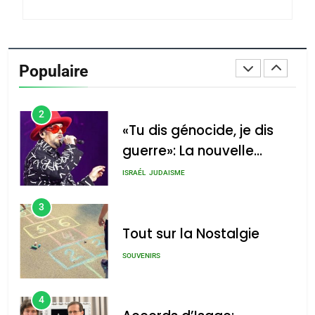
du terroir
1
Oeil ravageur – Vanessa
De Loya Stauber
Populaire
CINEMA
ISRAÉL
2
«Tu dis génocide, je dis
guerre»: La nouvelle
chanson de Boy George
ISRAÉL
JUDAISME
3
Tout sur la Nostalgie
SOUVENIRS
4