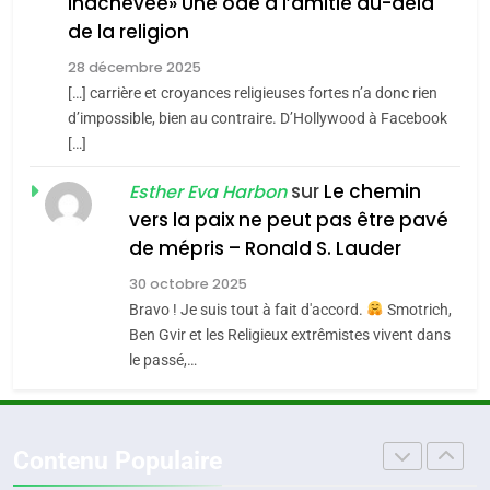
inachevée» Une ode à l’amitié au-delà
POURQUOI JE REVENDIQUE
3
de la religion
MA JUDAÏTE par Thérèse
Tout sur la Nostalgie
ISRAÉL
JUDAISME
Zrihen-Dvir
28 décembre 2025
SOUVENIRS
[…] carrière et croyances religieuses fortes n’a donc rien
7
CE QUI NOUS MANQUE –
d’impossible, bien au contraire. D’Hollywood à Facebook
[…]
Jacques Hadida
4
Accords d’Isaac:
sur
Le chemin
JUDAISME
Esther Eva Harbon
l’alliance pourrait
vers la paix ne peut pas être pavé
s’étendre à 13 pays
8
de mépris – Ronald S. Lauder
ISRAÉL
JUDAISME
Maroc : Les amandes de
d’Amérique latine
30 octobre 2025
Tafraout, le miel de Tadla
5
Bravo ! Je suis tout à fait d'accord.
Smotrich,
2025, l’année la plus
Azilal consacrés produits
DAFINA
MAROC
Ben Gvir et les Religieux extrêmistes vivent dans
meurtrière selon le
du terroir
le passé,…
rapport d’ADL contre
1
FRANCE
ISRAÉL
Oeil ravageur – Vanessa De
l’antisémitisme
Loya Stauber
6
Contenu Populaire
FIÈRE, DIGNE ET RÉSILIENTE :
CINEMA
ISRAÉL