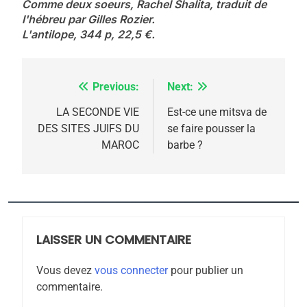
meurtrière selon le
Comme deux soeurs, Rachel Shalita, traduit de
l'hébreu par Gilles Rozier.
rapport d’ADL contre
FRANCE
ISRAÉL
L'antilope, 344 p, 22,5 €.
l’antisémitisme
6
FIÈRE, DIGNE ET RÉSILIENTE :
Previous:
Next:
Navigation
POURQUOI JE REVENDIQUE
MA JUDAÏTE par Thérèse
de
LA SECONDE VIE
Est-ce une mitsva de
ISRAÉL
JUDAISME
DES SITES JUIFS DU
se faire pousser la
Zrihen-Dvir
l’article
MAROC
barbe ?
7
CE QUI NOUS MANQUE –
Jacques Hadida
JUDAISME
LAISSER UN COMMENTAIRE
8
Maroc : Les amandes de
Vous devez
vous connecter
pour publier un
Tafraout, le miel de Tadla
commentaire.
Azilal consacrés produits
DAFINA
MAROC