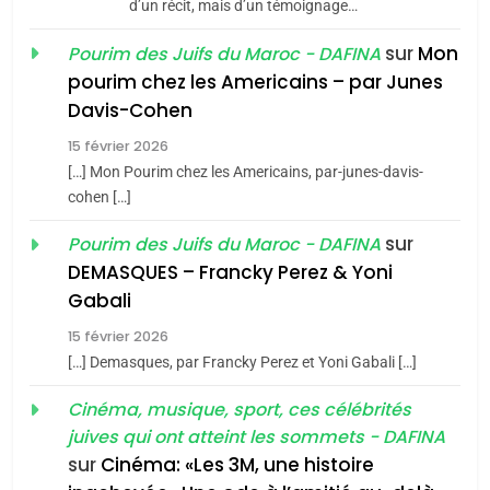
d’un récit, mais d’un témoignage…
JUDAISME
sur
Mon
Pourim des Juifs du Maroc - DAFINA
8
pourim chez les Americains – par Junes
Maroc : Les amandes de
Davis-Cohen
Tafraout, le miel de Tadla
15 février 2026
Azilal consacrés produits
DAFINA
MAROC
[…] Mon Pourim chez les Americains, par-junes-davis-
du terroir
cohen […]
1
Oeil ravageur – Vanessa
sur
Pourim des Juifs du Maroc - DAFINA
De Loya Stauber
DEMASQUES – Francky Perez & Yoni
5
Gabali
CINEMA
ISRAÉL
2025, l’année la plus
15 février 2026
meurtrière selon le rapport
2
[…] Demasques, par Francky Perez et Yoni Gabali […]
«Tu dis génocide, je dis
d’ADL contre
FRANCE
ISRAÉL
guerre»: La nouvelle
Cinéma, musique, sport, ces célébrités
l’antisémitisme
juives qui ont atteint les sommets - DAFINA
chanson de Boy George
6
ISRAÉL
JUDAISME
FIÈRE, DIGNE ET RÉSILIENTE :
sur
Cinéma: «Les 3M, une histoire