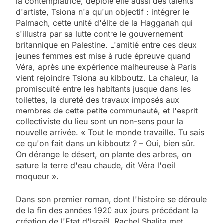
la contemplatrice, déploie elle aussi des talents
d'artiste, Tsiona n'a qu'un objectif : intégrer le
Palmach, cette unité d'élite de la Hagganah qui
s'illustra par sa lutte contre le gouvernement
britannique en Palestine. L'amitié entre ces deux
jeunes femmes est mise à rude épreuve quand
Véra, après une expérience malheureuse à Paris
vient rejoindre Tsiona au kibboutz. La chaleur, la
promiscuité entre les habitants jusque dans les
toilettes, la dureté des travaux imposés aux
membres de cette petite communauté, et l'esprit
collectiviste du lieu sont un non-sens pour la
nouvelle arrivée. « Tout le monde travaille. Tu sais
ce qu'on fait dans un kibboutz ? – Oui, bien sûr.
On dérange le désert, on plante des arbres, on
sature la terre d'eau chaude, dit Véra l'oeil
moqueur ».
Dans son premier roman, dont l'histoire se déroule
de la fin des années 1920 aux jours précédant la
création de l'Etat d'Israël, Rachel Shalita met