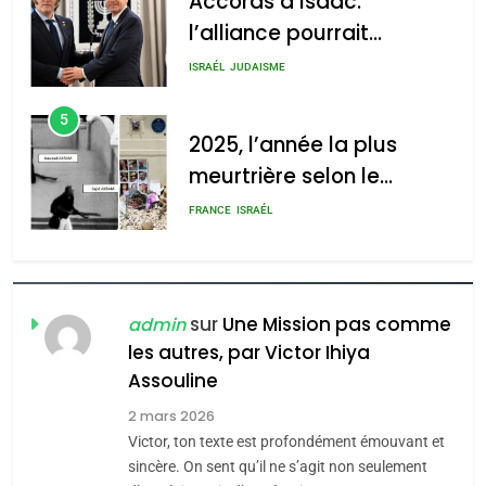
Accords d’Isaac:
l’alliance pourrait
s’étendre à 13 pays
ISRAÉL
JUDAISME
d’Amérique latine
5
2025, l’année la plus
meurtrière selon le
rapport d’ADL contre
FRANCE
ISRAÉL
l’antisémitisme
6
FIÈRE, DIGNE ET RÉSILIENTE :
POURQUOI JE REVENDIQUE
sur
Une Mission pas comme
admin
MA JUDAÏTE par Thérèse
les autres, par Victor Ihiya
ISRAÉL
JUDAISME
Assouline
Zrihen-Dvir
7
2 mars 2026
CE QUI NOUS MANQUE –
Victor, ton texte est profondément émouvant et
Jacques Hadida
sincère. On sent qu’il ne s’agit non seulement