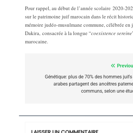
FIÈRE, DIGNE ET RÉSIL
Pour rappel, au début de l’année scolaire 2020-2021
Dvir
sur le patrimoine juif marocain dans le récit histor
ISRAÉL
JUDAISME
mémoire judéo-musulmane commune, célébrée en jan
Dakira, consacrée à la longue “
coexistence sereine
marocaine.
7
Previou
Navigation
de
Génétique: plus de 70% des hommes juifs 
arabes partagent des ancêtres paterne
CE QUI NOUS MANQUE
l’article
communs, selon une étu
JUDAISME
LAISSER UN COMMENTAIRE