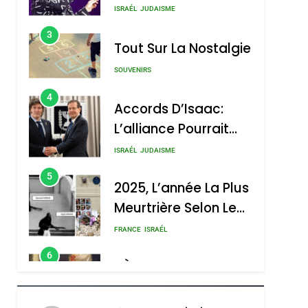
Tout Sur La Nostalgie
SOUVENIRS
4
Accords D’Isaac:
L’alliance Pourrait
S’étendre À 13 Pays
ISRAÉL
JUDAISME
D’Amérique Latine
5
2025, L’année La Plus
Meurtrière Selon Le
Rapport D’ADL
FRANCE
ISRAÉL
Contre
6
FIÈRE, DIGNE ET
L’antisémitisme
RÉSILIENTE :
POURQUOI JE
ISRAÉL
JUDAISME
REVENDIQUE MA
7
CE QUI NOUS
JUDAÏTE Par Thérèse