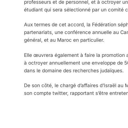
professeurs et de personnel, et à octroyer un
étudiant qui sera sélectionné par un comité 
Aux termes de cet accord, la Fédération séph
5
partenariats, une conférence annuelle au Ca
général, et au Maroc en particulier.
Elle œuvrera également à faire la promotion a
2025, L’année La Plus
à octroyer annuellement une enveloppe de 50
FRANCE
ISRAÉL
dans le domaine des recherches judaïques.
De son côté, le chargé d’affaires d’Israël au
son compte twitter, rapportant s’être entreten
6