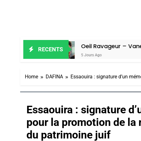
Oeil Ravageur – Vanessa De Loya S
RECENTS
5 Jours Ago
Home
DAFINA
Essaouira : signature d’un mém
Essaouira : signature 
pour la promotion de la
du patrimoine juif