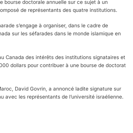
e bourse doctorale annuelle sur ce sujet à un
composé de représentants des quatre institutions.
arade s’engage à organiser, dans le cadre de
nada sur les séfarades dans le monde islamique en
u Canada des intérêts des institutions signataires et
 Meurtrière Selon Le Rapport D’ADL Contre L’anti
00 dollars pour contribuer à une bourse de doctorat
 Maroc, David Govrin, a annoncé ladite signature sur
u avec les représentants de l’université israélienne.