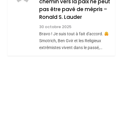
chemin vers la paix ne peut
MANQUE – Jacques
Zrihen-Dvir
pas être pavé de mépris –
Hadida
Ronald S. Lauder
JUDAISME
30 octobre 2025
8
Maroc : Les Amandes
Bravo ! Je suis tout à fait d'accord.
De Tafraout, Le Miel
Smotrich, Ben Gvir et les Religieux
extrêmistes vivent dans le passé,…
De Tadla Azilal
DAFINA
MAROC
Consacrés Produits
sémitisme
Du Terroir