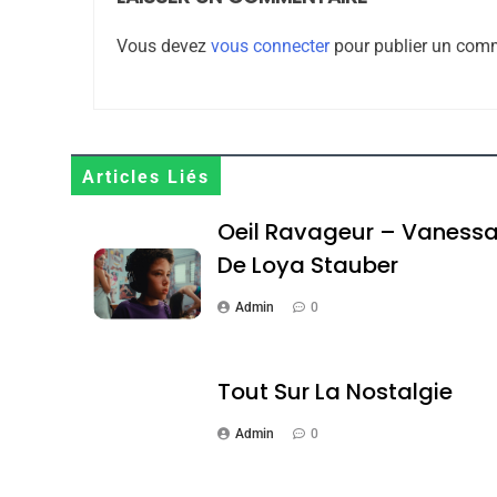
8
Vous devez
vous connecter
pour publier un comm
Maroc : Les Amandes D
Terroir
DAFINA
MAROC
Articles Liés
Oeil Ravageur – Vaness
De Loya Stauber
1
Admin
0
Tout Sur La Nostalgie
Oeil Ravageur – Vane
Admin
0
CINEMA
ISRAÉL