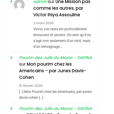
sur
Une Mission pas
admin
MANQUE – Jacques
Zrihen-Dvir
comme les autres, par
Hadida
Victor Ihiya Assouline
JUDAISME
2 mars 2026
8
Maroc : Les Amandes
Victor, ton texte est profondément
De Tafraout, Le Miel
émouvant et sincère. On sent qu’il ne
s’agit non seulement d’un récit, mais
De Tadla Azilal
DAFINA
MAROC
d’un témoignage…
Consacrés Produits
1
Oeil Ravageur –
Du Terroir
Pourim des Juifs du Maroc - DAFINA
sur
Mon pourim chez les
Vanessa De Loya
Americains – par Junes Davis-
Stauber
CINEMA
ISRAÉL
Cohen
2
«Tu Dis Génocide, Je
15 février 2026
[…] Mon Pourim chez les Americains, par-junes-
Dis Guerre»: La
davis-cohen […]
Nouvelle Chanson De
ISRAÉL
JUDAISME
Boy George
Pourim des Juifs du Maroc - DAFINA
3