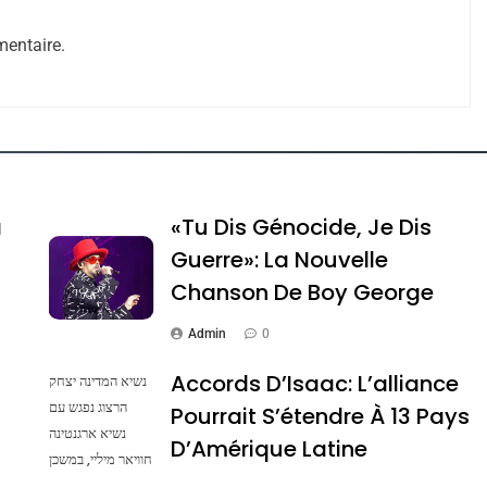
entaire.
e Tafraout, Le Miel De Tadla Azilal Consacrés P
a
«Tu Dis Génocide, Je Dis
Guerre»: La Nouvelle
Chanson De Boy George
Admin
0
Accords D’Isaac: L’alliance
נשיא המדינה יצחק
ssa De Loya Stauber
הרצוג נפגש עם
Pourrait S’étendre À 13 Pays
נשיא ארגנטינה
D’Amérique Latine
חוויאר מיליי, במשכן
הנשיא בירושלים.