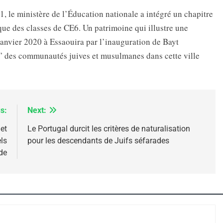
IENTE : POURQUOI JE REVENDIQUE MA JUDAÏTE Par T
, le ministère de l’Éducation nationale a intégré un chapitre
ique des classes de CE6. Un patrimoine qui illustre une
vier 2020 à Essaouira par l’inauguration de Bayt
” des communautés juives et musulmanes dans cette ville
s:
Next:
et
Le Portugal durcit les critères de naturalisation
ls
pour les descendants de Juifs séfarades
 – Jacques Hadida
de