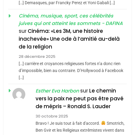
meurtrière selon le rapport
2
[…] Demasques, par Francky Perez et Yoni Gabali […]
«Tu dis génocide, je dis
d’ADL contre
FRANCE
ISRAÉL
guerre»: La nouvelle
Cinéma, musique, sport, ces célébrités
l’antisémitisme
juives qui ont atteint les sommets - DAFINA
chanson de Boy George
6
ISRAÉL
JUDAISME
FIÈRE, DIGNE ET RÉSILIENTE :
sur
Cinéma: «Les 3M, une histoire
inachevée» Une ode à l’amitié au-delà
POURQUOI JE REVENDIQUE
3
de la religion
MA JUDAÏTE par Thérèse
Tout sur la Nostalgie
ISRAÉL
JUDAISME
Zrihen-Dvir
28 décembre 2025
SOUVENIRS
[…] carrière et croyances religieuses fortes n’a donc rien
7
CE QUI NOUS MANQUE –
d’impossible, bien au contraire. D’Hollywood à Facebook
[…]
Jacques Hadida
4
Accords d’Isaac:
sur
Le chemin
JUDAISME
Esther Eva Harbon
l’alliance pourrait
vers la paix ne peut pas être pavé
s’étendre à 13 pays
8
de mépris – Ronald S. Lauder
ISRAÉL
JUDAISME
Maroc : Les amandes de
d’Amérique latine
30 octobre 2025
Tafraout, le miel de Tadla
5
Bravo ! Je suis tout à fait d'accord.
Smotrich,
2025, l’année la plus
Azilal consacrés produits
DAFINA
MAROC
Ben Gvir et les Religieux extrêmistes vivent dans