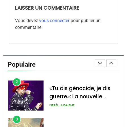
LAISSER UN COMMENTAIRE
8
Maroc : Les amandes de
Vous devez
vous connecter
pour publier un
Tafraout, le miel de Tadla
commentaire.
Azilal consacrés produits
DAFINA
MAROC
du terroir
1
Oeil ravageur – Vanessa
De Loya Stauber
Populaire
CINEMA
ISRAÉL
2
«Tu dis génocide, je dis
guerre»: La nouvelle
chanson de Boy George
ISRAÉL
JUDAISME
3