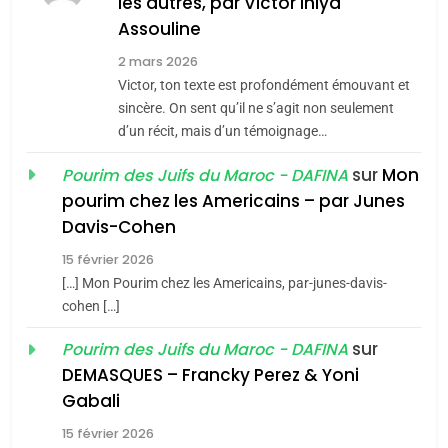
MA JUDAÏTE par Thérèse
les autres, par Victor Ihiya
ISRAÉL
JUDAISME
Assouline
Zrihen-Dvir
7
2 mars 2026
CE QUI NOUS MANQUE –
Victor, ton texte est profondément émouvant et
Jacques Hadida
sincère. On sent qu’il ne s’agit non seulement
d’un récit, mais d’un témoignage…
JUDAISME
sur
Mon
Pourim des Juifs du Maroc - DAFINA
8
pourim chez les Americains – par Junes
Maroc : Les amandes de
Davis-Cohen
Tafraout, le miel de Tadla
15 février 2026
Azilal consacrés produits
DAFINA
MAROC
[…] Mon Pourim chez les Americains, par-junes-davis-
du terroir
cohen […]
1
Oeil ravageur – Vanessa
sur
Pourim des Juifs du Maroc - DAFINA
De Loya Stauber
DEMASQUES – Francky Perez & Yoni
5
Gabali
CINEMA
ISRAÉL
2025, l’année la plus
15 février 2026