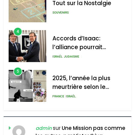
Tout sur la Nostalgie
SOUVENIRS
4
Accords d’Isaac:
l’alliance pourrait
s’étendre à 13 pays
ISRAÉL
JUDAISME
d’Amérique latine
5
2025, l’année la plus
meurtrière selon le
rapport d’ADL contre
FRANCE
ISRAÉL
l’antisémitisme
6
FIÈRE, DIGNE ET RÉSILIENTE :
POURQUOI JE REVENDIQUE
sur
Une Mission pas comme
admin