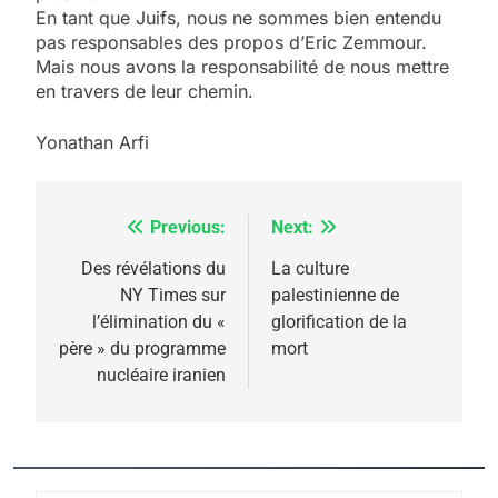
En tant que Juifs, nous ne sommes bien entendu
pas responsables des propos d’Eric Zemmour.
Mais nous avons la responsabilité de nous mettre
5
en travers de leur chemin.
2025, l’année la plus
meurtrière selon le
Yonathan Arfi
rapport d’ADL contre
FRANCE
ISRAÉL
l’antisémitisme
Previous:
Next:
Navigation
6
FIÈRE, DIGNE ET RÉSILIENTE :
de
Des révélations du
La culture
POURQUOI JE REVENDIQUE
NY Times sur
palestinienne de
l’article
MA JUDAÏTE par Thérèse
l’élimination du «
glorification de la
ISRAÉL
JUDAISME
père » du programme
mort
Zrihen-Dvir
nucléaire iranien
7
CE QUI NOUS MANQUE –
Jacques Hadida
JUDAISME