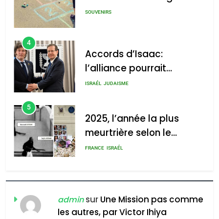
: Haim Zach /
GPO
SOUVENIRS
4
Accords d’Isaac:
l’alliance pourrait
2025, l’année la plus
s’étendre à 13 pays
meurtrière selon le rapport
ISRAÉL
JUDAISME
d’Amérique latine
d’ADL contre
5
l’antisémitisme
2025, l’année la plus
meurtrière selon le
admin
0
rapport d’ADL contre
FRANCE
ISRAÉL
l’antisémitisme
6
FIÈRE, DIGNE ET RÉSILIENTE :
POURQUOI JE REVENDIQUE
sur
Une Mission pas comme
admin
MA JUDAÏTE par Thérèse
les autres, par Victor Ihiya
ISRAÉL
JUDAISME