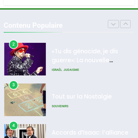
rapport d’ADL contre
1
FRANCE
ISRAÉL
Oeil ravageur – Vanessa De
l’antisémitisme
Loya Stauber
6
Contenu Populaire
FIÈRE, DIGNE ET RÉSILIENTE :
CINEMA
ISRAÉL
POURQUOI JE REVENDIQUE
MA JUDAÏTE par Thérèse
2
ISRAÉL
JUDAISME
«Tu dis génocide, je dis
Zrihen-Dvir
guerre»: La nouvelle
7
CE QUI NOUS MANQUE –
chanson de Boy George
ISRAÉL
JUDAISME
Jacques Hadida
3
JUDAISME
Tout sur la Nostalgie
8
Maroc : Les amandes de
SOUVENIRS
Tafraout, le miel de Tadla
Azilal consacrés produits
4
DAFINA
MAROC
Accords d’Isaac: l’alliance
du terroir