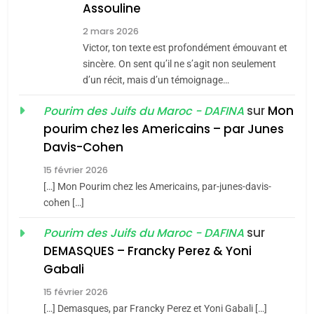
Assouline
Zrihen-Dvir
7
2 mars 2026
CE QUI NOUS MANQUE –
Victor, ton texte est profondément émouvant et
Jacques Hadida
sincère. On sent qu’il ne s’agit non seulement
d’un récit, mais d’un témoignage…
JUDAISME
sur
Mon
Pourim des Juifs du Maroc - DAFINA
8
pourim chez les Americains – par Junes
Maroc : Les amandes de
Davis-Cohen
Tafraout, le miel de Tadla
15 février 2026
Azilal consacrés produits
DAFINA
MAROC
[…] Mon Pourim chez les Americains, par-junes-davis-
du terroir
cohen […]
1
Oeil ravageur – Vanessa
sur
Pourim des Juifs du Maroc - DAFINA
De Loya Stauber
DEMASQUES – Francky Perez & Yoni
5
Gabali
CINEMA
ISRAÉL
2025, l’année la plus
15 février 2026
meurtrière selon le rapport
2
[…] Demasques, par Francky Perez et Yoni Gabali […]