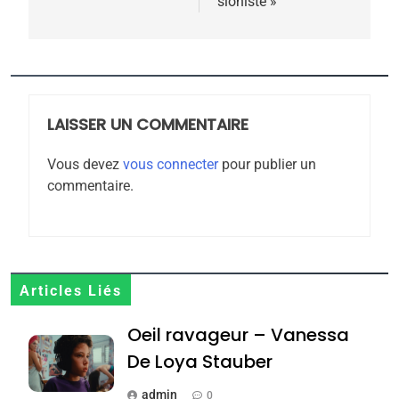
sioniste »
5
2025, l’année la plus
meurtrière selon le
rapport d’ADL contre
LAISSER UN COMMENTAIRE
FRANCE
ISRAÉL
l’antisémitisme
Vous devez
vous connecter
pour publier un
6
commentaire.
FIÈRE, DIGNE ET RÉSILIENTE :
POURQUOI JE REVENDIQUE
MA JUDAÏTE par Thérèse
ISRAÉL
JUDAISME
Zrihen-Dvir
7
Articles Liés
CE QUI NOUS MANQUE –
Oeil ravageur – Vanessa
Jacques Hadida
De Loya Stauber
JUDAISME
admin
0