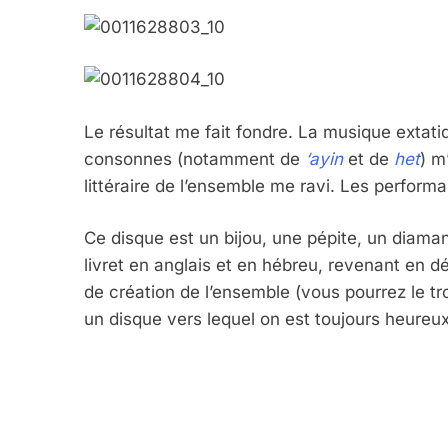
7
Le résultat me fait fondre. La musique extati
consonnes (notamment de
‘ayin
et de
het
) m
CE QUI NOUS MANQUE
littéraire de l’ensemble me ravi. Les perfor
JUDAISME
Ce disque est un bijou, une pépite, un diama
livret en anglais et en hébreu, revenant en dét
de création de l’ensemble (vous pourrez le t
un disque vers lequel on est toujours heureux
8
Maroc : Les Amandes D