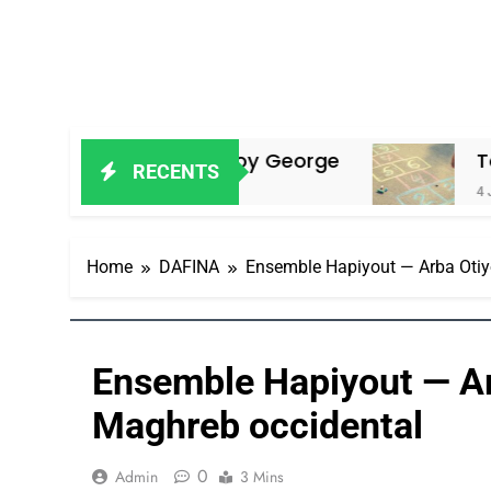
hanson De Boy George
Tout Sur La Nos
RECENTS
4 Jours Ago
Home
DAFINA
Ensemble Hapiyout — Arba Otiy
Ensemble Hapiyout — Ar
Maghreb occidental
0
Admin
3 Mins