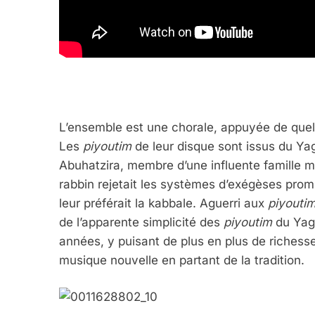
2025, L’année La Plus
FRANCE
ISRAÉL
L’ensemble est une chorale, appuyée de quel
Les
piyoutim
de leur disque sont issus du Ya
Abuhatzira, membre d’une influente famille ma
6
rabbin rejetait les systèmes d’exégèses prom
leur préférait la kabbale. Aguerri aux
piyouti
de l’apparente simplicité des
piyoutim
du Yagel
FIÈRE, DIGNE ET RÉSIL
années, y puisant de plus en plus de richesses
Dvir
musique nouvelle en partant de la tradition.
ISRAÉL
JUDAISME