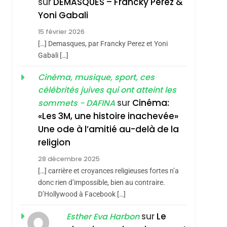
sur
DEMASQUES – Francky Perez &
Contre
6
Yoni Gabali
FIÈRE, DIGNE ET
L’antisémitisme
15 février 2026
RÉSILIENTE :
[…] Demasques, par Francky Perez et Yoni
POURQUOI JE
ISRAÉL
JUDAISME
Gabali […]
REVENDIQUE MA
7
Cinéma, musique, sport, ces
CE QUI NOUS
JUDAÏTE Par Thérèse
célébrités juives qui ont atteint les
MANQUE – Jacques
Zrihen-Dvir
sur
Cinéma:
sommets - DAFINA
Hadida
JUDAISME
«Les 3M, une histoire inachevée»
Une ode à l’amitié au-delà de la
8
Maroc : Les Amandes
religion
De Tafraout, Le Miel
28 décembre 2025
De Tadla Azilal
DAFINA
MAROC
[…] carrière et croyances religieuses fortes n’a
Consacrés Produits
donc rien d’impossible, bien au contraire.
D’Hollywood à Facebook […]
Du Terroir
sur
Le
Esther Eva Harbon