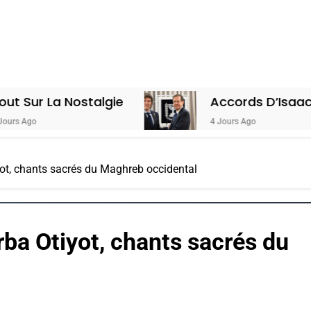
talgie
Accords D’Isaac: L’alliance Po
4 Jours Ago
ot, chants sacrés du Maghreb occidental
ba Otiyot, chants sacrés du