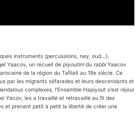
 Meurtrière Selon Le Rapport D’ADL Contre L’anti
ques instruments (percussions, ney, oud…).
gel Yaacov, un recueil de
piyoutim
du
rabbi
Yaacov
rocaine de la région du Tafilalt au 19e siècle. Ce
us par les migrants séfarades et leurs descendants et
m
andalous complexes, l’Ensemble Hapiyout s’est réjoui
 Yacov, les a travaillé et retravaillé au fil des
IENTE : POURQUOI JE REVENDIQUE MA JUDAÏTE Par T
 et prenant petit à petit la liberté de créer une