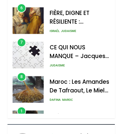
Contre
6
FIÈRE, DIGNE ET
L’antisémitisme
RÉSILIENTE :
POURQUOI JE
ISRAÉL
JUDAISME
REVENDIQUE MA
7
CE QUI NOUS
JUDAÏTE Par Thérèse
MANQUE – Jacques
Zrihen-Dvir
Hadida
JUDAISME
8
Maroc : Les Amandes
De Tafraout, Le Miel
De Tadla Azilal
DAFINA
MAROC
Consacrés Produits
1
Oeil Ravageur –
Du Terroir
Vanessa De Loya
Stauber