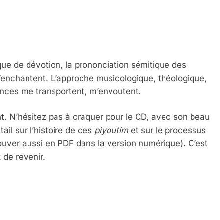
que de dévotion, la prononciation sémitique des
’enchantent. L’approche musicologique, théologique,
 – Jacques Hadida
mances me transportent, m’envoutent.
nt. N’hésitez pas à craquer pour le CD, avec son beau
ail sur l’histoire de ces
piyoutim
et sur le processus
rouver aussi en PDF dans la version numérique). C’est
 de revenir.
e Tafraout, Le Miel De Tadla Azilal Consacrés P