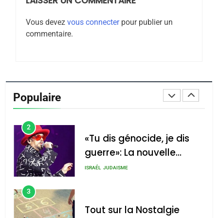
LAISSER UN COMMENTAIRE
Maroc : Les amandes de
Vous devez
vous connecter
pour publier un
Tafraout, le miel de Tadla
commentaire.
Azilal consacrés produits
DAFINA
MAROC
du terroir
1
Oeil ravageur – Vanessa
De Loya Stauber
Populaire
CINEMA
ISRAÉL
2
«Tu dis génocide, je dis
guerre»: La nouvelle
chanson de Boy George
ISRAÉL
JUDAISME
3
Tout sur la Nostalgie