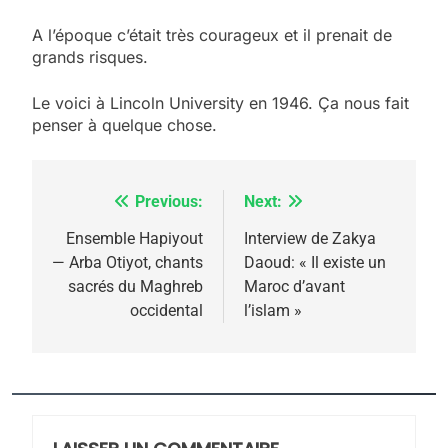
A l’époque c’était très courageux et il prenait de
5
grands risques.
2025, l’année la plus
meurtrière selon le
Le voici à Lincoln University en 1946. Ça nous fait
penser à quelque chose.
rapport d’ADL contre
FRANCE
ISRAÉL
l’antisémitisme
6
FIÈRE, DIGNE ET RÉSILIENTE :
Previous:
Next:
Navigation
POURQUOI JE REVENDIQUE
de
Ensemble Hapiyout
Interview de Zakya
MA JUDAÏTE par Thérèse
— Arba Otiyot, chants
Daoud: « Il existe un
ISRAÉL
JUDAISME
l’article
sacrés du Maghreb
Maroc d’avant
Zrihen-Dvir
occidental
l’islam »
7
CE QUI NOUS MANQUE –
Jacques Hadida
JUDAISME
8