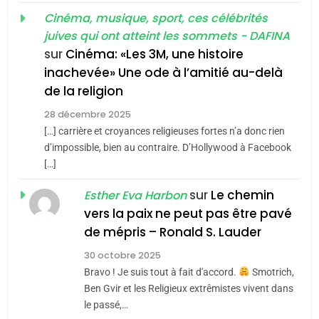
d’ADL contre
FRANCE
ISRAÉL
guerre»: La nouvelle
Cinéma, musique, sport, ces célébrités
l’antisémitisme
juives qui ont atteint les sommets - DAFINA
chanson de Boy George
6
ISRAÉL
JUDAISME
FIÈRE, DIGNE ET RÉSILIENTE :
sur
Cinéma: «Les 3M, une histoire
inachevée» Une ode à l’amitié au-delà
POURQUOI JE REVENDIQUE
3
de la religion
MA JUDAÏTE par Thérèse
Tout sur la Nostalgie
ISRAÉL
JUDAISME
Zrihen-Dvir
28 décembre 2025
SOUVENIRS
[…] carrière et croyances religieuses fortes n’a donc rien
7
CE QUI NOUS MANQUE –
d’impossible, bien au contraire. D’Hollywood à Facebook
[…]
Jacques Hadida
4
Accords d’Isaac:
sur
Le chemin
JUDAISME
Esther Eva Harbon
l’alliance pourrait
vers la paix ne peut pas être pavé
s’étendre à 13 pays
8
de mépris – Ronald S. Lauder
ISRAÉL
JUDAISME
Maroc : Les amandes de
d’Amérique latine
30 octobre 2025
Tafraout, le miel de Tadla
5
Bravo ! Je suis tout à fait d'accord.
Smotrich,
2025, l’année la plus
Azilal consacrés produits
DAFINA
MAROC
Ben Gvir et les Religieux extrêmistes vivent dans
meurtrière selon le
du terroir
le passé,…