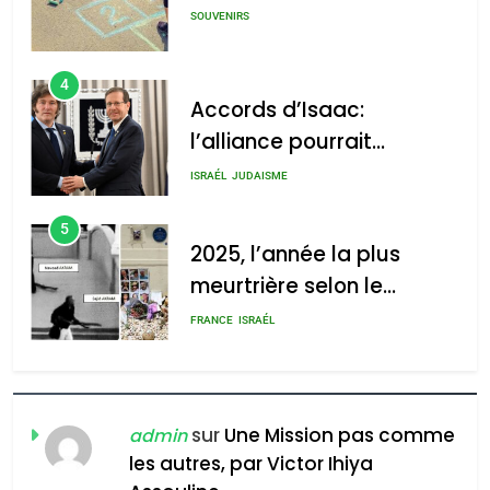
SOUVENIRS
4
Accords d’Isaac:
l’alliance pourrait
s’étendre à 13 pays
ISRAÉL
JUDAISME
d’Amérique latine
5
2025, l’année la plus
meurtrière selon le
rapport d’ADL contre
FRANCE
ISRAÉL
l’antisémitisme
6
FIÈRE, DIGNE ET RÉSILIENTE :
POURQUOI JE REVENDIQUE
sur
Une Mission pas comme
admin
MA JUDAÏTE par Thérèse
les autres, par Victor Ihiya
ISRAÉL
JUDAISME