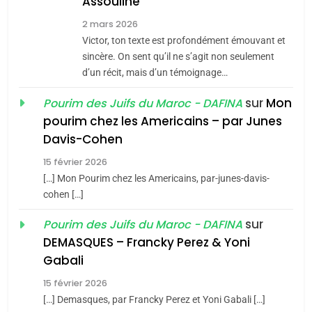
Assouline
Zrihen-Dvir
7
2 mars 2026
CE QUI NOUS MANQUE –
Victor, ton texte est profondément émouvant et
Jacques Hadida
sincère. On sent qu’il ne s’agit non seulement
d’un récit, mais d’un témoignage…
JUDAISME
sur
Mon
Pourim des Juifs du Maroc - DAFINA
8
pourim chez les Americains – par Junes
Maroc : Les amandes de
Davis-Cohen
Tafraout, le miel de Tadla
15 février 2026
Azilal consacrés produits
DAFINA
MAROC
[…] Mon Pourim chez les Americains, par-junes-davis-
du terroir
cohen […]
1
Oeil ravageur – Vanessa
sur
Pourim des Juifs du Maroc - DAFINA
De Loya Stauber
DEMASQUES – Francky Perez & Yoni
5
Gabali
CINEMA
ISRAÉL
2025, l’année la plus
15 février 2026
meurtrière selon le rapport
2
[…] Demasques, par Francky Perez et Yoni Gabali […]
«Tu dis génocide, je dis