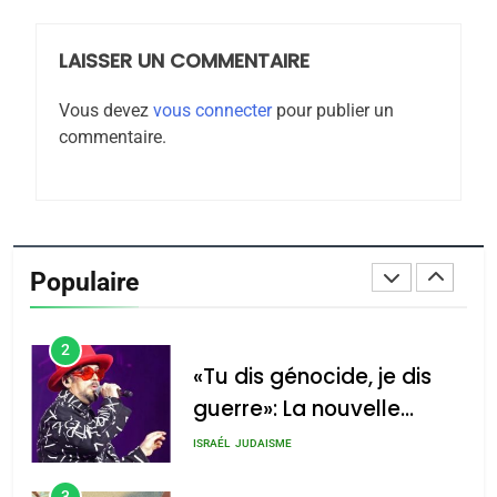
JUDAISME
LAISSER UN COMMENTAIRE
8
Maroc : Les amandes de
Vous devez
vous connecter
pour publier un
Tafraout, le miel de Tadla
commentaire.
Azilal consacrés produits
DAFINA
MAROC
du terroir
1
Oeil ravageur – Vanessa
De Loya Stauber
Populaire
CINEMA
ISRAÉL
2
«Tu dis génocide, je dis
guerre»: La nouvelle
chanson de Boy George
ISRAÉL
JUDAISME
3