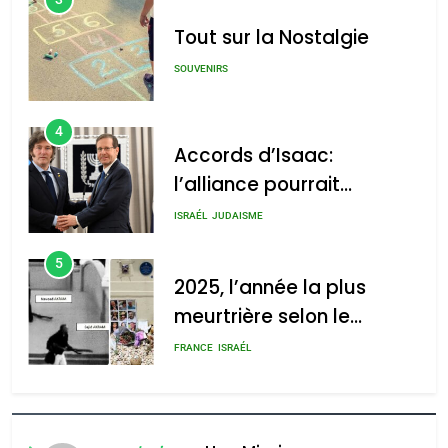
Tout sur la Nostalgie
SOUVENIRS
4
Accords d’Isaac:
l’alliance pourrait
s’étendre à 13 pays
ISRAÉL
JUDAISME
d’Amérique latine
5
2025, l’année la plus
meurtrière selon le
rapport d’ADL contre
FRANCE
ISRAÉL
l’antisémitisme
6
FIÈRE, DIGNE ET RÉSILIENTE :