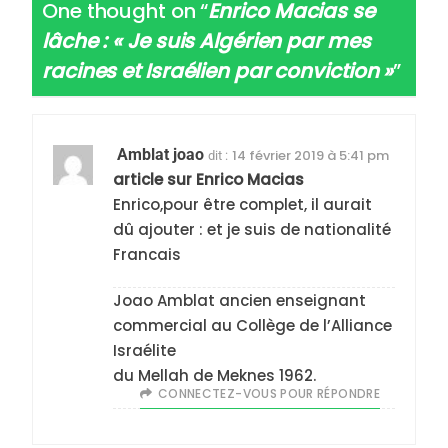
One thought on “
Enrico Macias se
lâche : « Je suis Algérien par mes
racines et Israélien par conviction »
”
5
2025, l’année la plus
meurtrière selon le
Amblat joao
14 février 2019 à 5:41 pm
dit :
article sur Enrico Macias
rapport d’ADL contre
FRANCE
ISRAÉL
Enrico,pour être complet, il aurait
l’antisémitisme
dû ajouter : et je suis de nationalité
6
Francais
FIÈRE, DIGNE ET RÉSILIENTE :
POURQUOI JE REVENDIQUE
Joao Amblat ancien enseignant
MA JUDAÏTE par Thérèse
ISRAÉL
JUDAISME
commercial au Collège de l’Alliance
Zrihen-Dvir
Israélite
7
du Mellah de Meknes 1962.
CE QUI NOUS MANQUE –
CONNECTEZ-VOUS POUR RÉPONDRE
Jacques Hadida