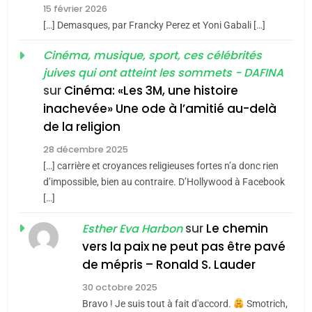
15 février 2026
meurtrière selon le rapport
2
[…] Demasques, par Francky Perez et Yoni Gabali […]
«Tu dis génocide, je dis
d’ADL contre
FRANCE
ISRAÉL
guerre»: La nouvelle
Cinéma, musique, sport, ces célébrités
l’antisémitisme
juives qui ont atteint les sommets - DAFINA
chanson de Boy George
6
ISRAÉL
JUDAISME
FIÈRE, DIGNE ET RÉSILIENTE :
sur
Cinéma: «Les 3M, une histoire
inachevée» Une ode à l’amitié au-delà
POURQUOI JE REVENDIQUE
3
de la religion
MA JUDAÏTE par Thérèse
Tout sur la Nostalgie
ISRAÉL
JUDAISME
Zrihen-Dvir
28 décembre 2025
SOUVENIRS
[…] carrière et croyances religieuses fortes n’a donc rien
7
CE QUI NOUS MANQUE –
d’impossible, bien au contraire. D’Hollywood à Facebook
[…]
Jacques Hadida
4
Accords d’Isaac:
sur
Le chemin
JUDAISME
Esther Eva Harbon
l’alliance pourrait
vers la paix ne peut pas être pavé
s’étendre à 13 pays
8
de mépris – Ronald S. Lauder
ISRAÉL
JUDAISME
Maroc : Les amandes de
d’Amérique latine
30 octobre 2025
Tafraout, le miel de Tadla
5
Bravo ! Je suis tout à fait d'accord.
Smotrich,
2025, l’année la plus