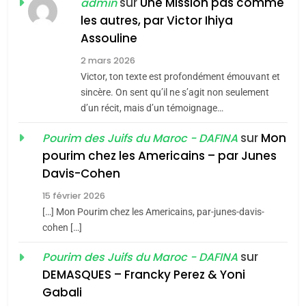
POURQUOI JE REVENDIQUE
sur
Une Mission pas comme
admin
MA JUDAÏTE par Thérèse
les autres, par Victor Ihiya
ISRAÉL
JUDAISME
Assouline
Zrihen-Dvir
7
2 mars 2026
CE QUI NOUS MANQUE –
Victor, ton texte est profondément émouvant et
Jacques Hadida
sincère. On sent qu’il ne s’agit non seulement
d’un récit, mais d’un témoignage…
JUDAISME
sur
Mon
Pourim des Juifs du Maroc - DAFINA
8
pourim chez les Americains – par Junes
Maroc : Les amandes de
Davis-Cohen
Tafraout, le miel de Tadla
15 février 2026
Azilal consacrés produits
DAFINA
MAROC
[…] Mon Pourim chez les Americains, par-junes-davis-
du terroir
cohen […]
1
Oeil ravageur – Vanessa
sur
Pourim des Juifs du Maroc - DAFINA
De Loya Stauber
DEMASQUES – Francky Perez & Yoni
5
Gabali
CINEMA
ISRAÉL
2025, l’année la plus