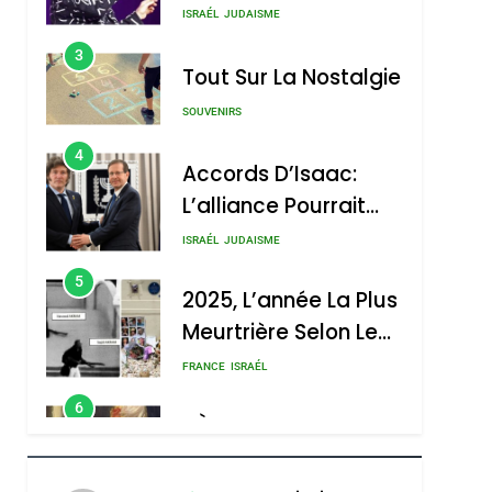
4
Accords D’Isaac:
L’alliance Pourrait
S’étendre À 13 Pays
ISRAÉL
JUDAISME
D’Amérique Latine
5
2025, L’année La Plus
Meurtrière Selon Le
Rapport D’ADL
FRANCE
ISRAÉL
Contre
6
FIÈRE, DIGNE ET
L’antisémitisme
RÉSILIENTE :
POURQUOI JE
ISRAÉL
JUDAISME
REVENDIQUE MA
7
CE QUI NOUS
JUDAÏTE Par Thérèse
MANQUE – Jacques
Zrihen-Dvir