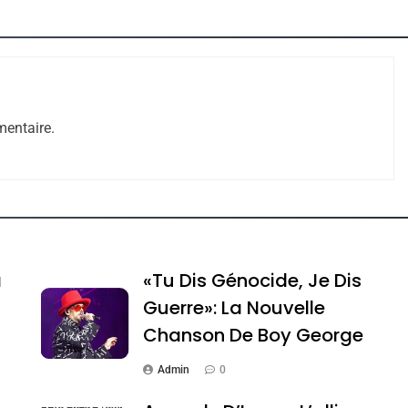
e Tafraout, Le Miel De Tadla Azilal Consacrés P
entaire.
ssa De Loya Stauber
a
«Tu Dis Génocide, Je Dis
Guerre»: La Nouvelle
Chanson De Boy George
Admin
0