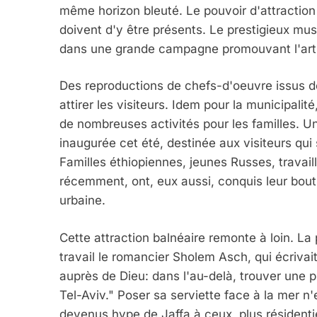
même horizon bleuté. Le pouvoir d'attraction d
doivent d'y être présents. Le prestigieux mus
dans une grande campagne promouvant l'art
Des reproductions de chefs-d'oeuvre issus de
attirer les visiteurs. Idem pour la municipali
de nombreuses activités pour les familles. Un
inaugurée cet été, destinée aux visiteurs qui
Familles éthiopiennes, jeunes Russes, travaill
récemment, ont, eux aussi, conquis leur bout
urbaine.
Cette attraction balnéaire remonte à loin. L
travail le romancier Sholem Asch, qui écrivai
auprès de Dieu: dans l'au-delà, trouver une pl
Tel-Aviv." Poser sa serviette face à la mer n
devenus hype de Jaffa à ceux, plus résidentie