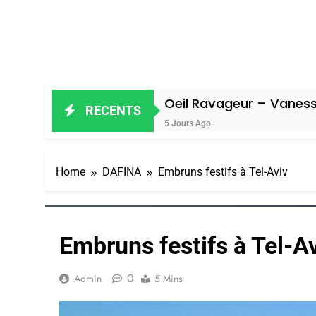
Oeil Ravageur – Vanessa De Loya St
RECENTS
5 Jours Ago
Home
DAFINA
Embruns festifs à Tel-Aviv
Embruns festifs à Tel-A
0
Admin
5 Mins