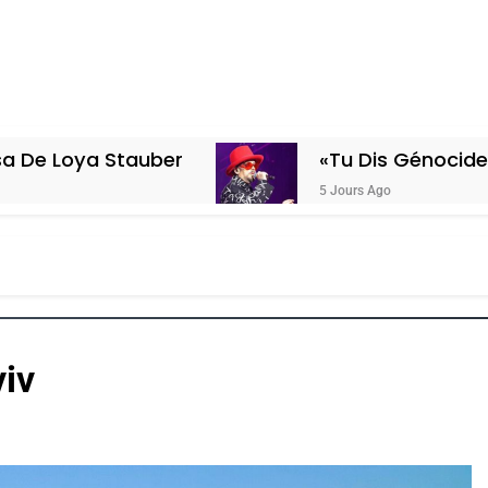
auber
«Tu Dis Génocide, Je Dis Guerr
5 Jours Ago
viv