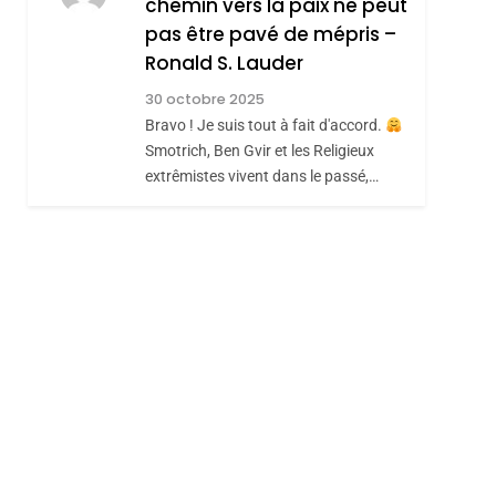
chemin vers la paix ne peut
Hadida
JUDAISME
pas être pavé de mépris –
8
Ronald S. Lauder
Maroc : Les Amandes
De Tafraout, Le Miel
30 octobre 2025
sémitisme
Bravo ! Je suis tout à fait d'accord.
De Tadla Azilal
DAFINA
MAROC
Smotrich, Ben Gvir et les Religieux
Consacrés Produits
extrêmistes vivent dans le passé,…
Du Terroir
hérèse Zrihen-