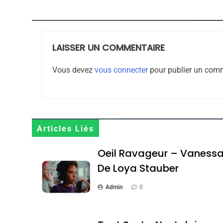
Maroc : Les Amandes D
Terroir
DAFINA
MAROC
LAISSER UN COMMENTAIRE
Vous devez
vous connecter
pour publier un comm
1
Articles Liés
Oeil Ravageur – Vane
Oeil Ravageur – Vaness
CINEMA
ISRAÉL
De Loya Stauber
Admin
0
2