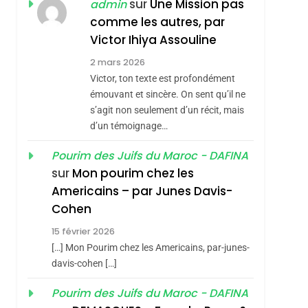
Hadida
sur
Une Mission pas
admin
JUDAISME
comme les autres, par
8
Victor Ihiya Assouline
Maroc : Les Amandes
De Tafraout, Le Miel
2 mars 2026
Victor, ton texte est profondément
De Tadla Azilal
DAFINA
MAROC
émouvant et sincère. On sent qu’il ne
Consacrés Produits
s’agit non seulement d’un récit, mais
1
Oeil Ravageur –
Du Terroir
d’un témoignage…
Vanessa De Loya
Pourim des Juifs du Maroc - DAFINA
Stauber
CINEMA
ISRAÉL
sur
Mon pourim chez les
Americains – par Junes Davis-
2
«Tu Dis Génocide, Je
Cohen
Dis Guerre»: La
15 février 2026
Nouvelle Chanson De
ISRAÉL
JUDAISME
[…] Mon Pourim chez les Americains, par-junes-
Boy George
davis-cohen […]
3
Tout Sur La Nostalgie
Pourim des Juifs du Maroc - DAFINA
SOUVENIRS