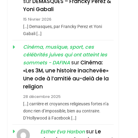
sur
DEMASQUES – Francky Perez &
Yoni Gabali
4
Accords D’Isaac:
15 février 2026
L’alliance Pourrait
[…] Demasques, par Francky Perez et Yoni
S’étendre À 13 Pays
Gabali […]
ISRAÉL
JUDAISME
D’Amérique Latine
Cinéma, musique, sport, ces
5
2025, L’année La Plus
célébrités juives qui ont atteint les
Meurtrière Selon Le
sur
Cinéma:
sommets - DAFINA
Rapport D’ADL
«Les 3M, une histoire inachevée»
FRANCE
ISRAÉL
Contre
Une ode à l’amitié au-delà de la
6
FIÈRE, DIGNE ET
religion
L’antisémitisme
RÉSILIENTE :
28 décembre 2025
POURQUOI JE
[…] carrière et croyances religieuses fortes n’a
ISRAÉL
JUDAISME
donc rien d’impossible, bien au contraire.
REVENDIQUE MA
7
D’Hollywood à Facebook […]
CE QUI NOUS
JUDAÏTE Par Thérèse
MANQUE – Jacques
Zrihen-Dvir
sur
Le
Esther Eva Harbon