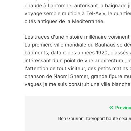
chaude à l'automne, autorisant la baignade
voyage semble multiple à Tel-Aviv, le quartie
cités antiques de la Méditerranée.
7
Les traces d'une histoire millénaire voisine
La première ville mondiale du Bauhaus se dé
bâtiments, datant des années 1920, classés 
CE QUI NOUS MANQUE
intéressant d'un point de vue architectural, le
JUDAISME
l'attention de tout visiteur, des petits matin
chanson de Naomi Shemer, grande figure musi
vagues je me suis construit une ville blanche
8
Previou
Navigation
de
Ben Gourion, l’aéroport haute sécuri
l’article