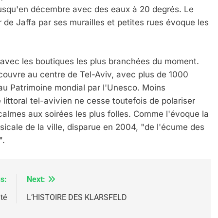
 jusqu'en décembre avec des eaux à 20 degrés. Le
r de Jaffa par ses murailles et petites rues évoque les
nt avec les boutiques les plus branchées du moment.
couvre au centre de Tel-Aviv, avec plus de 1000
au Patrimoine mondial par l'Unesco. Moins
 – Jacques Hadida
 littoral tel-avivien ne cesse toutefois de polariser
s calmes aux soirées les plus folles. Comme l'évoque la
cale de la ville, disparue en 2004, "de l'écume des
".
s:
Next:
té
L’HISTOIRE DES KLARSFELD