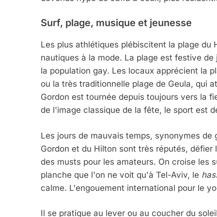
5
Surf, plage, musique et jeunesse
Les plus athlétiques plébiscitent la plage du 
2025, L’année La Plus
nautiques à la mode. La plage est festive de 
FRANCE
ISRAÉL
la population gay. Les locaux apprécient la 
ou la très traditionnelle plage de Geula, qui a
Gordon est tournée depuis toujours vers la fi
de l'image classique de la fête, le sport est 
6
Les jours de mauvais temps, synonymes de gr
Gordon et du Hilton sont très réputés, défier 
des musts pour les amateurs. On croise les su
FIÈRE, DIGNE ET RÉSIL
planche que l'on ne voit qu'à Tel-Aviv, le
has
calme. L'engouement international pour le yo
Dvir
ISRAÉL
JUDAISME
Il se pratique au lever ou au coucher du sole