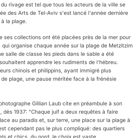
u rivage est tel que tous les acteurs de la ville se
ée des Arts de Tel-Aviv s'est lancé l'année dernière
 à la plage.
 ses collections ont été placées près de la mer pour
té, qui organise chaque année sur la plage de Metzitzim
e salle de classe les pieds dans le sable a été
 souhaitent apprendre les rudiments de l'hébreu.
eurs chinois et philippins, ayant immigré plus
 de plage, une pause méritée face à la frénésie
a photographe Gillian Laub cite en préambule à son
t, dès 1937: "Chaque juif a deux requêtes à faire
ace au paradis et, sur terre, une place sur la plage à
'est cependant pas le plus compliqué: des quartiers
ls et chics, du nord, le choix est vaste.