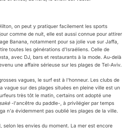
Hilton, on peut y pratiquer facilement les sports
 Meurtrière Selon Le Rapport D’ADL Contre L’anti
jour comme de nuit, elle est aussi connue pour attirer
plage Banana, notamment pour sa jolie vue sur Jaffa,
ttire toutes les générations d'Israéliens. Celle de
esta, avec DJ, bars et restaurants à la mode. Au-delà
devenu une affaire sérieuse sur les plages de Tel-Aviv.
osses vagues, le surf est à l'honneur. Les clubs de
la vague sur des plages situées en pleine ville est un
rfeurs très tôt le matin, certains ont adopté une
IENTE : POURQUOI JE REVENDIQUE MA JUDAÏTE Par T
saké
-l'ancêtre du paddle-, à privilégier par temps
ga n'a évidemment pas oublié les plages de la ville.
il, selon les envies du moment. La mer est encore