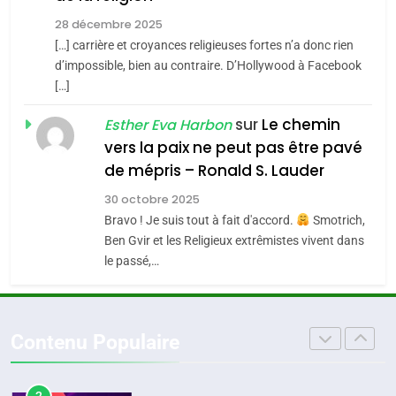
MA JUDAÏTE par Thérèse
Tout sur la Nostalgie
ISRAÉL
JUDAISME
Zrihen-Dvir
28 décembre 2025
SOUVENIRS
[…] carrière et croyances religieuses fortes n’a donc rien
7
CE QUI NOUS MANQUE –
d’impossible, bien au contraire. D’Hollywood à Facebook
[…]
4
Jacques Hadida
Accords d’Isaac:
sur
Le chemin
JUDAISME
Esther Eva Harbon
l’alliance pourrait
vers la paix ne peut pas être pavé
s’étendre à 13 pays
ISRAÉL
JUDAISME
8
de mépris – Ronald S. Lauder
Maroc : Les amandes de
d’Amérique latine
30 octobre 2025
5
Tafraout, le miel de Tadla
2025, l’année la plus
Bravo ! Je suis tout à fait d'accord.
Smotrich,
Azilal consacrés produits
DAFINA
MAROC
Ben Gvir et les Religieux extrêmistes vivent dans
meurtrière selon le
du terroir
le passé,…
rapport d’ADL contre
FRANCE
ISRAÉL
1
Oeil ravageur – Vanessa De
l’antisémitisme
6
Loya Stauber
FIÈRE, DIGNE ET RÉSILIENTE :
Contenu Populaire
CINEMA
ISRAÉL
POURQUOI JE REVENDIQUE
MA JUDAÏTE par Thérèse
ISRAÉL
JUDAISME