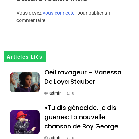
l’antisémitisme
Vous devez
vous connecter
pour publier un
6
FIÈRE, DIGNE ET RÉSILIENTE :
commentaire.
POURQUOI JE REVENDIQUE
MA JUDAÏTE par Thérèse
ISRAÉL
JUDAISME
Zrihen-Dvir
7
Articles Liés
CE QUI NOUS MANQUE –
Jacques Hadida
Oeil ravageur – Vanessa
De Loya Stauber
JUDAISME
admin
0
8
Maroc : Les amandes de
«Tu dis génocide, je dis
Tafraout, le miel de Tadla
guerre»: La nouvelle
Azilal consacrés produits
DAFINA
MAROC
chanson de Boy George
du terroir
1
admin
0