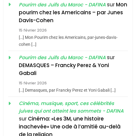
sur
Mon
Pourim des Juifs du Maroc - DAFINA
8
Maroc : Les amandes de
pourim chez les Americains – par Junes
Davis-Cohen
Tafraout, le miel de Tadla
Azilal consacrés produits
15 février 2026
DAFINA
MAROC
du terroir
[…] Mon Pourim chez les Americains, par-junes-davis-
cohen […]
1
Oeil ravageur – Vanessa
sur
Pourim des Juifs du Maroc - DAFINA
De Loya Stauber
DEMASQUES – Francky Perez & Yoni
CINEMA
ISRAÉL
5
Gabali
2025, l’année la plus
15 février 2026
2
meurtrière selon le rapport
[…] Demasques, par Francky Perez et Yoni Gabali […]
«Tu dis génocide, je dis
d’ADL contre
FRANCE
ISRAÉL
guerre»: La nouvelle
Cinéma, musique, sport, ces célébrités
l’antisémitisme
chanson de Boy George
juives qui ont atteint les sommets - DAFINA
ISRAÉL
JUDAISME
6
FIÈRE, DIGNE ET RÉSILIENTE :
sur
Cinéma: «Les 3M, une histoire
inachevée» Une ode à l’amitié au-delà
3
POURQUOI JE REVENDIQUE
de la religion