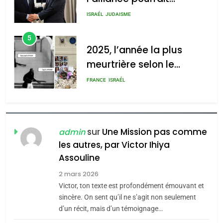
2025, l’année la plus
s’étendre à 13 pays
ISRAÉL
JUDAISME
meurtrière selon le rapport
d’Amérique latine
d’ADL contre
5
2025, l’année la plus
l’antisémitisme
meurtrière selon le
admin
0
rapport d’ADL contre
FRANCE
ISRAÉL
l’antisémitisme
6
FIÈRE, DIGNE ET RÉSILIENTE :
POURQUOI JE REVENDIQUE
sur
Une Mission pas comme
admin
MA JUDAÏTE par Thérèse
ISRAÉL
JUDAISME
les autres, par Victor Ihiya
Zrihen-Dvir
Assouline
7
2 mars 2026
CE QUI NOUS MANQUE –
Victor, ton texte est profondément émouvant et
Jacques Hadida
sincère. On sent qu’il ne s’agit non seulement
JUDAISME
d’un récit, mais d’un témoignage…