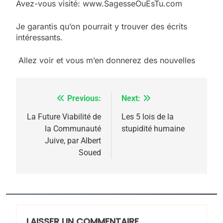
Avez-vous visité: www.SagesseOuEsTu.com
Je garantis qu’on pourrait y trouver des écrits
intéressants.
Allez voir et vous m’en donnerez des nouvelles
Previous:
Next:
Navigation
de
La Future Viabilité de
Les 5 lois de la
la Communauté
stupidité humaine
l’article
Juive, par Albert
Soued
5
2025, l’année la plus
meurtrière selon le
rapport d’ADL contre
LAISSER UN COMMENTAIRE
FRANCE
ISRAÉL