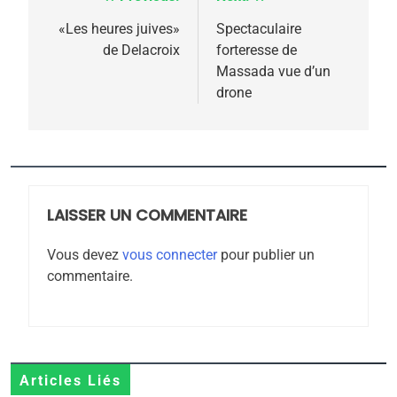
Navigation
de
«Les heures juives»
Spectaculaire
de Delacroix
forteresse de
l’article
Massada vue d’un
drone
5
2025, l’année la plus
meurtrière selon le
rapport d’ADL contre
FRANCE
ISRAÉL
l’antisémitisme
6
LAISSER UN COMMENTAIRE
FIÈRE, DIGNE ET RÉSILIENTE :
POURQUOI JE REVENDIQUE
Vous devez
vous connecter
pour publier un
commentaire.
MA JUDAÏTE par Thérèse
ISRAÉL
JUDAISME
Zrihen-Dvir
7
CE QUI NOUS MANQUE –
Jacques Hadida
Articles Liés