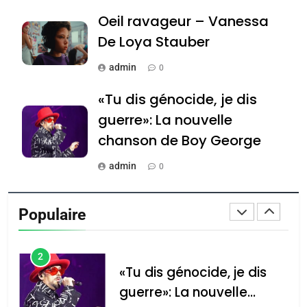
JUDAISME
Oeil ravageur – Vanessa
8
De Loya Stauber
Maroc : Les amandes de
admin
Tafraout, le miel de Tadla
0
Azilal consacrés produits
DAFINA
MAROC
«Tu dis génocide, je dis
du terroir
guerre»: La nouvelle
1
chanson de Boy George
Oeil ravageur – Vanessa
De Loya Stauber
admin
0
CINEMA
ISRAÉL
Tout sur la Nostalgie
Populaire
2
admin
0
«Tu dis génocide, je dis
guerre»: La nouvelle
Accords d’Isaac: l’alliance
נשיא המדינה יצחק
chanson de Boy George
ISRAÉL
JUDAISME
הרצוג נפגש עם
pourrait s’étendre à 13
נשיא ארגנטינה
pays d’Amérique latine
3