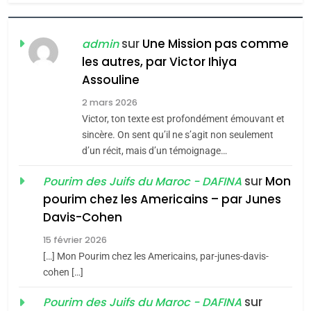
POURQUOI JE REVENDIQUE
MA JUDAÏTE par Thérèse
ISRAÉL
JUDAISME
Zrihen-Dvir
sur
Une Mission pas comme
admin
7
les autres, par Victor Ihiya
CE QUI NOUS MANQUE –
Assouline
Jacques Hadida
2 mars 2026
JUDAISME
Victor, ton texte est profondément émouvant et
sincère. On sent qu’il ne s’agit non seulement
8
d’un récit, mais d’un témoignage…
Maroc : Les amandes de
sur
Mon
Pourim des Juifs du Maroc - DAFINA
Tafraout, le miel de Tadla
pourim chez les Americains – par Junes
Azilal consacrés produits
DAFINA
MAROC
Davis-Cohen
du terroir
1
15 février 2026
Oeil ravageur – Vanessa
[…] Mon Pourim chez les Americains, par-junes-davis-
De Loya Stauber
cohen […]
CINEMA
ISRAÉL
sur
Pourim des Juifs du Maroc - DAFINA