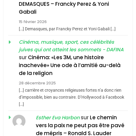
DEMASQUES – Francky Perez & Yoni
2
5
Gabali
«Tu dis génocide, je dis
2025, l’année la plus
15 février 2026
guerre»: La nouvelle
meurtrière selon le rapport
[…] Demasques, par Francky Perez et Yoni Gabali […]
chanson de Boy George
d’ADL contre
ISRAÉL
JUDAISME
FRANCE
ISRAÉL
l’antisémitisme
Cinéma, musique, sport, ces célébrités
3
6
juives qui ont atteint les sommets - DAFINA
FIÈRE, DIGNE ET RÉSILIENTE :
sur
Cinéma: «Les 3M, une histoire
Tout sur la Nostalgie
POURQUOI JE REVENDIQUE
inachevée» Une ode à l’amitié au-delà
SOUVENIRS
MA JUDAÏTE par Thérèse
de la religion
ISRAÉL
JUDAISME
Zrihen-Dvir
28 décembre 2025
4
7
[…] carrière et croyances religieuses fortes n’a donc rien
Accords d’Isaac:
CE QUI NOUS MANQUE –
d’impossible, bien au contraire. D’Hollywood à Facebook
l’alliance pourrait
Jacques Hadida
[…]
s’étendre à 13 pays
ISRAÉL
JUDAISME
JUDAISME
sur
Le chemin
Esther Eva Harbon
d’Amérique latine
vers la paix ne peut pas être pavé
5
8
de mépris – Ronald S. Lauder
2025, l’année la plus
Maroc : Les amandes de