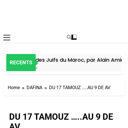
Histoire des Juifs du Maroc, par Alain Amiel
RECENTS
1 Semaine Ago
Home
DAFINA
DU 17 TAMOUZ …..AU 9 DE AV
DU 17 TAMOUZ …..AU 9 DE
AV