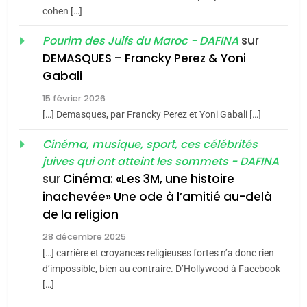
cohen […]
meurtrière selon le rapport
2
«Tu dis génocide, je dis
d’ADL contre
sur
Pourim des Juifs du Maroc - DAFINA
FRANCE
ISRAÉL
guerre»: La nouvelle
l’antisémitisme
DEMASQUES – Francky Perez & Yoni
chanson de Boy George
6
Gabali
ISRAÉL
JUDAISME
FIÈRE, DIGNE ET RÉSILIENTE :
15 février 2026
POURQUOI JE REVENDIQUE
3
[…] Demasques, par Francky Perez et Yoni Gabali […]
MA JUDAÏTE par Thérèse
Tout sur la Nostalgie
ISRAÉL
JUDAISME
Cinéma, musique, sport, ces célébrités
Zrihen-Dvir
SOUVENIRS
juives qui ont atteint les sommets - DAFINA
7
CE QUI NOUS MANQUE –
sur
Cinéma: «Les 3M, une histoire
inachevée» Une ode à l’amitié au-delà
Jacques Hadida
4
Accords d’Isaac:
de la religion
JUDAISME
l’alliance pourrait
28 décembre 2025
s’étendre à 13 pays
[…] carrière et croyances religieuses fortes n’a donc rien
8
ISRAÉL
JUDAISME
Maroc : Les amandes de
d’impossible, bien au contraire. D’Hollywood à Facebook
d’Amérique latine
[…]
Tafraout, le miel de Tadla
5
2025, l’année la plus