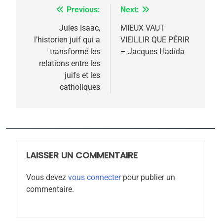
Previous:
Next:
Navigation
de
Jules Isaac,
MIEUX VAUT
l’historien juif qui a
VIEILLIR QUE PÉRIR
l’article
5
transformé les
– Jacques Hadida
2025, l’année la plus
relations entre les
meurtrière selon le
juifs et les
catholiques
rapport d’ADL contre
FRANCE
ISRAÉL
l’antisémitisme
6
FIÈRE, DIGNE ET RÉSILIENTE :
POURQUOI JE REVENDIQUE
MA JUDAÏTE par Thérèse
LAISSER UN COMMENTAIRE
ISRAÉL
JUDAISME
Zrihen-Dvir
Vous devez
vous connecter
pour publier un
7
commentaire.
CE QUI NOUS MANQUE –
Jacques Hadida