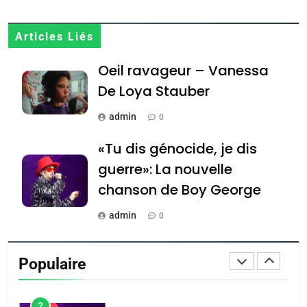
JUDAISME
8
Articles Liés
Maroc : Les amandes de
Oeil ravageur – Vanessa
Tafraout, le miel de Tadla
Azilal consacrés produits
De Loya Stauber
DAFINA
MAROC
du terroir
admin
0
1
Oeil ravageur – Vanessa
«Tu dis génocide, je dis
De Loya Stauber
guerre»: La nouvelle
CINEMA
ISRAÉL
chanson de Boy George
2
admin
0
«Tu dis génocide, je dis
Tout sur la Nostalgie
guerre»: La nouvelle
Populaire
chanson de Boy George
admin
ISRAÉL
JUDAISME
0
3