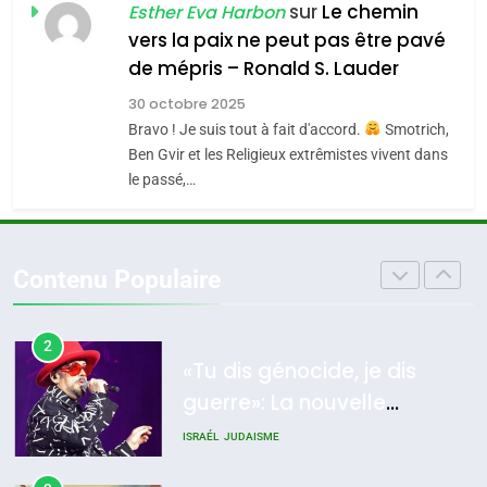
Azilal consacrés produits
sur
Le chemin
DAFINA
MAROC
Esther Eva Harbon
meurtrière selon le
du terroir
vers la paix ne peut pas être pavé
rapport d’ADL contre
1
de mépris – Ronald S. Lauder
FRANCE
ISRAÉL
Oeil ravageur – Vanessa De
l’antisémitisme
30 octobre 2025
Loya Stauber
6
Bravo ! Je suis tout à fait d'accord.
Smotrich,
FIÈRE, DIGNE ET RÉSILIENTE :
CINEMA
ISRAÉL
Ben Gvir et les Religieux extrêmistes vivent dans
POURQUOI JE REVENDIQUE
le passé,…
MA JUDAÏTE par Thérèse
2
ISRAÉL
JUDAISME
«Tu dis génocide, je dis
Zrihen-Dvir
guerre»: La nouvelle
7
Contenu Populaire
CE QUI NOUS MANQUE –
chanson de Boy George
ISRAÉL
JUDAISME
Jacques Hadida
3
JUDAISME
Tout sur la Nostalgie
8
Maroc : Les amandes de
SOUVENIRS
Tafraout, le miel de Tadla