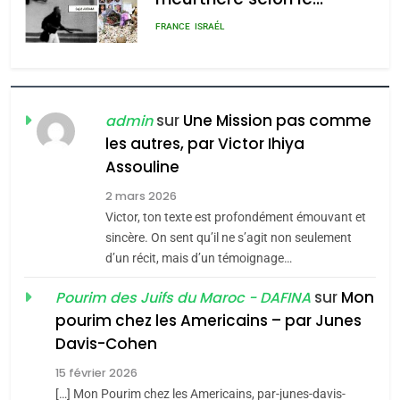
admin
0
MA JUDAÏTE par Thérèse
ISRAÉL
JUDAISME
Zrihen-Dvir
7
CE QUI NOUS MANQUE –
Jacques Hadida
sur
Une Mission pas comme
admin
les autres, par Victor Ihiya
JUDAISME
Assouline
8
2 mars 2026
Maroc : Les amandes de
Victor, ton texte est profondément émouvant et
Tafraout, le miel de Tadla
sincère. On sent qu’il ne s’agit non seulement
Azilal consacrés produits
d’un récit, mais d’un témoignage…
DAFINA
MAROC
du terroir
sur
Mon
Pourim des Juifs du Maroc - DAFINA
1
pourim chez les Americains – par Junes
Oeil ravageur – Vanessa
Davis-Cohen
De Loya Stauber
15 février 2026
5
CINEMA
ISRAÉL
2025, l’année la plus
[…] Mon Pourim chez les Americains, par-junes-davis-