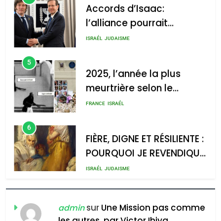
: Haim Zach /
l’alliance pourrait
GPO
s’étendre à 13 pays
ISRAÉL
JUDAISME
d’Amérique latine
5
2025, l’année la plus
meurtrière selon le
2025, l’année la plus
rapport d’ADL contre
meurtrière selon le rapport
FRANCE
ISRAÉL
l’antisémitisme
d’ADL contre
6
l’antisémitisme
FIÈRE, DIGNE ET RÉSILIENTE :
POURQUOI JE REVENDIQUE
admin
0
MA JUDAÏTE par Thérèse
ISRAÉL
JUDAISME
Zrihen-Dvir
7
CE QUI NOUS MANQUE –
Jacques Hadida
sur
Une Mission pas comme
admin
les autres, par Victor Ihiya
JUDAISME