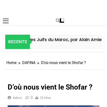
Histoire des Juifs du Maroc, par Alain Amiel
RECENTS
7 Jours Ago
Home
DAFINA
D’où nous vient le Shofar ?
D’où nous vient le Shofar ?
0
Admin
15 Mins