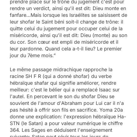
prendre place sur le trône du jugement c'est pour
rendre un verdict, ainsi qu'il est dit: Dieu monte en
fanfare…Mais lorsque les Israélites se saisissent de
leur shofar le Saint béni soit-il change de trône: il
quitte celui du jugement pour occuper celui de la
miséricorde, ainsi qu'il est dit: Dieu (monte) au son
du cor. Son cœur est empli de miséricorde et il
leur pardonne. Quand cela a-t-il lieu? Le premier
jour du 7ème mois.”
Le même passage midrachique rapproche la
racine SH F R (qui a donné shofar) du verbe
hébraïque shafar qui signifie améliorer, rendre
meilleur: c'est le bélier qui a remplacé Isaac sur
l'autel. En percevant le son du shofar Dieu se
souvient de l'amour d'Abraham pour Lui car il n'a
pas hésité à offrir son fils en sacrifice. Yoma 20a
donne une explication: l'expression hébraïque Ha-
STN (le Satan) a pour valeur numérique le chiffre
364. Les Sages en déduisent l'enseignement
suivante: Satan peut sévir tous les jours de