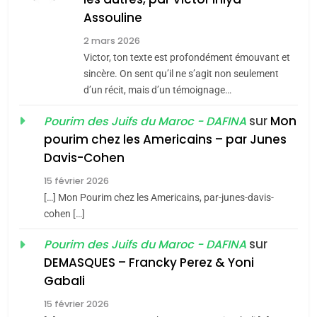
Assouline
8
2 mars 2026
Maroc : Les amandes de
Victor, ton texte est profondément émouvant et
Tafraout, le miel de Tadla
sincère. On sent qu’il ne s’agit non seulement
Azilal consacrés produits
d’un récit, mais d’un témoignage…
DAFINA
MAROC
du terroir
sur
Mon
Pourim des Juifs du Maroc - DAFINA
1
pourim chez les Americains – par Junes
Oeil ravageur – Vanessa
Davis-Cohen
De Loya Stauber
15 février 2026
5
CINEMA
ISRAÉL
2025, l’année la plus
[…] Mon Pourim chez les Americains, par-junes-davis-
cohen […]
meurtrière selon le rapport
2
«Tu dis génocide, je dis
d’ADL contre
sur
Pourim des Juifs du Maroc - DAFINA
FRANCE
ISRAÉL
guerre»: La nouvelle
l’antisémitisme
DEMASQUES – Francky Perez & Yoni
chanson de Boy George
6
Gabali
ISRAÉL
JUDAISME
FIÈRE, DIGNE ET RÉSILIENTE :
15 février 2026
POURQUOI JE REVENDIQUE
3