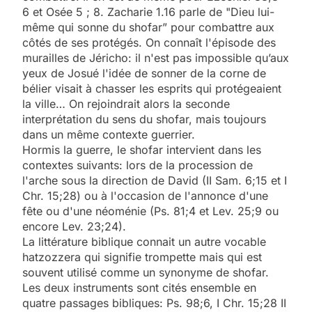
6 et Osée 5 ; 8. Zacharie 1.16 parle de "Dieu lui-
même qui sonne du shofar” pour combattre aux
côtés de ses protégés. On connaît l'épisode des
murailles de Jéricho: il n'est pas impossible qu’aux
yeux de Josué l'idée de sonner de la corne de
bélier visait à chasser les esprits qui protégeaient
la ville… On rejoindrait alors la seconde
interprétation du sens du shofar, mais toujours
dans un même contexte guerrier.
Hormis la guerre, le shofar intervient dans les
contextes suivants: lors de la procession de
l'arche sous la direction de David (II Sam. 6;15 et I
Chr. 15;28) ou à l'occasion de l'annonce d'une
fête ou d'une néoménie (Ps. 81;4 et Lev. 25;9 ou
encore Lev. 23;24).
La littérature biblique connait un autre vocable
hatzozzera qui signifie trompette mais qui est
souvent utilisé comme un synonyme de shofar.
Les deux instruments sont cités ensemble en
quatre passages bibliques: Ps. 98;6, I Chr. 15;28 II