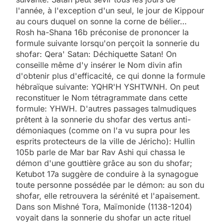
l'année, à l'exception d'un seul, le jour de Kippour
au cours duquel on sonne la corne de bélier…
Rosh ha-Shana 16b préconise de prononcer la
formule suivante lorsqu'on perçoit la sonnerie du
shofar: Qera' Satan: Déchiquette Satan! On
conseille même d'y insérer le Nom divin afin
d'obtenir plus d'efficacité, ce qui donne la formule
hébraïque suivante: YQHR'H YSHTWNH. On peut
reconstituer le Nom tétragrammate dans cette
formule: YHWH. D'autres passages talmudiques
prêtent à la sonnerie du shofar des vertus anti-
démoniaques (comme on l'a vu supra pour les
esprits protecteurs de la ville de Jéricho): Hullin
105b parle de Mar bar Rav Ashi qui chassa le
démon d'une gouttière grâce au son du shofar;
Ketubot 17a suggère de conduire à la synagogue
toute personne possédée par le démon: au son du
shofar, elle retrouvera la sérénité et l'apaisement.
Dans son Mishné Tora, Maïmonide (1138-1204)
voyait dans la sonnerie du shofar un acte rituel