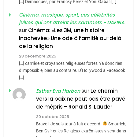
[…] Demasques, par Francky Perez et Yoni Gabali […]
MA JUDAÏTE par Thérèse
Tout sur la Nostalgie
ISRAÉL
JUDAISME
Cinéma, musique, sport, ces célébrités
Zrihen-Dvir
SOUVENIRS
juives qui ont atteint les sommets - DAFINA
7
CE QUI NOUS MANQUE –
sur
Cinéma: «Les 3M, une histoire
inachevée» Une ode à l’amitié au-delà
Jacques Hadida
4
Accords d’Isaac:
de la religion
JUDAISME
l’alliance pourrait
28 décembre 2025
s’étendre à 13 pays
[…] carrière et croyances religieuses fortes n’a donc rien
8
ISRAÉL
JUDAISME
Maroc : Les amandes de
d’impossible, bien au contraire. D’Hollywood à Facebook
d’Amérique latine
[…]
Tafraout, le miel de Tadla
5
2025, l’année la plus
Azilal consacrés produits
sur
Le chemin
DAFINA
MAROC
Esther Eva Harbon
meurtrière selon le
du terroir
vers la paix ne peut pas être pavé
rapport d’ADL contre
1
de mépris – Ronald S. Lauder
FRANCE
ISRAÉL
Oeil ravageur – Vanessa De
l’antisémitisme
30 octobre 2025
Loya Stauber
6
Bravo ! Je suis tout à fait d'accord.
Smotrich,
FIÈRE, DIGNE ET RÉSILIENTE :
CINEMA
ISRAÉL
Ben Gvir et les Religieux extrêmistes vivent dans
POURQUOI JE REVENDIQUE