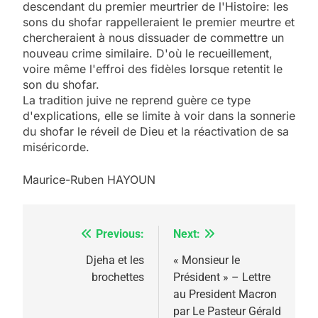
descendant du premier meurtrier de l'Histoire: les
sons du shofar rappelleraient le premier meurtre et
chercheraient à nous dissuader de commettre un
nouveau crime similaire. D'où le recueillement,
voire même l'effroi des fidèles lorsque retentit le
son du shofar.
La tradition juive ne reprend guère ce type
d'explications, elle se limite à voir dans la sonnerie
du shofar le réveil de Dieu et la réactivation de sa
miséricorde.
Maurice-Ruben HAYOUN
Previous:
Next:
Navigation
de
Djeha et les
« Monsieur le
5
brochettes
Président » – Lettre
l’article
2025, l’année la plus
au President Macron
meurtrière selon le
par Le Pasteur Gérald