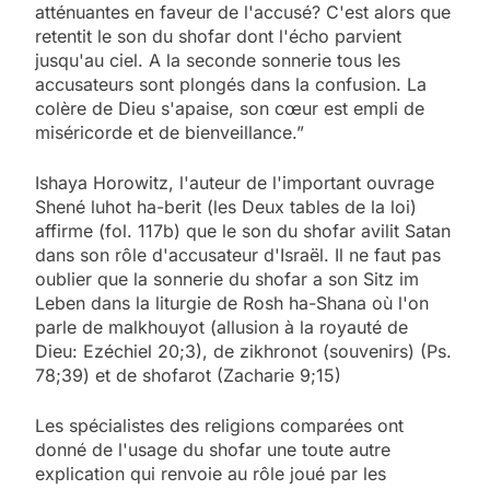
atténuantes en faveur de l'accusé? C'est alors que
retentit le son du shofar dont l'écho parvient
jusqu'au ciel. A la seconde sonnerie tous les
accusateurs sont plongés dans la confusion. La
colère de Dieu s'apaise, son cœur est empli de
miséricorde et de bienveillance.”
Ishaya Horowitz, l'auteur de l'important ouvrage
Shené luhot ha-berit (les Deux tables de la loi)
affirme (fol. 117b) que le son du shofar avilit Satan
dans son rôle d'accusateur d'Israël. Il ne faut pas
oublier que la sonnerie du shofar a son Sitz im
Leben dans la liturgie de Rosh ha-Shana où l'on
parle de malkhouyot (allusion à la royauté de
Dieu: Ezéchiel 20;3), de zikhronot (souvenirs) (Ps.
78;39) et de shofarot (Zacharie 9;15)
Les spécialistes des religions comparées ont
donné de l'usage du shofar une toute autre
explication qui renvoie au rôle joué par les