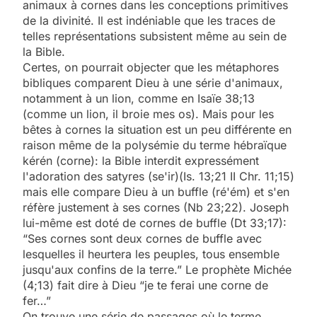
animaux à cornes dans les conceptions primitives
de la divinité. Il est indéniable que les traces de
telles représentations subsistent même au sein de
la Bible.
Certes, on pourrait objecter que les métaphores
bibliques comparent Dieu à une série d'animaux,
notamment à un lion, comme en Isaïe 38;13
(comme un lion, il broie mes os). Mais pour les
bêtes à cornes la situation est un peu différente en
raison même de la polysémie du terme hébraïque
kérén (corne): la Bible interdit expressément
l'adoration des satyres (se'ir)(Is. 13;21 II Chr. 11;15)
mais elle compare Dieu à un buffle (ré'ém) et s'en
réfère justement à ses cornes (Nb 23;22). Joseph
lui-même est doté de cornes de buffle (Dt 33;17):
“Ses cornes sont deux cornes de buffle avec
lesquelles il heurtera les peuples, tous ensemble
jusqu'aux confins de la terre.” Le prophète Michée
(4;13) fait dire à Dieu “je te ferai une corne de
fer…”
On trouve une série de passages où le terme