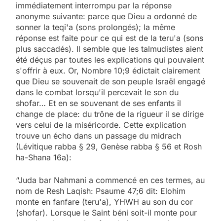
immédiatement interrompu par la réponse
anonyme suivante: parce que Dieu a ordonné de
sonner la teqi'a (sons prolongés); la même
réponse est faite pour ce qui est de la teru'a (sons
plus saccadés). Il semble que les talmudistes aient
été déçus par toutes les explications qui pouvaient
s'offrir à eux. Or, Nombre 10;9 édictait clairement
que Dieu se souvenait de son peuple Israël engagé
dans le combat lorsqu'il percevait le son du
shofar… Et en se souvenant de ses enfants il
change de place: du trône de la rigueur il se dirige
vers celui de la miséricorde. Cette explication
trouve un écho dans un passage du midrach
(Lévitique rabba § 29, Genèse rabba § 56 et Rosh
ha-Shana 16a):
“Juda bar Nahmani a commencé en ces termes, au
nom de Resh Laqish: Psaume 47;6 dit: Elohim
monte en fanfare (teru'a), YHWH au son du cor
(shofar). Lorsque le Saint béni soit-il monte pour