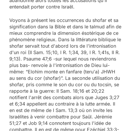
abandonne alors toutes les accusations qu'il
entendait porter contre Israël.
Voyons à présent les occurrences du shofar et sa
signification dans la Bible et dans le talmud afin de
mieux comprendre la dimension ésotérique de ce
phénomène religieux. Dans la littérature biblique le
shofar servait tout d'abord lors de l'intronisation
d'un roi (II Sam. 15;10, I R. 1;34, 39, I R. 1;41s, II R.
9;13). Psaume 47;6 -sur lequel nous reviendrons
plus bas- renvoie à l'intronisation de Dieu lui-
même: “Elohim monte en fanfare (teru'a) JHWH
au sens du cor (shofar)”. La seconde utilisation du
shofar, pris comme le son du cor ou du tocsin, se
rapporte à la guerre: II Sam. 18;16 et 20;22
notifient l'arrêt des combats alors que Juges 3;27
et 6;34 appellent au contraire à la lutte armée. Il
en est de même de I Sam. 13;3 où on invite les
Israélites à venir combattre pour Saül. Jérémie
51;27 et Job 9;14 connotent toujours l'idée de
combattre. Il en est de même pour Ezéchiel 33;3-