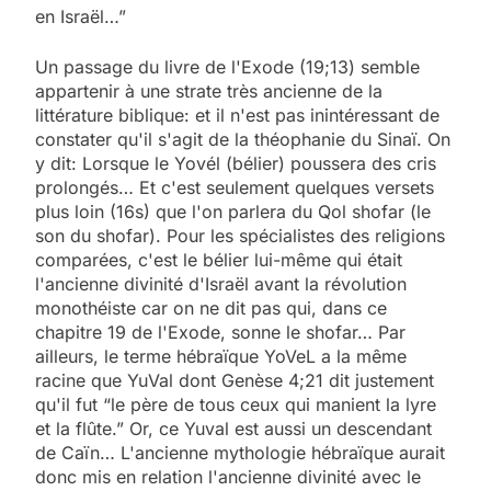
en Israël…”
Un passage du livre de l'Exode (19;13) semble
appartenir à une strate très ancienne de la
littérature biblique: et il n'est pas inintéressant de
constater qu'il s'agit de la théophanie du Sinaï. On
y dit: Lorsque le Yovél (bélier) poussera des cris
prolongés… Et c'est seulement quelques versets
plus loin (16s) que l'on parlera du Qol shofar (le
son du shofar). Pour les spécialistes des religions
comparées, c'est le bélier lui-même qui était
l'ancienne divinité d'Israël avant la révolution
monothéiste car on ne dit pas qui, dans ce
chapitre 19 de l'Exode, sonne le shofar… Par
ailleurs, le terme hébraïque YoVeL a la même
racine que YuVal dont Genèse 4;21 dit justement
qu'il fut “le père de tous ceux qui manient la lyre
et la flûte.” Or, ce Yuval est aussi un descendant
de Caïn… L'ancienne mythologie hébraïque aurait
donc mis en relation l'ancienne divinité avec le