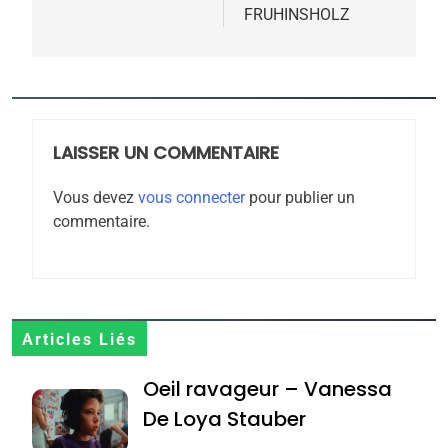
FRUHINSHOLZ
rapport d’ADL contre
FRANCE
ISRAÉL
l’antisémitisme
6
FIÈRE, DIGNE ET RÉSILIENTE :
POURQUOI JE REVENDIQUE
MA JUDAÏTE par Thérèse
LAISSER UN COMMENTAIRE
ISRAÉL
JUDAISME
Zrihen-Dvir
Vous devez
vous connecter
pour publier un
7
commentaire.
CE QUI NOUS MANQUE –
Jacques Hadida
JUDAISME
8
Articles Liés
Maroc : Les amandes de
Oeil ravageur – Vanessa
Tafraout, le miel de Tadla
Azilal consacrés produits
De Loya Stauber
DAFINA
MAROC
du terroir