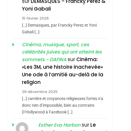
sur
DEMASQUES – Francky Perez &
4
Yoni Gabali
Accords D’Isaac:
15 février 2026
L’alliance Pourrait
[…] Demasques, par Francky Perez et Yoni
S’étendre À 13 Pays
ISRAÉL
JUDAISME
Gabali […]
D’Amérique Latine
5
Cinéma, musique, sport, ces
2025, L’année La Plus
célébrités juives qui ont atteint les
Meurtrière Selon Le
sur
Cinéma:
sommets - DAFINA
Rapport D’ADL
FRANCE
ISRAÉL
«Les 3M, une histoire inachevée»
Contre
Une ode à l’amitié au-delà de la
6
FIÈRE, DIGNE ET
L’antisémitisme
religion
RÉSILIENTE :
28 décembre 2025
POURQUOI JE
ISRAÉL
JUDAISME
[…] carrière et croyances religieuses fortes n’a
REVENDIQUE MA
donc rien d’impossible, bien au contraire.
7
CE QUI NOUS
D’Hollywood à Facebook […]
JUDAÏTE Par Thérèse
MANQUE – Jacques
Zrihen-Dvir
sur
Le
Esther Eva Harbon
Hadida