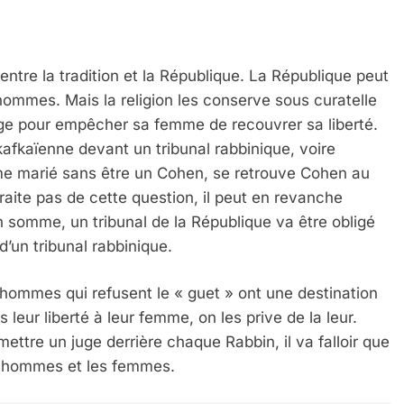
 entre la tradition et la République. La République peut
hommes. Mais la religion les conserve sous curatelle
 Meurtrière Selon Le Rapport D’ADL Contre L’anti
age pour empêcher sa femme de recouvrer sa liberté.
t kafkaïenne devant un tribunal rabbinique, voire
 marié sans être un Cohen, se retrouve Cohen au
raite pas de cette question, il peut en revanche
n somme, un tribunal de la République va être obligé
d’un tribunal rabbinique.
es hommes qui refusent le « guet » ont une destination
s leur liberté à leur femme, on les prive de la leur.
ttre un juge derrière chaque Rabbin, il va falloir que
IENTE : POURQUOI JE REVENDIQUE MA JUDAÏTE Par T
es hommes et les femmes.