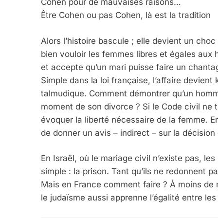
Cohen pour de mauvaises raisons…
5
Être Cohen ou pas Cohen, là est la tradition
Alors l’histoire bascule ; elle devient un choc
bien vouloir les femmes libres et égales aux 
2025, L’année La Plus
et accepte qu’un mari puisse faire un chant
FRANCE
ISRAÉL
Simple dans la loi française, l’affaire devien
talmudique. Comment démontrer qu’un homme
moment de son divorce ? Si le Code civil ne t
évoquer la liberté nécessaire de la femme. E
de donner un avis – indirect – sur la décision 
6
En Israël, où le mariage civil n’existe pas, l
simple : la prison. Tant qu’ils ne redonnent pa
Mais en France comment faire ? À moins de me
FIÈRE, DIGNE ET RÉSIL
le judaïsme aussi apprenne l’égalité entre l
Dvir
ISRAÉL
JUDAISME