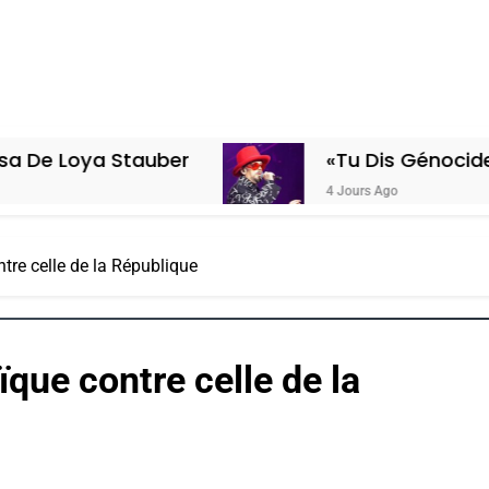
uber
«Tu Dis Génocide, Je Dis Guerr
4 Jours Ago
ontre celle de la République
aïque contre celle de la