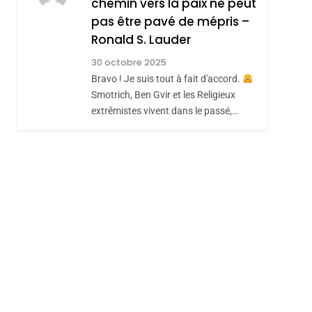
chemin vers la paix ne peut
JUDAISME
pas être pavé de mépris –
8
Maroc : Les Amandes
Ronald S. Lauder
De Tafraout, Le Miel
30 octobre 2025
De Tadla Azilal
Bravo ! Je suis tout à fait d'accord.
DAFINA
MAROC
Smotrich, Ben Gvir et les Religieux
Consacrés Produits
extrêmistes vivent dans le passé,…
Du Terroir