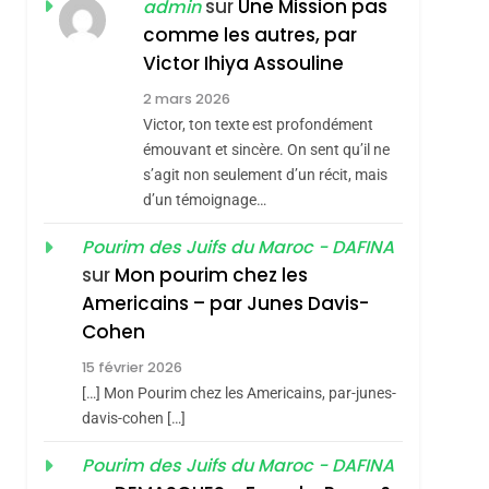
JUDAISME
sur
Une Mission pas
admin
comme les autres, par
8
Maroc : Les Amandes
Victor Ihiya Assouline
De Tafraout, Le Miel
2 mars 2026
De Tadla Azilal
Victor, ton texte est profondément
DAFINA
MAROC
Consacrés Produits
émouvant et sincère. On sent qu’il ne
1
s’agit non seulement d’un récit, mais
Oeil Ravageur –
Du Terroir
d’un témoignage…
Vanessa De Loya
Stauber
Pourim des Juifs du Maroc - DAFINA
CINEMA
ISRAÉL
sur
Mon pourim chez les
2
Americains – par Junes Davis-
«Tu Dis Génocide, Je
Cohen
Dis Guerre»: La
15 février 2026
Nouvelle Chanson De
ISRAÉL
JUDAISME
[…] Mon Pourim chez les Americains, par-junes-
Boy George
3
davis-cohen […]
Tout Sur La Nostalgie
Pourim des Juifs du Maroc - DAFINA
SOUVENIRS