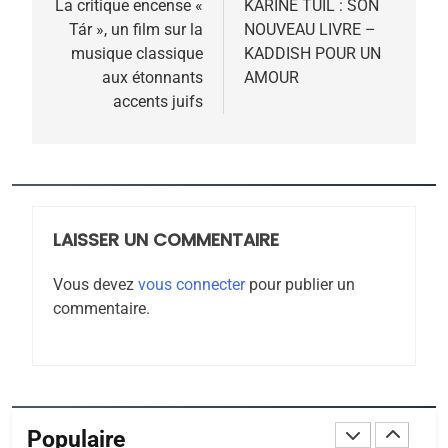
de
La critique encense «
KARINE TUIL : SON
POURQUOI JE REVENDIQUE
Tár », un film sur la
NOUVEAU LIVRE –
l’article
MA JUDAÏTE par Thérèse
musique classique
KADDISH POUR UN
ISRAÉL
JUDAISME
aux étonnants
AMOUR
Zrihen-Dvir
accents juifs
7
CE QUI NOUS MANQUE –
Jacques Hadida
JUDAISME
LAISSER UN COMMENTAIRE
8
Maroc : Les amandes de
Vous devez
vous connecter
pour publier un
Tafraout, le miel de Tadla
commentaire.
Azilal consacrés produits
DAFINA
MAROC
du terroir
1
Oeil ravageur – Vanessa
De Loya Stauber
Populaire