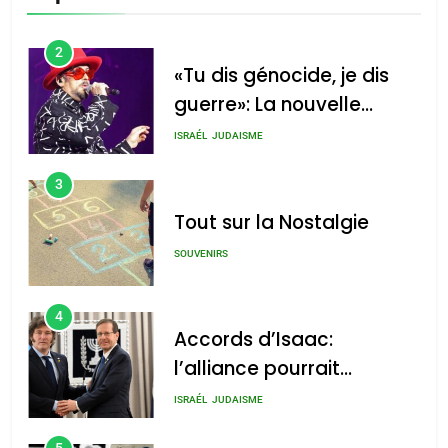
CINEMA
ISRAÉL
2
«Tu dis génocide, je dis
guerre»: La nouvelle
chanson de Boy George
ISRAÉL
JUDAISME
3
Tout sur la Nostalgie
SOUVENIRS
4
Accords d’Isaac:
l’alliance pourrait
s’étendre à 13 pays
ISRAÉL
JUDAISME
d’Amérique latine