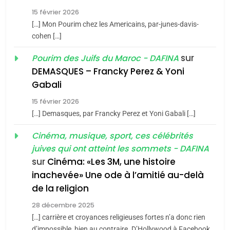
Tafraout, le miel de Tadla
15 février 2026
Azilal consacrés produits
DAFINA
MAROC
[…] Mon Pourim chez les Americains, par-junes-davis-
du terroir
cohen […]
1
Oeil ravageur – Vanessa
sur
Pourim des Juifs du Maroc - DAFINA
De Loya Stauber
DEMASQUES – Francky Perez & Yoni
5
Gabali
CINEMA
ISRAÉL
2025, l’année la plus
15 février 2026
meurtrière selon le rapport
2
[…] Demasques, par Francky Perez et Yoni Gabali […]
«Tu dis génocide, je dis
d’ADL contre
FRANCE
ISRAÉL
guerre»: La nouvelle
Cinéma, musique, sport, ces célébrités
l’antisémitisme
juives qui ont atteint les sommets - DAFINA
chanson de Boy George
6
ISRAÉL
JUDAISME
FIÈRE, DIGNE ET RÉSILIENTE :
sur
Cinéma: «Les 3M, une histoire
inachevée» Une ode à l’amitié au-delà
POURQUOI JE REVENDIQUE
3
de la religion
MA JUDAÏTE par Thérèse
Tout sur la Nostalgie
ISRAÉL
JUDAISME
Zrihen-Dvir
28 décembre 2025
SOUVENIRS
[…] carrière et croyances religieuses fortes n’a donc rien
7
CE QUI NOUS MANQUE –
d’impossible, bien au contraire. D’Hollywood à Facebook