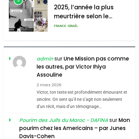
5
2025, l’année la plus
meurtrière selon le
rapport d’ADL contre
FRANCE
ISRAÉL
l’antisémitisme
6
FIÈRE, DIGNE ET RÉSILIENTE :
POURQUOI JE REVENDIQUE
sur
Une Mission pas comme
admin
MA JUDAÏTE par Thérèse
les autres, par Victor Ihiya
ISRAÉL
JUDAISME
Assouline
Zrihen-Dvir
7
2 mars 2026
CE QUI NOUS MANQUE –
Victor, ton texte est profondément émouvant et
Jacques Hadida
sincère. On sent qu’il ne s’agit non seulement
d’un récit, mais d’un témoignage…
JUDAISME
sur
Mon
Pourim des Juifs du Maroc - DAFINA
8
pourim chez les Americains – par Junes
Maroc : Les amandes de
Davis-Cohen