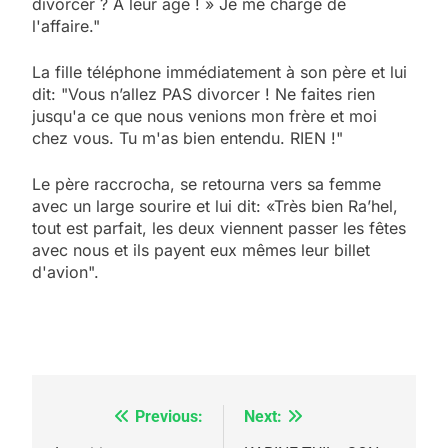
divorcer ? A leur âge ! » Je me charge de
l'affaire."
La fille téléphone immédiatement à son père et lui
dit: "Vous n’allez PAS divorcer ! Ne faites rien
jusqu'a ce que nous venions mon frère et moi
chez vous. Tu m'as bien entendu. RIEN !"
Le père raccrocha, se retourna vers sa femme
avec un large sourire et lui dit: «Très bien Ra’hel,
tout est parfait, les deux viennent passer les fêtes
avec nous et ils payent eux mêmes leur billet
d'avion".
5
2025, l’année la plus
meurtrière selon le
rapport d’ADL contre
FRANCE
ISRAÉL
l’antisémitisme
Previous:
Next:
Navigation
6
FIÈRE, DIGNE ET RÉSILIENTE :