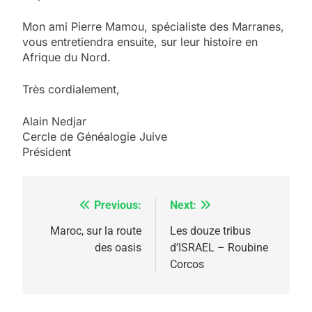
Mon ami Pierre Mamou, spécialiste des Marranes,
vous entretiendra ensuite, sur leur histoire en
Afrique du Nord.
5
Très cordialement,
2025, l’année la plus
meurtrière selon le
Alain Nedjar
Cercle de Généalogie Juive
rapport d’ADL contre
FRANCE
ISRAÉL
Président
l’antisémitisme
6
FIÈRE, DIGNE ET RÉSILIENTE :
Previous:
Next:
Navigation
POURQUOI JE REVENDIQUE
MA JUDAÏTE par Thérèse
de
Maroc, sur la route
Les douze tribus
ISRAÉL
JUDAISME
des oasis
d’ISRAEL – Roubine
Zrihen-Dvir
l’article
Corcos
7
CE QUI NOUS MANQUE –
Jacques Hadida