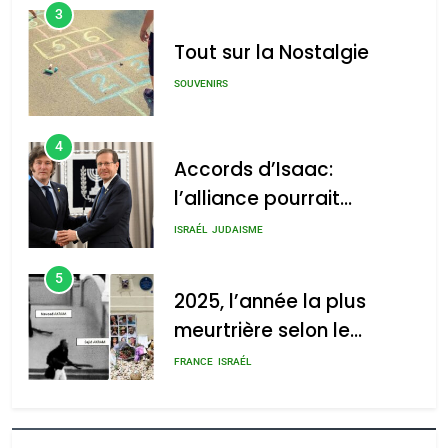
3
Tout sur la Nostalgie
SOUVENIRS
4
Accords d’Isaac:
l’alliance pourrait
s’étendre à 13 pays
ISRAÉL
JUDAISME
d’Amérique latine
5
2025, l’année la plus
meurtrière selon le
rapport d’ADL contre
FRANCE
ISRAÉL
l’antisémitisme
6
FIÈRE, DIGNE ET RÉSILIENTE :