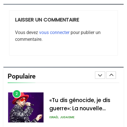
JUDAISME
LAISSER UN COMMENTAIRE
8
Maroc : Les amandes de
Vous devez
vous connecter
pour publier un
Tafraout, le miel de Tadla
commentaire.
Azilal consacrés produits
DAFINA
MAROC
du terroir
1
Oeil ravageur – Vanessa
De Loya Stauber
Populaire
CINEMA
ISRAÉL
2
«Tu dis génocide, je dis
guerre»: La nouvelle
chanson de Boy George
ISRAÉL
JUDAISME