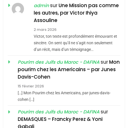
POURQUOI JE REVENDIQUE
sur
Une Mission pas comme
admin
MA JUDAÏTE par Thérèse
les autres, par Victor Ihiya
ISRAÉL
JUDAISME
Assouline
Zrihen-Dvir
7
2 mars 2026
CE QUI NOUS MANQUE –
Victor, ton texte est profondément émouvant et
Jacques Hadida
sincère. On sent qu’il ne s’agit non seulement
d’un récit, mais d’un témoignage…
JUDAISME
sur
Mon
Pourim des Juifs du Maroc - DAFINA
8
pourim chez les Americains – par Junes
Maroc : Les amandes de
Davis-Cohen
Tafraout, le miel de Tadla
15 février 2026
Azilal consacrés produits
DAFINA
MAROC
[…] Mon Pourim chez les Americains, par-junes-davis-
du terroir
cohen […]
1
Oeil ravageur – Vanessa
sur
Pourim des Juifs du Maroc - DAFINA
De Loya Stauber
DEMASQUES – Francky Perez & Yoni
5
Gabali
CINEMA
ISRAÉL