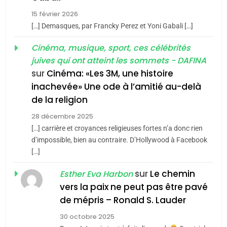
2025, l’année la plus
15 février 2026
meurtrière selon le rapport
2
[…] Demasques, par Francky Perez et Yoni Gabali […]
«Tu dis génocide, je dis
d’ADL contre
FRANCE
ISRAÉL
guerre»: La nouvelle
Cinéma, musique, sport, ces célébrités
l’antisémitisme
juives qui ont atteint les sommets - DAFINA
chanson de Boy George
6
ISRAÉL
JUDAISME
FIÈRE, DIGNE ET RÉSILIENTE :
sur
Cinéma: «Les 3M, une histoire
inachevée» Une ode à l’amitié au-delà
POURQUOI JE REVENDIQUE
3
de la religion
MA JUDAÏTE par Thérèse
Tout sur la Nostalgie
ISRAÉL
JUDAISME
Zrihen-Dvir
28 décembre 2025
SOUVENIRS
[…] carrière et croyances religieuses fortes n’a donc rien
7
CE QUI NOUS MANQUE –
d’impossible, bien au contraire. D’Hollywood à Facebook
[…]
Jacques Hadida
4
Accords d’Isaac:
sur
Le chemin
JUDAISME
Esther Eva Harbon
l’alliance pourrait
vers la paix ne peut pas être pavé
s’étendre à 13 pays
8
de mépris – Ronald S. Lauder
ISRAÉL
JUDAISME
Maroc : Les amandes de
d’Amérique latine
30 octobre 2025
Tafraout, le miel de Tadla
5