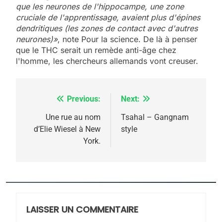
que les neurones de l'hippocampe, une zone
5
cruciale de l'apprentissage, avaient plus d'épines
2025, l’année la plus
dendritiques (les zones de contact avec d'autres
meurtrière selon le
neurones)»
, note Pour la science. De là à penser
que le THC serait un remède anti-âge chez
rapport d’ADL contre
FRANCE
ISRAÉL
l'homme, les chercheurs allemands vont creuser.
l’antisémitisme
6
FIÈRE, DIGNE ET RÉSILIENTE :
Previous:
Next:
Navigation
POURQUOI JE REVENDIQUE
MA JUDAÏTE par Thérèse
de
Une rue au nom
Tsahal – Gangnam
ISRAÉL
JUDAISME
d’Elie Wiesel à New
style
Zrihen-Dvir
l’article
York.
7
CE QUI NOUS MANQUE –
Jacques Hadida
JUDAISME
LAISSER UN COMMENTAIRE
8
Maroc : Les amandes de