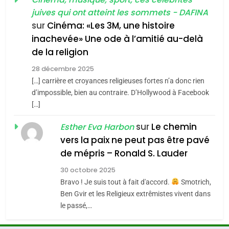
l’antisémitisme
juives qui ont atteint les sommets - DAFINA
chanson de Boy George
6
ISRAÉL
JUDAISME
FIÈRE, DIGNE ET RÉSILIENTE :
sur
Cinéma: «Les 3M, une histoire
inachevée» Une ode à l’amitié au-delà
POURQUOI JE REVENDIQUE
3
de la religion
MA JUDAÏTE par Thérèse
Tout sur la Nostalgie
ISRAÉL
JUDAISME
Zrihen-Dvir
28 décembre 2025
SOUVENIRS
[…] carrière et croyances religieuses fortes n’a donc rien
7
CE QUI NOUS MANQUE –
d’impossible, bien au contraire. D’Hollywood à Facebook
[…]
Jacques Hadida
4
Accords d’Isaac:
sur
Le chemin
JUDAISME
Esther Eva Harbon
l’alliance pourrait
vers la paix ne peut pas être pavé
s’étendre à 13 pays
8
de mépris – Ronald S. Lauder
ISRAÉL
JUDAISME
Maroc : Les amandes de
d’Amérique latine
30 octobre 2025
Tafraout, le miel de Tadla
5
Bravo ! Je suis tout à fait d'accord.
Smotrich,
2025, l’année la plus
Azilal consacrés produits
DAFINA
MAROC
Ben Gvir et les Religieux extrêmistes vivent dans
meurtrière selon le
du terroir
le passé,…
rapport d’ADL contre
1
FRANCE
ISRAÉL
Oeil ravageur – Vanessa De