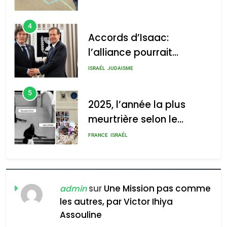
4
Accords d’Isaac:
l’alliance pourrait
s’étendre à 13 pays
ISRAÉL
JUDAISME
d’Amérique latine
5
2025, l’année la plus
meurtrière selon le
rapport d’ADL contre
FRANCE
ISRAÉL
l’antisémitisme
6
FIÈRE, DIGNE ET RÉSILIENTE :
POURQUOI JE REVENDIQUE
sur
Une Mission pas comme
admin
MA JUDAÏTE par Thérèse
les autres, par Victor Ihiya
ISRAÉL
JUDAISME
Assouline
Zrihen-Dvir
7