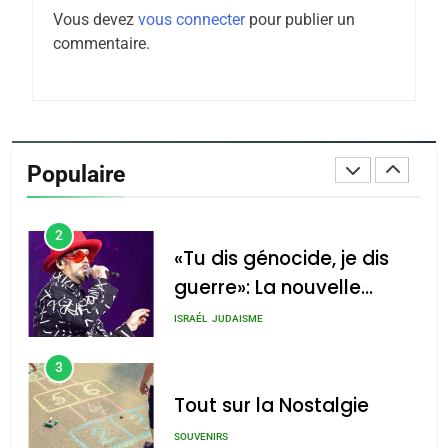
Vous devez
vous connecter
pour publier un
Tafraout, le miel de Tadla
commentaire.
Azilal consacrés produits
DAFINA
MAROC
du terroir
1
Oeil ravageur – Vanessa
De Loya Stauber
Populaire
CINEMA
ISRAÉL
2
«Tu dis génocide, je dis
guerre»: La nouvelle
chanson de Boy George
ISRAÉL
JUDAISME
3
Tout sur la Nostalgie
SOUVENIRS