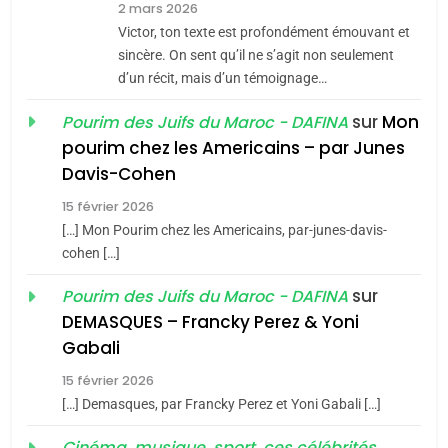
2 mars 2026
CE QUI NOUS MANQUE –
Victor, ton texte est profondément émouvant et
Jacques Hadida
sincère. On sent qu’il ne s’agit non seulement
d’un récit, mais d’un témoignage…
JUDAISME
sur
Mon
Pourim des Juifs du Maroc - DAFINA
8
pourim chez les Americains – par Junes
Maroc : Les amandes de
Davis-Cohen
Tafraout, le miel de Tadla
15 février 2026
Azilal consacrés produits
DAFINA
MAROC
[…] Mon Pourim chez les Americains, par-junes-davis-
du terroir
cohen […]
1
Oeil ravageur – Vanessa
sur
Pourim des Juifs du Maroc - DAFINA
De Loya Stauber
DEMASQUES – Francky Perez & Yoni
5
Gabali
CINEMA
ISRAÉL
2025, l’année la plus
15 février 2026
meurtrière selon le rapport
2
[…] Demasques, par Francky Perez et Yoni Gabali […]
«Tu dis génocide, je dis
d’ADL contre
FRANCE
ISRAÉL
guerre»: La nouvelle
Cinéma, musique, sport, ces célébrités