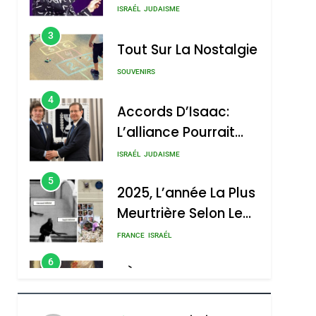
Nouvelle Chanson De
ISRAÉL
JUDAISME
Boy George
3
Tout Sur La Nostalgie
SOUVENIRS
4
Accords D’Isaac:
L’alliance Pourrait
S’étendre À 13 Pays
ISRAÉL
JUDAISME
D’Amérique Latine
5
2025, L’année La Plus
Meurtrière Selon Le
Rapport D’ADL
FRANCE
ISRAÉL
Contre
6
FIÈRE, DIGNE ET
L’antisémitisme
RÉSILIENTE :
POURQUOI JE