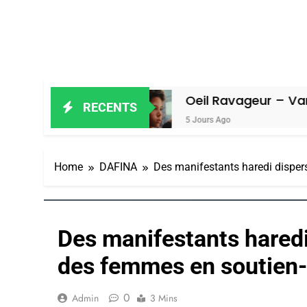
miel
Oeil Ravageur – Vanessa De Lo
RECENTS
5 Jours Ago
Home
DAFINA
Des manifestants haredi disper
Des manifestants haredi
des femmes en soutien
0
Admin
3 Mins