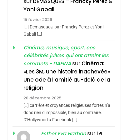
sur
DEMASQUES – Francky Perez &
Nouvelle Chanson De
ISRAÉL
JUDAISME
Yoni Gabali
Boy George
3
15 février 2026
Tout Sur La Nostalgie
[…] Demasques, par Francky Perez et Yoni
SOUVENIRS
Gabali […]
sémitisme
4
Cinéma, musique, sport, ces
Accords D’Isaac:
célébrités juives qui ont atteint les
L’alliance Pourrait
sur
Cinéma:
sommets - DAFINA
S’étendre À 13 Pays
ISRAÉL
JUDAISME
«Les 3M, une histoire inachevée»
D’Amérique Latine
Une ode à l’amitié au-delà de la
5
2025, L’année La Plus
religion
Meurtrière Selon Le
28 décembre 2025
Rapport D’ADL
FRANCE
ISRAÉL
[…] carrière et croyances religieuses fortes n’a
Contre
donc rien d’impossible, bien au contraire.
6
hérèse Zrihen-
FIÈRE, DIGNE ET
D’Hollywood à Facebook […]
L’antisémitisme
RÉSILIENTE :
sur
Le
Esther Eva Harbon
POURQUOI JE