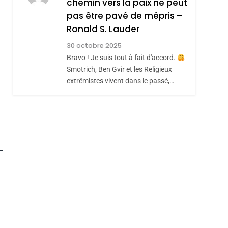
chemin vers la paix ne peut
ISRAÉL
JUDAISME
REVENDIQUE MA
pas être pavé de mépris –
7
CE QUI NOUS
JUDAÏTE Par Thérèse
Ronald S. Lauder
MANQUE – Jacques
Zrihen-Dvir
30 octobre 2025
Hadida
Bravo ! Je suis tout à fait d'accord.
JUDAISME
Smotrich, Ben Gvir et les Religieux
8
extrêmistes vivent dans le passé,…
Maroc : Les Amandes
De Tafraout, Le Miel
De Tadla Azilal
DAFINA
MAROC
Consacrés Produits
Du Terroir