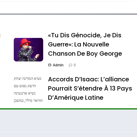
e Tafraout, Le Miel De Tadla Azilal Consacrés P
a
«Tu Dis Génocide, Je Dis
Guerre»: La Nouvelle
Chanson De Boy George
Admin
0
Accords D’Isaac: L’alliance
נשיא המדינה יצחק
הרצוג נפגש עם
Pourrait S’étendre À 13 Pays
נשיא ארגנטינה
ssa De Loya Stauber
D’Amérique Latine
חוויאר מיליי, במשכן
הנשיא בירושלים.
Admin
0
צילום: חיים צח /
לע"מ Photos By
: Haim Zach /