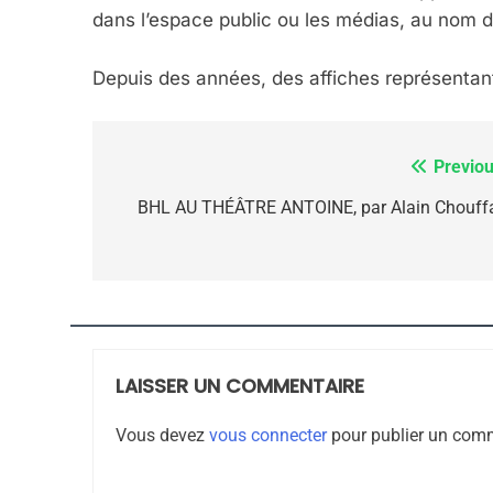
dans l’espace public ou les médias, au nom d
Depuis des années, des affiches représentant
7
Previou
Navigation
de
BHL AU THÉÂTRE ANTOINE, par Alain Chouff
CE QUI NOUS MANQUE
l’article
JUDAISME
LAISSER UN COMMENTAIRE
8
Vous devez
vous connecter
pour publier un comm