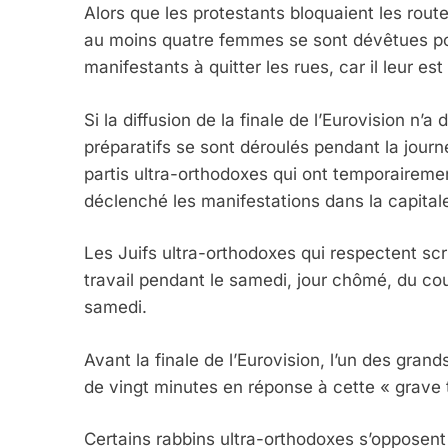
Alors que les protestants bloquaient les routes
5
au moins quatre femmes se sont dévêtues pour
manifestants à quitter les rues, car il leur e
Si la diffusion de la finale de l’Eurovision n’a
2025, L’année La Plus
préparatifs se sont déroulés pendant la journ
FRANCE
ISRAÉL
partis ultra-orthodoxes qui ont temporaireme
déclenché les manifestations dans la capital
Les Juifs ultra-orthodoxes qui respectent scr
travail pendant le samedi, jour chômé, du cou
6
samedi.
Avant la finale de l’Eurovision, l’un des gran
FIÈRE, DIGNE ET RÉSIL
de vingt minutes en réponse à cette « grave 
Dvir
Certains rabbins ultra-orthodoxes s’oppose
ISRAÉL
JUDAISME