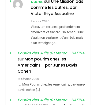
ISRAÉL
JUDAISME
sur
Une Mission pas
admin
REVENDIQUE MA
comme les autres, par
7
CE QUI NOUS
JUDAÏTE Par Thérèse
Victor Ihiya Assouline
MANQUE – Jacques
Zrihen-Dvir
2 mars 2026
Hadida
Victor, ton texte est profondément
JUDAISME
émouvant et sincère. On sent qu’il ne
8
s’agit non seulement d’un récit, mais
Maroc : Les Amandes
d’un témoignage…
De Tafraout, Le Miel
De Tadla Azilal
Pourim des Juifs du Maroc - DAFINA
DAFINA
MAROC
sur
Mon pourim chez les
Consacrés Produits
1
Americains – par Junes Davis-
Oeil Ravageur –
Du Terroir
Cohen
Vanessa De Loya
15 février 2026
Stauber
CINEMA
ISRAÉL
[…] Mon Pourim chez les Americains, par-junes-
2
davis-cohen […]
«Tu Dis Génocide, Je
Pourim des Juifs du Maroc - DAFINA
Dis Guerre»: La