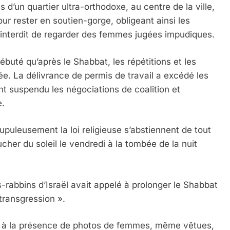
 d’un quartier ultra-orthodoxe, au centre de la ville,
 rester en soutien-gorge, obligeant ainsi les
st interdit de regarder des femmes jugées impudiques.
 débuté qu’après le Shabbat, les répétitions et les
 Meurtrière Selon Le Rapport D’ADL Contre L’anti
ée. La délivrance de permis de travail a excédé les
nt suspendu les négociations de coalition et
e.
upuleusement la loi religieuse s’abstiennent de tout
cher du soleil le vendredi à la tombée de la nuit
ds-rabbins d’Israël avait appelé à prolonger le Shabbat
IENTE : POURQUOI JE REVENDIQUE MA JUDAÏTE Par T
transgression ».
nt à la présence de photos de femmes, même vêtues,