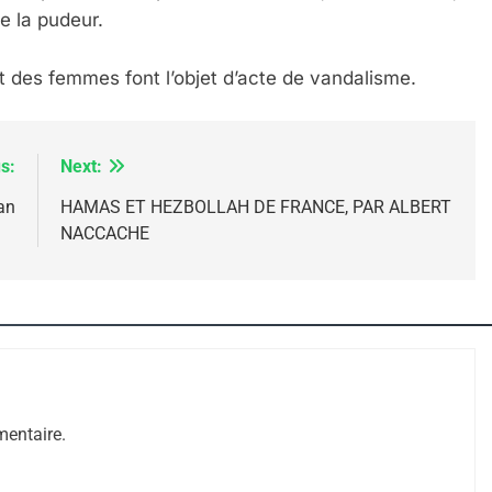
e la pudeur.
 des femmes font l’objet d’acte de vandalisme.
s:
Next:
an
HAMAS ET HEZBOLLAH DE FRANCE, PAR ALBERT
NACCACHE
 – Jacques Hadida
entaire.