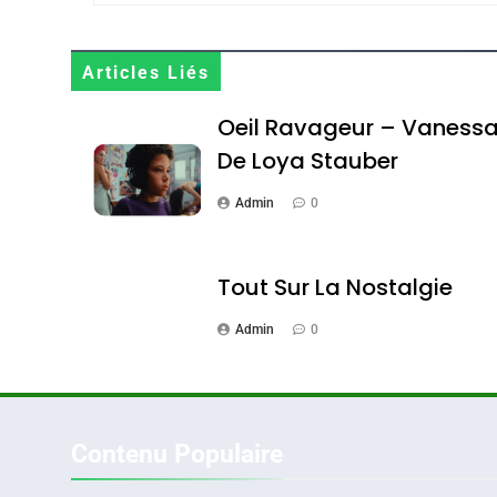
Maroc : Les Amandes D
Terroir
Articles Liés
DAFINA
MAROC
Oeil Ravageur – Vaness
De Loya Stauber
Admin
0
1
Tout Sur La Nostalgie
Admin
0
Oeil Ravageur – Vane
CINEMA
ISRAÉL
Contenu Populaire