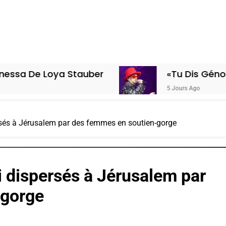
ya Stauber
«Tu Dis Génocide, Je Dis
5 Jours Ago
sés à Jérusalem par des femmes en soutien-gorge
 dispersés à Jérusalem par
-gorge