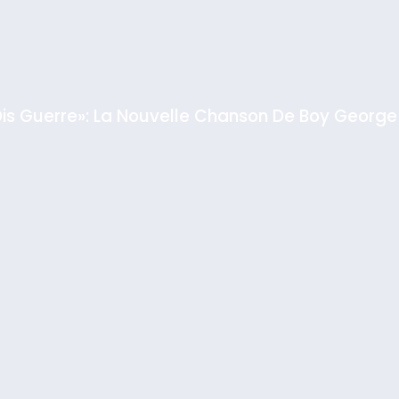
GPO
Dis Guerre»: La Nouvelle Chanson De Boy George
rt