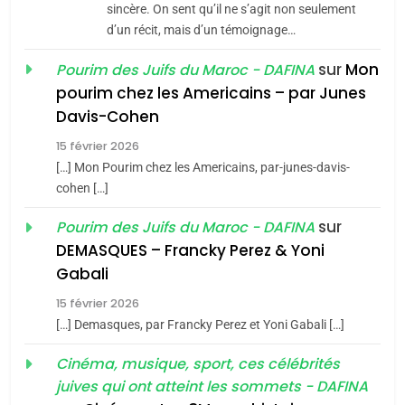
Jacques Hadida
sincère. On sent qu’il ne s’agit non seulement
d’un récit, mais d’un témoignage…
JUDAISME
sur
Mon
Pourim des Juifs du Maroc - DAFINA
8
pourim chez les Americains – par Junes
Maroc : Les amandes de
Davis-Cohen
Tafraout, le miel de Tadla
15 février 2026
Azilal consacrés produits
DAFINA
MAROC
[…] Mon Pourim chez les Americains, par-junes-davis-
du terroir
cohen […]
1
Oeil ravageur – Vanessa
sur
Pourim des Juifs du Maroc - DAFINA
De Loya Stauber
DEMASQUES – Francky Perez & Yoni
5
Gabali
CINEMA
ISRAÉL
2025, l’année la plus
15 février 2026
meurtrière selon le rapport
2
[…] Demasques, par Francky Perez et Yoni Gabali […]
«Tu dis génocide, je dis
d’ADL contre
FRANCE
ISRAÉL
guerre»: La nouvelle
Cinéma, musique, sport, ces célébrités
l’antisémitisme
juives qui ont atteint les sommets - DAFINA
chanson de Boy George
6
ISRAÉL
JUDAISME