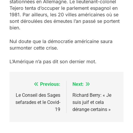
stationnées en Allemagne. Le lieutenant-colonel
Tejero tenta d’occuper le parlement espagnol en
1981. Par ailleurs, les 20 villes américaines où se
sont déroulées des émeutes l’an passé se portent
bien.
Nul doute que la démocratie américaine saura
surmonter cette crise.
L’Amérique n’a pas dit son dernier mot.
Previous:
Next:
Navigation
de
Le Conseil des Sages
Richard Berry: « Je
sefarades et le Covid-
suis juif et cela
l’article
19
dérange certains »
5