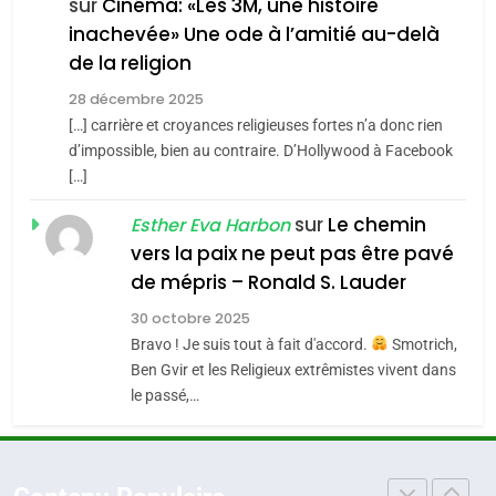
FIÈRE, DIGNE ET RÉSILIENTE :
sur
Cinéma: «Les 3M, une histoire
inachevée» Une ode à l’amitié au-delà
POURQUOI JE REVENDIQUE
3
de la religion
MA JUDAÏTE par Thérèse
Tout sur la Nostalgie
ISRAÉL
JUDAISME
Zrihen-Dvir
28 décembre 2025
SOUVENIRS
[…] carrière et croyances religieuses fortes n’a donc rien
7
CE QUI NOUS MANQUE –
d’impossible, bien au contraire. D’Hollywood à Facebook
[…]
Jacques Hadida
4
Accords d’Isaac:
sur
Le chemin
JUDAISME
Esther Eva Harbon
l’alliance pourrait
vers la paix ne peut pas être pavé
s’étendre à 13 pays
8
de mépris – Ronald S. Lauder
ISRAÉL
JUDAISME
Maroc : Les amandes de
d’Amérique latine
30 octobre 2025
Tafraout, le miel de Tadla
5
Bravo ! Je suis tout à fait d'accord.
Smotrich,
2025, l’année la plus
Azilal consacrés produits
DAFINA
MAROC
Ben Gvir et les Religieux extrêmistes vivent dans
meurtrière selon le
du terroir
le passé,…
rapport d’ADL contre
1
FRANCE
ISRAÉL
Oeil ravageur – Vanessa De
l’antisémitisme
Loya Stauber
6