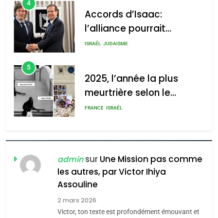
4
Accords d’Isaac:
l’alliance pourrait
2025, l’année la plus
s’étendre à 13 pays
meurtrière selon le rapport
ISRAÉL
JUDAISME
d’Amérique latine
d’ADL contre
5
l’antisémitisme
2025, l’année la plus
meurtrière selon le
admin
0
rapport d’ADL contre
FRANCE
ISRAÉL
l’antisémitisme
6
FIÈRE, DIGNE ET RÉSILIENTE :
POURQUOI JE REVENDIQUE
sur
Une Mission pas comme
admin
MA JUDAÏTE par Thérèse
les autres, par Victor Ihiya
ISRAÉL
JUDAISME
Assouline
Zrihen-Dvir
7
2 mars 2026
CE QUI NOUS MANQUE –
Victor, ton texte est profondément émouvant et