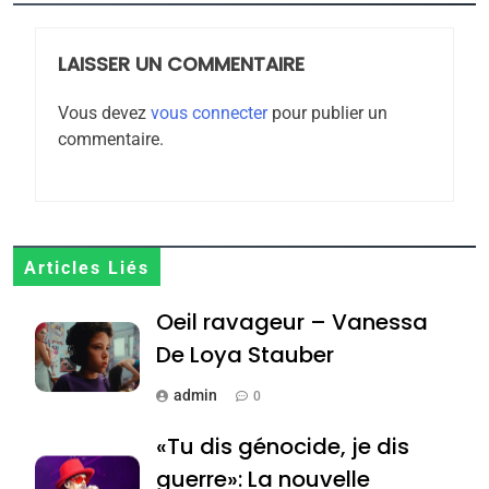
2025, l’année la plus
meurtrière selon le
rapport d’ADL contre
LAISSER UN COMMENTAIRE
FRANCE
ISRAÉL
l’antisémitisme
Vous devez
vous connecter
pour publier un
6
commentaire.
FIÈRE, DIGNE ET RÉSILIENTE :
POURQUOI JE REVENDIQUE
MA JUDAÏTE par Thérèse
ISRAÉL
JUDAISME
Zrihen-Dvir
7
Articles Liés
CE QUI NOUS MANQUE –
Oeil ravageur – Vanessa
Jacques Hadida
De Loya Stauber
JUDAISME
admin
0
8
Maroc : Les amandes de
«Tu dis génocide, je dis
Tafraout, le miel de Tadla
guerre»: La nouvelle