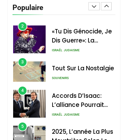
Stauber
Populaire
CINEMA
ISRAÉL
2
«Tu Dis Génocide, Je
Dis Guerre»: La
Nouvelle Chanson De
ISRAÉL
JUDAISME
Boy George
3
Tout Sur La Nostalgie
SOUVENIRS
4
Accords D’Isaac:
L’alliance Pourrait
S’étendre À 13 Pays
ISRAÉL
JUDAISME
D’Amérique Latine
5
2025, L’année La Plus
Meurtrière Selon Le