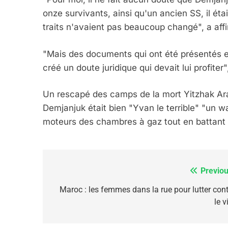
onze survivants, ainsi qu'un ancien SS, il ét
6
traits n'avaient pas beaucoup changé", a affir
"Mais des documents qui ont été présentés en
FIÈRE, DIGNE ET RÉSIL
créé un doute juridique qui devait lui profiter"
Dvir
ISRAÉL
JUDAISME
Un rescapé des camps de la mort Yitzhak Arad
Demjanjuk était bien "Yvan le terrible" "un 
moteurs des chambres à gaz tout en battant cr
7
Previou
Navigation
de
Maroc : les femmes dans la rue pour lutter cont
le v
CE QUI NOUS MANQUE
l’article
JUDAISME