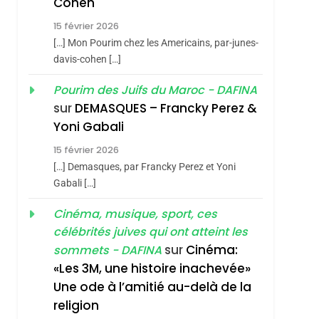
Cohen
Stauber
CINEMA
ISRAÉL
15 février 2026
2
[…] Mon Pourim chez les Americains, par-junes-
«Tu Dis Génocide, Je
davis-cohen […]
Dis Guerre»: La
hérèse Zrihen-
Pourim des Juifs du Maroc - DAFINA
Nouvelle Chanson De
ISRAÉL
JUDAISME
sur
DEMASQUES – Francky Perez &
Boy George
3
Yoni Gabali
Tout Sur La Nostalgie
15 février 2026
SOUVENIRS
[…] Demasques, par Francky Perez et Yoni
Gabali […]
4
Accords D’Isaac:
Cinéma, musique, sport, ces
L’alliance Pourrait
célébrités juives qui ont atteint les
S’étendre À 13 Pays
ISRAÉL
JUDAISME
sur
Cinéma:
sommets - DAFINA
D’Amérique Latine
«Les 3M, une histoire inachevée»
5
2025, L’année La Plus
Une ode à l’amitié au-delà de la
Meurtrière Selon Le
religion