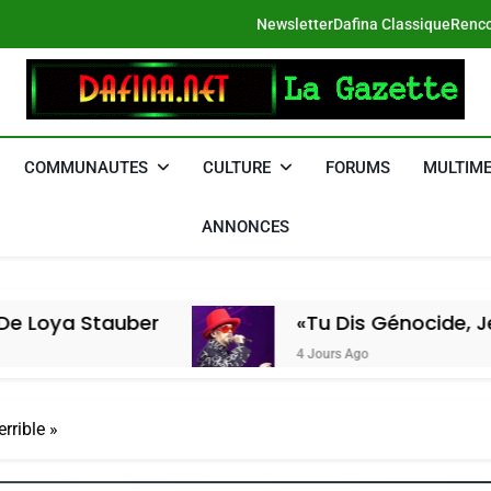
Newsletter
Dafina Classique
Renco
DAFINA
Le Net Des Juifs Du Maroc
COMMUNAUTES
CULTURE
FORUMS
MULTIME
ANNONCES
Stauber
«Tu Dis Génocide, Je Dis Gu
4 Jours Ago
rrible »