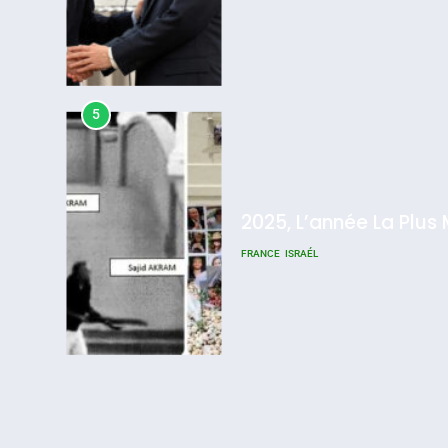
5
2025, L’année La Plus
FRANCE
ISRAÉL
6