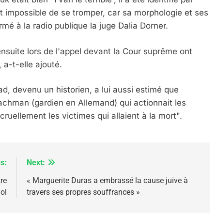
ait impossible de se tromper, car sa morphologie et ses
mé à la radio publique la juge Dalia Dorner.
suite lors de l'appel devant la Cour suprême ont
IENTE : POURQUOI JE REVENDIQUE MA JUDAÏTE Par T
, a-t-elle ajouté.
, devenu un historien, a lui aussi estimé que
wachman (gardien en Allemand) qui actionnait les
uellement les victimes qui allaient à la mort".
s:
Next:
re
« Marguerite Duras a embrassé la cause juive à
iol
travers ses propres souffrances »
 – Jacques Hadida