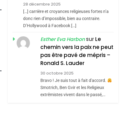
Rapport D’ADL
FRANCE
ISRAÉL
28 décembre 2025
Contre
[…] carrière et croyances religieuses fortes n’a
6
FIÈRE, DIGNE ET
L’antisémitisme
donc rien d’impossible, bien au contraire.
D’Hollywood à Facebook […]
RÉSILIENTE :
POURQUOI JE
sur
Le
Esther Eva Harbon
ISRAÉL
JUDAISME
REVENDIQUE MA
chemin vers la paix ne peut
7
CE QUI NOUS
JUDAÏTE Par Thérèse
pas être pavé de mépris –
Ronald S. Lauder
MANQUE – Jacques
Zrihen-Dvir
roduits Du
Hadida
30 octobre 2025
JUDAISME
Bravo ! Je suis tout à fait d'accord.
8
Smotrich, Ben Gvir et les Religieux
Maroc : Les Amandes
extrêmistes vivent dans le passé,…
De Tafraout, Le Miel
De Tadla Azilal
DAFINA
MAROC
Consacrés Produits
Du Terroir