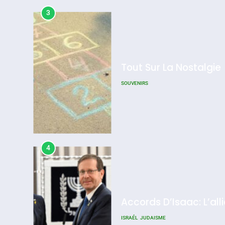
3
Tout Sur La Nostalgie
SOUVENIRS
4
Accords D’Isaac: L’all
ISRAÉL
JUDAISME