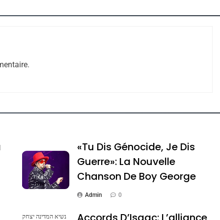
entaire.
e Tafraout, Le Miel De Tadla Azilal Consacrés P
a
«Tu Dis Génocide, Je Dis
Guerre»: La Nouvelle
Chanson De Boy George
Admin
0
Accords D’Isaac: L’alliance
נשיא המדינה יצחק