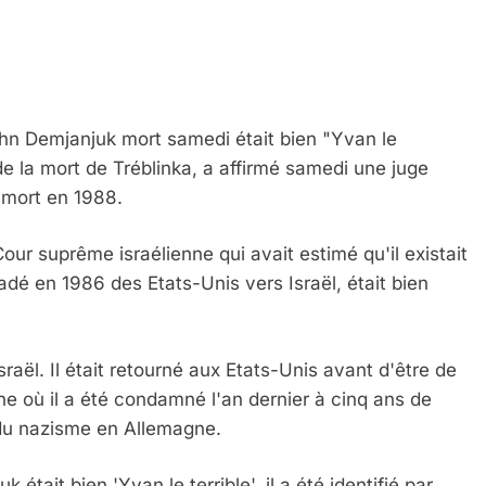
hn Demjanjuk mort samedi était bien "Yvan le
de la mort de Tréblinka, a affirmé samedi une juge
à mort en 1988.
ur suprême israélienne qui avait estimé qu'il existait
adé en 1986 des Etats-Unis vers Israël, était bien
 Meurtrière Selon Le Rapport D’ADL Contre L’anti
raël. Il était retourné aux Etats-Unis avant d'être de
e où il a été condamné l'an dernier à cinq ans de
 du nazisme en Allemagne.
était bien 'Yvan le terrible', il a été identifié par