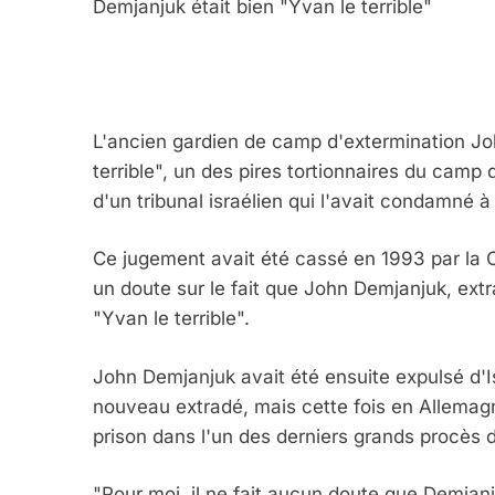
Demjanjuk était bien "Yvan le terrible"
L'ancien gardien de camp d'extermination Jo
terrible", un des pires tortionnaires du camp 
d'un tribunal israélien qui l'avait condamné 
5
Ce jugement avait été cassé en 1993 par la Co
un doute sur le fait que John Demjanjuk, extr
"Yvan le terrible".
2025, L’année La Plus
John Demjanjuk avait été ensuite expulsé d'Is
FRANCE
ISRAÉL
nouveau extradé, mais cette fois en Allemagn
prison dans l'un des derniers grands procès
"Pour moi, il ne fait aucun doute que Demjanjuk 