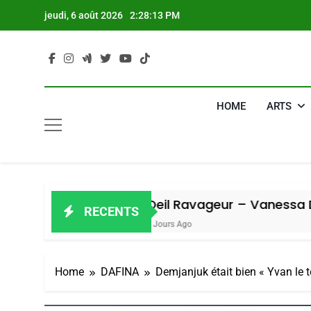
Skip
jeudi, 6 août 2026
2:28:14 PM
to
content
HOME
ARTS
l
Oeil Ravageur – Vanessa De Loya 
RECENTS
4 Jours Ago
Home
DAFINA
Demjanjuk était bien « Yvan le te