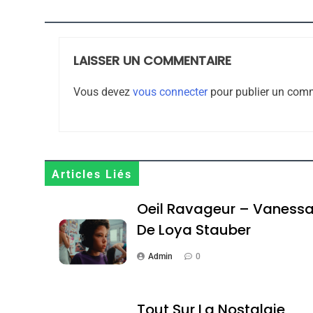
LAISSER UN COMMENTAIRE
8
Vous devez
vous connecter
pour publier un comm
Maroc : Les Amandes D
Terroir
Articles Liés
DAFINA
MAROC
Oeil Ravageur – Vaness
De Loya Stauber
Admin
0
1
Tout Sur La Nostalgie