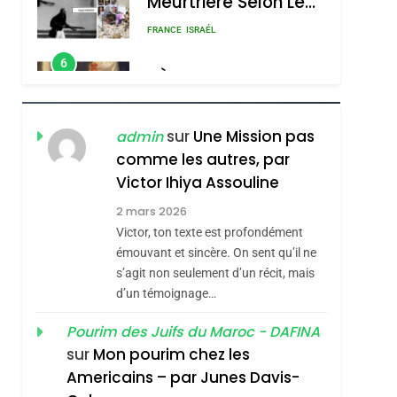
Rapport D’ADL
FRANCE
ISRAÉL
Contre
6
FIÈRE, DIGNE ET
L’antisémitisme
RÉSILIENTE :
POURQUOI JE
ISRAÉL
JUDAISME
REVENDIQUE MA
sur
Une Mission pas
admin
7
CE QUI NOUS
JUDAÏTE Par Thérèse
comme les autres, par
MANQUE – Jacques
Victor Ihiya Assouline
Zrihen-Dvir
Hadida
2 mars 2026
JUDAISME
Victor, ton texte est profondément
8
émouvant et sincère. On sent qu’il ne
Maroc : Les Amandes
s’agit non seulement d’un récit, mais
sémitisme
De Tafraout, Le Miel
d’un témoignage…
De Tadla Azilal
DAFINA
MAROC
Pourim des Juifs du Maroc - DAFINA
Consacrés Produits
1
sur
Mon pourim chez les
Oeil Ravageur –
Du Terroir
Americains – par Junes Davis-
Vanessa De Loya