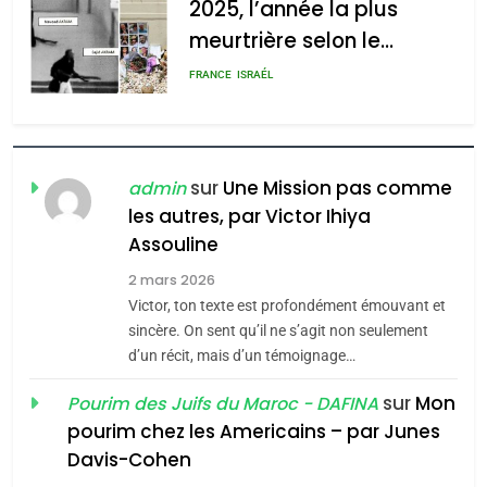
2025, l’année la plus
meurtrière selon le
rapport d’ADL contre
FRANCE
ISRAÉL
l’antisémitisme
6
FIÈRE, DIGNE ET RÉSILIENTE :
POURQUOI JE REVENDIQUE
sur
Une Mission pas comme
admin
MA JUDAÏTE par Thérèse
les autres, par Victor Ihiya
ISRAÉL
JUDAISME
Assouline
Zrihen-Dvir
7
2 mars 2026
CE QUI NOUS MANQUE –
Victor, ton texte est profondément émouvant et
Jacques Hadida
sincère. On sent qu’il ne s’agit non seulement
d’un récit, mais d’un témoignage…
JUDAISME
sur
Mon
Pourim des Juifs du Maroc - DAFINA
8
pourim chez les Americains – par Junes
Maroc : Les amandes de
Davis-Cohen
Tafraout, le miel de Tadla