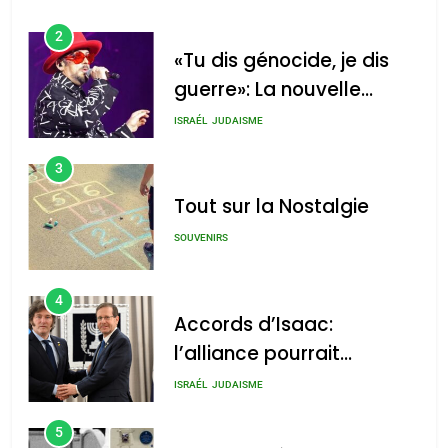
2
«Tu dis génocide, je dis
guerre»: La nouvelle
chanson de Boy George
ISRAÉL
JUDAISME
3
Tout sur la Nostalgie
SOUVENIRS
4
Accords d’Isaac:
l’alliance pourrait
s’étendre à 13 pays
ISRAÉL
JUDAISME
d’Amérique latine
5