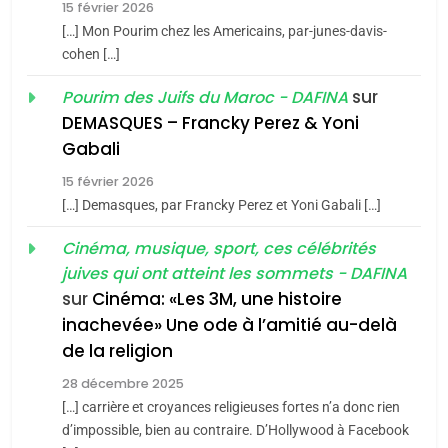
15 février 2026
Azilal consacrés produits
DAFINA
MAROC
[…] Mon Pourim chez les Americains, par-junes-davis-
du terroir
cohen […]
1
Oeil ravageur – Vanessa
sur
Pourim des Juifs du Maroc - DAFINA
De Loya Stauber
DEMASQUES – Francky Perez & Yoni
5
Gabali
CINEMA
ISRAÉL
2025, l’année la plus
15 février 2026
meurtrière selon le rapport
2
[…] Demasques, par Francky Perez et Yoni Gabali […]
«Tu dis génocide, je dis
d’ADL contre
FRANCE
ISRAÉL
guerre»: La nouvelle
Cinéma, musique, sport, ces célébrités
l’antisémitisme
juives qui ont atteint les sommets - DAFINA
chanson de Boy George
6
ISRAÉL
JUDAISME
FIÈRE, DIGNE ET RÉSILIENTE :
sur
Cinéma: «Les 3M, une histoire
inachevée» Une ode à l’amitié au-delà
POURQUOI JE REVENDIQUE
3
de la religion
MA JUDAÏTE par Thérèse
Tout sur la Nostalgie
ISRAÉL
JUDAISME
Zrihen-Dvir
28 décembre 2025
SOUVENIRS
[…] carrière et croyances religieuses fortes n’a donc rien
7
CE QUI NOUS MANQUE –
d’impossible, bien au contraire. D’Hollywood à Facebook