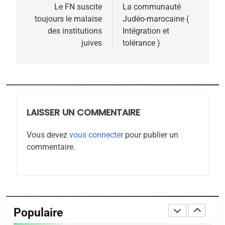
POURQUOI JE REVENDIQUE
de
Le FN suscite
La communauté
MA JUDAÏTE par Thérèse
toujours le malaise
Judéo-marocaine (
ISRAÉL
JUDAISME
l’article
des institutions
Intégration et
Zrihen-Dvir
juives
tolérance )
7
CE QUI NOUS MANQUE –
Jacques Hadida
JUDAISME
LAISSER UN COMMENTAIRE
8
Maroc : Les amandes de
Vous devez
vous connecter
pour publier un
Tafraout, le miel de Tadla
commentaire.
Azilal consacrés produits
DAFINA
MAROC
du terroir
1
Oeil ravageur – Vanessa
De Loya Stauber
Populaire
CINEMA
ISRAÉL