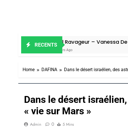
Oeil Ravageur – Vanessa De Loya Stauber
RECENTS
7 Jours Ago
Home
DAFINA
Dans le désert israélien, des as
Dans le désert israélien
« vie sur Mars »
0
Admin
5 Mins