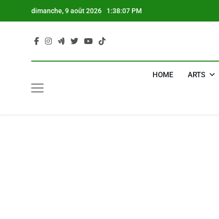
Skip
dimanche, 9 août 2026
1:38:08 PM
to
content
HOME
ARTS