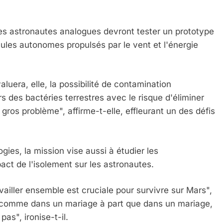
les astronautes analogues devront tester un prototype
ules autonomes propulsés par le vent et l'énergie
IENTE : POURQUOI JE REVENDIQUE MA JUDAÏTE Par T
luera, elle, la possibilité de contamination
s des bactéries terrestres avec le risque d'éliminer
 gros problème", affirme-t-elle, effleurant un des défis
ies, la mission vise aussi à étudier les
t de l'isolement sur les astronautes.
ailler ensemble est cruciale pour survivre sur Mars",
 – Jacques Hadida
t comme dans un mariage à part que dans un mariage,
as", ironise-t-il.