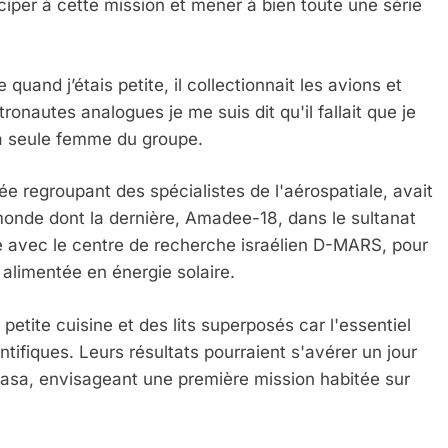
ciper à cette mission et mener à bien toute une série
nd j’étais petite, il collectionnait les avions et
ronautes analogues je me suis dit qu'il fallait que je
la seule femme du groupe.
ée regroupant des spécialistes de l'aérospatiale, avait
 monde dont la dernière, Amadee-18, dans le sultanat
allié avec le centre de recherche israélien D-MARS, pour
alimentée en énergie solaire.
 Meurtrière Selon Le Rapport D’ADL Contre L’anti
e petite cuisine et des lits superposés car l'essentiel
tifiques. Leurs résultats pourraient s'avérer un jour
 Nasa, envisageant une première mission habitée sur