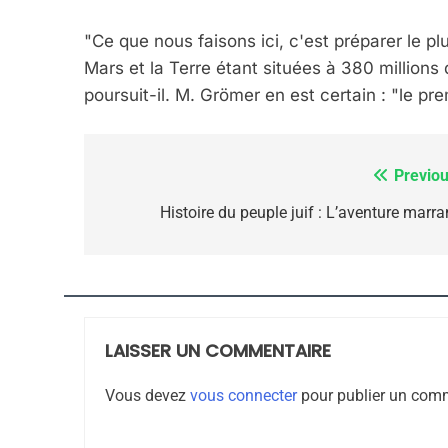
"Ce que nous faisons ici, c'est préparer le pl
Mars et la Terre étant situées à 380 millions 
poursuit-il. M. Grömer en est certain : "le 
8
Previou
Navigation
Maroc : Les Amandes D
de
Histoire du peuple juif : L’aventure marra
Terroir
l’article
DAFINA
MAROC
LAISSER UN COMMENTAIRE
1
Vous devez
vous connecter
pour publier un comm