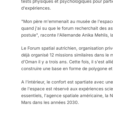
tests physiques et psychologiques pour parti
d'expériences.
"Mon père m'emmenait au musée de l'espace qua
quand j'ai su que le forum recherchait des ast
postule", raconte l'Allemande Anika Mehlis, 
Le Forum spatial autrichien, organisation priv
5
déjà organisé 12 missions similaires dans le
d'Oman il y a trois ans. Cette fois, il s'est 
construire une base en forme de polygone et 
2025, L’année La Plus
A l'intérieur, le confort est spartiate avec un
FRANCE
ISRAÉL
de l'espace est réservé aux expériences scien
essentiels, l'agence spatiale américaine, la
Mars dans les années 2030.