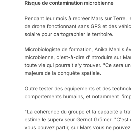
Risque de contamination microbienne
6
Pendant leur mois à recréer Mars sur Terre, 
de drone fonctionnant sans GPS et des véhic
FIÈRE, DIGNE ET RÉSIL
solaire pour cartographier le territoire.
Dvir
Microbiologiste de formation, Anika Mehlis éva
ISRAÉL
JUDAISME
microbienne, c'est-à-dire d'introduire sur Mar
toute vie qui pourrait s'y trouver. "Ce sera un
majeurs de la conquête spatiale.
7
Outre tester des équipements et des technolog
comportements humains, et notamment l'impac
"La cohérence du groupe et la capacité à trav
CE QUI NOUS MANQUE
estime le superviseur Gernot Grömer. "C'es
JUDAISME
vous pouvez partir, sur Mars vous ne pouvez p