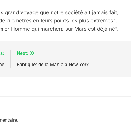
us grand voyage que notre société ait jamais fait,
de kilomètres en leurs points les plus extrêmes",
premier Homme qui marchera sur Mars est déjà né".
s:
Next:
e Tafraout, Le Miel De Tadla Azilal Consacrés P
ne
Fabriquer de la Mahia a New York
entaire.