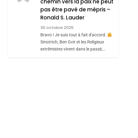
chemin vers la paix ne peut
JUDAISME
pas être pavé de mépris –
8
Maroc : Les Amandes
Ronald S. Lauder
De Tafraout, Le Miel
30 octobre 2025
De Tadla Azilal
Bravo ! Je suis tout à fait d'accord.
DAFINA
MAROC
Smotrich, Ben Gvir et les Religieux
Consacrés Produits
extrêmistes vivent dans le passé,…
Du Terroir
sémitisme