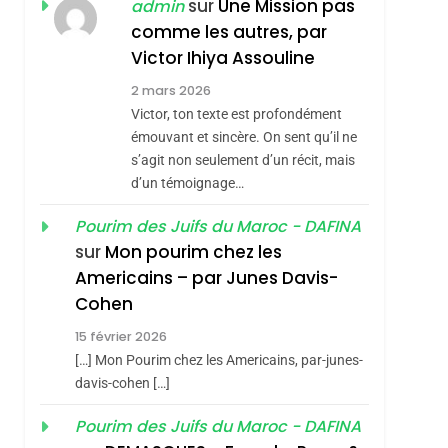
JUDAISME
sur
Une Mission pas
admin
comme les autres, par
8
Maroc : Les Amandes
Victor Ihiya Assouline
De Tafraout, Le Miel
2 mars 2026
De Tadla Azilal
Victor, ton texte est profondément
DAFINA
MAROC
Consacrés Produits
émouvant et sincère. On sent qu’il ne
1
s’agit non seulement d’un récit, mais
Oeil Ravageur –
Du Terroir
d’un témoignage…
Vanessa De Loya
Stauber
Pourim des Juifs du Maroc - DAFINA
CINEMA
ISRAÉL
sur
Mon pourim chez les
2
Americains – par Junes Davis-
«Tu Dis Génocide, Je
Cohen
Dis Guerre»: La
15 février 2026
Nouvelle Chanson De
ISRAÉL
JUDAISME
[…] Mon Pourim chez les Americains, par-junes-
Boy George
3
davis-cohen […]
Tout Sur La Nostalgie
Pourim des Juifs du Maroc - DAFINA
SOUVENIRS