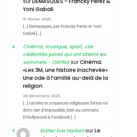
sur
DEMASQUES – Francky Perez &
4
Yoni Gabali
Accords D’Isaac:
15 février 2026
L’alliance Pourrait
[…] Demasques, par Francky Perez et Yoni
S’étendre À 13 Pays
ISRAÉL
JUDAISME
Gabali […]
D’Amérique Latine
5
Cinéma, musique, sport, ces
2025, L’année La Plus
célébrités juives qui ont atteint les
Meurtrière Selon Le
sur
Cinéma:
sommets - DAFINA
Rapport D’ADL
FRANCE
ISRAÉL
«Les 3M, une histoire inachevée»
Contre
Une ode à l’amitié au-delà de la
6
FIÈRE, DIGNE ET
L’antisémitisme
religion
RÉSILIENTE :
28 décembre 2025
POURQUOI JE
ISRAÉL
JUDAISME
[…] carrière et croyances religieuses fortes n’a
REVENDIQUE MA
donc rien d’impossible, bien au contraire.
7
CE QUI NOUS
D’Hollywood à Facebook […]
JUDAÏTE Par Thérèse
MANQUE – Jacques
Zrihen-Dvir
sur
Le
Esther Eva Harbon
Hadida