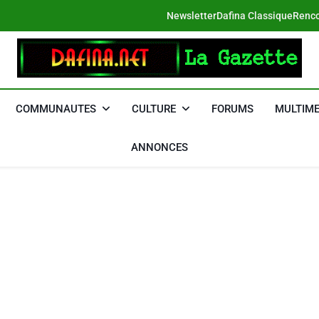
Newsletter
Dafina Classique
Renco
DAFINA
Le Net Des Juifs Du Maroc
COMMUNAUTES
CULTURE
FORUMS
MULTIME
ANNONCES