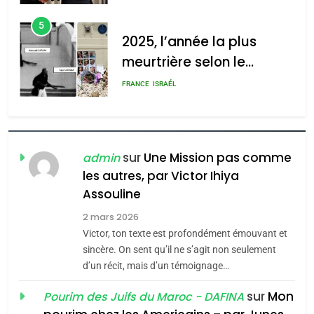
d’Amérique latine
d’ADL contre
5
l’antisémitisme
2025, l’année la plus
meurtrière selon le
admin
0
rapport d’ADL contre
FRANCE
ISRAÉL
l’antisémitisme
6
FIÈRE, DIGNE ET RÉSILIENTE :
POURQUOI JE REVENDIQUE
sur
Une Mission pas comme
admin
MA JUDAÏTE par Thérèse
les autres, par Victor Ihiya
ISRAÉL
JUDAISME
Assouline
Zrihen-Dvir
7
2 mars 2026
CE QUI NOUS MANQUE –
Victor, ton texte est profondément émouvant et
Jacques Hadida
sincère. On sent qu’il ne s’agit non seulement
d’un récit, mais d’un témoignage…
JUDAISME
sur
Mon
Pourim des Juifs du Maroc - DAFINA
8