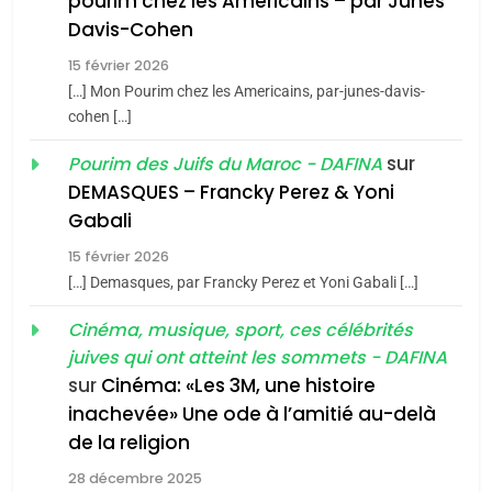
pourim chez les Americains – par Junes
Maroc : Les amandes de
Davis-Cohen
Tafraout, le miel de Tadla
15 février 2026
Azilal consacrés produits
DAFINA
MAROC
[…] Mon Pourim chez les Americains, par-junes-davis-
du terroir
cohen […]
1
Oeil ravageur – Vanessa
sur
Pourim des Juifs du Maroc - DAFINA
De Loya Stauber
DEMASQUES – Francky Perez & Yoni
5
Gabali
CINEMA
ISRAÉL
2025, l’année la plus
15 février 2026
meurtrière selon le rapport
2
[…] Demasques, par Francky Perez et Yoni Gabali […]
«Tu dis génocide, je dis
d’ADL contre
FRANCE
ISRAÉL
guerre»: La nouvelle
Cinéma, musique, sport, ces célébrités
l’antisémitisme
juives qui ont atteint les sommets - DAFINA
chanson de Boy George
6
ISRAÉL
JUDAISME
FIÈRE, DIGNE ET RÉSILIENTE :
sur
Cinéma: «Les 3M, une histoire
inachevée» Une ode à l’amitié au-delà
POURQUOI JE REVENDIQUE
3
de la religion
MA JUDAÏTE par Thérèse
Tout sur la Nostalgie
ISRAÉL
JUDAISME
Zrihen-Dvir
28 décembre 2025