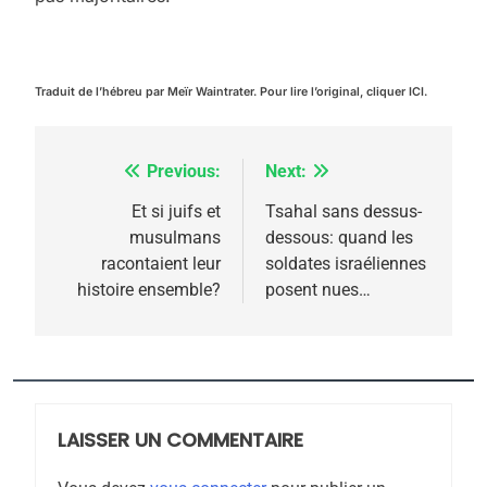
Traduit de l’hébreu par Meïr Waintrater. Pour lire l’original, cliquer ICI.
Previous:
Next:
Navigation
de
Et si juifs et
Tsahal sans dessus-
musulmans
dessous: quand les
l’article
racontaient leur
soldates israéliennes
histoire ensemble?
posent nues…
5
2025, l’année la plus
meurtrière selon le
rapport d’ADL contre
LAISSER UN COMMENTAIRE
FRANCE
ISRAÉL
l’antisémitisme