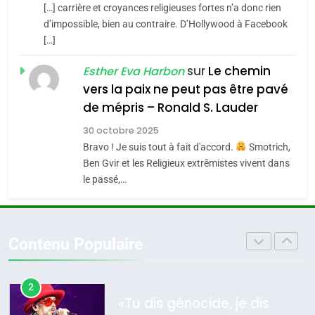
SOUVENIRS
[…] carrière et croyances religieuses fortes n’a donc rien
7
CE QUI NOUS MANQUE –
d’impossible, bien au contraire. D’Hollywood à Facebook
[…]
Jacques Hadida
4
Accords d’Isaac:
sur
Le chemin
JUDAISME
Esther Eva Harbon
l’alliance pourrait
vers la paix ne peut pas être pavé
s’étendre à 13 pays
8
de mépris – Ronald S. Lauder
ISRAÉL
JUDAISME
Maroc : Les amandes de
d’Amérique latine
30 octobre 2025
Tafraout, le miel de Tadla
5
Bravo ! Je suis tout à fait d'accord.
Smotrich,
2025, l’année la plus
Azilal consacrés produits
DAFINA
MAROC
Ben Gvir et les Religieux extrêmistes vivent dans
meurtrière selon le
du terroir
le passé,…
rapport d’ADL contre
1
FRANCE
ISRAÉL
Oeil ravageur – Vanessa De
l’antisémitisme
Loya Stauber
6
Contenu Populaire
FIÈRE, DIGNE ET RÉSILIENTE :
CINEMA
ISRAÉL
POURQUOI JE REVENDIQUE
MA JUDAÏTE par Thérèse
2
ISRAÉL
JUDAISME
«Tu dis génocide, je dis
Zrihen-Dvir