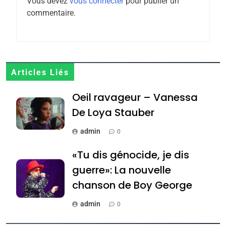
Vous devez
vous connecter
pour publier un
6
commentaire.
FIÈRE, DIGNE ET RÉSILIENTE :
POURQUOI JE REVENDIQUE
MA JUDAÏTE par Thérèse
ISRAÉL
JUDAISME
Zrihen-Dvir
7
Articles Liés
CE QUI NOUS MANQUE –
Oeil ravageur – Vanessa
Jacques Hadida
De Loya Stauber
JUDAISME
admin
0
8
Maroc : Les amandes de
«Tu dis génocide, je dis
Tafraout, le miel de Tadla
guerre»: La nouvelle
Azilal consacrés produits
DAFINA
MAROC
chanson de Boy George
du terroir
1
admin
0
Oeil ravageur – Vanessa