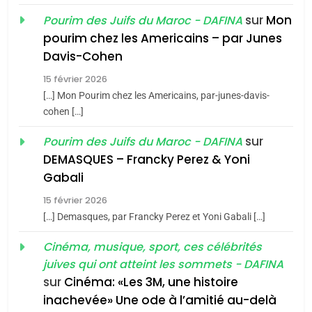
sur
Mon
Pourim des Juifs du Maroc - DAFINA
8
pourim chez les Americains – par Junes
Maroc : Les amandes de
Davis-Cohen
Tafraout, le miel de Tadla
15 février 2026
Azilal consacrés produits
DAFINA
MAROC
[…] Mon Pourim chez les Americains, par-junes-davis-
du terroir
cohen […]
1
Oeil ravageur – Vanessa
sur
Pourim des Juifs du Maroc - DAFINA
De Loya Stauber
DEMASQUES – Francky Perez & Yoni
5
Gabali
CINEMA
ISRAÉL
2025, l’année la plus
15 février 2026
meurtrière selon le rapport
2
[…] Demasques, par Francky Perez et Yoni Gabali […]
«Tu dis génocide, je dis
d’ADL contre
FRANCE
ISRAÉL
guerre»: La nouvelle
Cinéma, musique, sport, ces célébrités
l’antisémitisme
juives qui ont atteint les sommets - DAFINA
chanson de Boy George
6
ISRAÉL
JUDAISME
FIÈRE, DIGNE ET RÉSILIENTE :
sur
Cinéma: «Les 3M, une histoire
inachevée» Une ode à l’amitié au-delà
POURQUOI JE REVENDIQUE
3