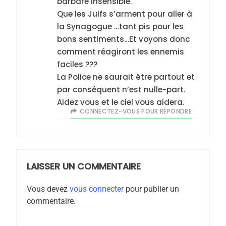
barbare insensible.
rapport d’ADL contre
FRANCE
ISRAÉL
Que les Juifs s’arment pour aller à
l’antisémitisme
la Synagogue …tant pis pour les
6
bons sentiments…Et voyons donc
FIÈRE, DIGNE ET RÉSILIENTE :
comment réagiront les ennemis
POURQUOI JE REVENDIQUE
faciles ???
MA JUDAÏTE par Thérèse
ISRAÉL
JUDAISME
La Police ne saurait être partout et
Zrihen-Dvir
par conséquent n’est nulle-part.
7
Aidez vous et le ciel vous aidera.
CE QUI NOUS MANQUE –
CONNECTEZ-VOUS POUR RÉPONDRE
Jacques Hadida
JUDAISME
LAISSER UN COMMENTAIRE
8
Maroc : Les amandes de
Vous devez
vous connecter
pour publier un
Tafraout, le miel de Tadla
commentaire.
Azilal consacrés produits
DAFINA
MAROC
du terroir