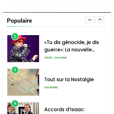
1
Oeil ravageur – Vanessa
De Loya Stauber
Populaire
CINEMA
ISRAÉL
2
«Tu dis génocide, je dis
guerre»: La nouvelle
chanson de Boy George
ISRAÉL
JUDAISME
3
Tout sur la Nostalgie
SOUVENIRS
4
Accords d’Isaac: