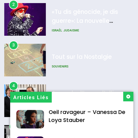
MA JUDAÏTE par Thérèse
2
ISRAÉL
JUDAISME
«Tu dis génocide, je dis
Zrihen-Dvir
guerre»: La nouvelle
7
CE QUI NOUS MANQUE –
chanson de Boy George
ISRAÉL
JUDAISME
Jacques Hadida
3
JUDAISME
Tout sur la Nostalgie
8
Maroc : Les amandes de
SOUVENIRS
Tafraout, le miel de Tadla
Azilal consacrés produits
4
DAFINA
MAROC
Accords d’Isaac: l’alliance
du terroir
Articles Liés
pourrait s’étendre à 13 pays
d’Amérique latine
Oeil ravageur – Vanessa De
ISRAÉL
JUDAISME
Loya Stauber
5
2025, l’année la plus