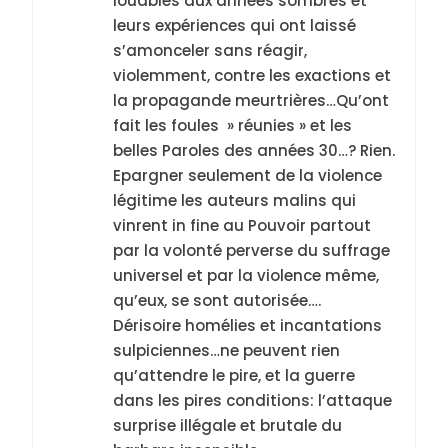
louables aux années sombres et
leurs expériences qui ont laissé
s’amonceler sans réagir,
violemment, contre les exactions et
la propagande meurtrières…Qu’ont
fait les foules » réunies » et les
belles Paroles des années 30…? Rien.
Epargner seulement de la violence
légitime les auteurs malins qui
vinrent in fine au Pouvoir partout
par la volonté perverse du suffrage
universel et par la violence même,
qu’eux, se sont autorisée….
Dérisoire homélies et incantations
sulpiciennes…ne peuvent rien
qu’attendre le pire, et la guerre
5
2025, l’année la plus
dans les pires conditions: l’attaque
surprise illégale et brutale du
meurtrière selon le