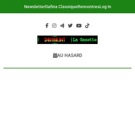
Skip
Newsletter
Dafina Classique
Rencontres
Log In
to
content
DAFINA
Le Net Des Juifs Du Maroc
AU HASARD