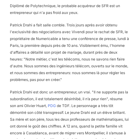
Diplômé de Polytechnique, le probable acquéreur de SFR est un
entrepreneur qui n'a pas froid aux yeux.
Patrick Drahi a fait salle comble. Trois jours après avoir obtenu
l'exclusivité des négociations avec Vivendi pour le rachat de SFR, le
propriétaire de Numericable a tenu une conférence de presse, lundi à
Paris, la première depuis près de 10 ans. Visiblement ému, l'homme
d'affaires a détaillé son projet de mariage, durant près de deux
heures: "Notre métier, c'est les télécoms, nous ne savons rien faire
d'autre. Nous sommes des ingénieurs télécom, ouverts sur le monde,
et nous sommes des entrepreneurs: nous sommes là pour régler les
problèmes, pas pour en créer."
Patrick Drahi est donc un entrepreneur, un vrai. "Il ne supporte pas la
subordination, il est totalement désinhibé, il n’a peur rien", résume
son ami Olivier Huart,
PDG
de TDF. Le personnage a très tôt
démontré son côté transgressif. Le jeune Drahi est un élève brillant.
Sa mère et son père, tous les deux professeurs de mathématiques, lui
ont donné le goût des chiffres. A 12 ans, quand la petite famille vit
encore à Casablanca, avant de migrer vers Montpellier, il s’amuse à