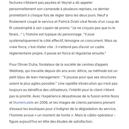
factures n’étaient pas payées et Veyrat a dû appeler
personnellement son camarade à plusieurs reprises, ce dernier
promettant à chaque fois de régler dans les deux jours. Neuf a
finalement coupé le service et Patrick Drahi s’est fendu d’un coup de
fil catastrophé à son copain de promo: "Je ne croyais pas que tu le
ferais…" L’histoire est typique du personnage. "Il joue
systématiquement le côté affectif, témoigne un concurrent. Mais sa
vraie force, c’est d’aller vite : il n’attend pas d’avoir un cadre
réglementaire propre, il passe en force et régularise ensuite."
Pour Olivier Duha, fondateur de la société de centres d’appels
Webhelp, qui travaille depuis dix ans avec Altice, sa méthode est un
petit bijou de lean management : "Il pousse pour que ses structures
soient le plus agiles possible." Une rapidité d’exécution qui n’est pas
toujours au bénéfice des utilisateurs, l’intérêt pour le client n’étant
pas la priorité. Avec l’expérience désastreuse de la fusion entre Noos
et
Numericable
en 2006, et les images de clients parisiens prenant
d’assaut les boutiques pour s’indigner de la dégradation du service,
l’homme avoue « un moment de honte ». Mais le câblo-opérateur -
figure aujourd’hui en tête des études de satisfaction.