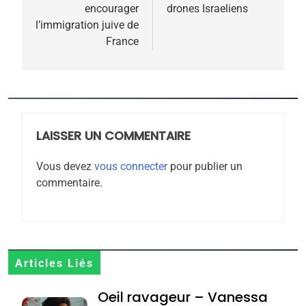
encourager
drones Israeliens
l’article
l’immigration juive de
5
France
2025, l’année la plus
meurtrière selon le
rapport d’ADL contre
FRANCE
ISRAÉL
l’antisémitisme
6
LAISSER UN COMMENTAIRE
FIÈRE, DIGNE ET RÉSILIENTE :
POURQUOI JE REVENDIQUE
Vous devez
vous connecter
pour publier un
MA JUDAÏTE par Thérèse
commentaire.
ISRAÉL
JUDAISME
Zrihen-Dvir
7
CE QUI NOUS MANQUE –
Jacques Hadida
Articles Liés
JUDAISME
Oeil ravageur – Vanessa
8