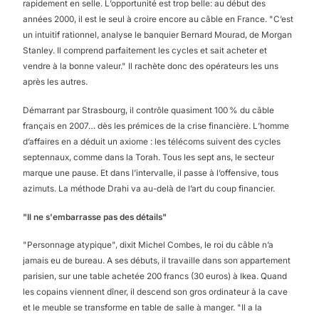
rapidement en selle. L’opportunité est trop belle: au début des
années 2000, il est le seul à croire encore au câble en France. "C’est
un intuitif rationnel, analyse le banquier Bernard Mourad, de Morgan
Stanley. Il comprend parfaitement les cycles et sait acheter et
vendre à la bonne valeur." Il rachète donc des opérateurs les uns
après les autres.
Démarrant par Strasbourg, il contrôle quasiment 100 % du câble
français en 2007… dès les prémices de la crise financière. L’homme
d’affaires en a déduit un axiome : les télécoms suivent des cycles
septennaux, comme dans la Torah. Tous les sept ans, le secteur
marque une pause. Et dans l’intervalle, il passe à l’offensive, tous
azimuts. La méthode Drahi va au-delà de l’art du coup financier.
"Il ne s'embarrasse pas des détails"
"Personnage atypique", dixit Michel Combes, le roi du câble n’a
jamais eu de bureau. A ses débuts, il travaille dans son appartement
parisien, sur une table achetée 200 francs (30 euros) à Ikea. Quand
les copains viennent dîner, il descend son gros ordinateur à la cave
et le meuble se transforme en table de salle à manger. "Il a la