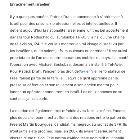
Enracinement israélien
Il y a quelques années, Patrick Drahi a commencé à s’intéresser à
Israël pour des raisons « professionnelles et intellectuelles ». Il
détient aujourd’hui la nationalité israélienne, un très bel appartement
dans la tour Rothschild qui surplombe Tel-Aviv, ainsi qu’une chaîne
de télévision, i24: "Je voulais montrer le vrai visage d’Israël vu par
les Israéliens, qu’ils soient juifs, musulmans ou chrétiens."Il est aussi
propriétaire de l’un des quatre opérateurs mobiles du pays. Il a monté
l’opération avec Michaël Boukobza, désormais installé à Tel-Aviv.
Pour Patrick Drahi, l’ancien bras droit de
Xavier Niel
, le fondateur de
Free, faisait partie de la famille, jusqu’à ce qu’il apprenne par la
presse sa défection et son ralliement à son ancien mentor pour
lancer un opérateur concurrent en Israël. Les deux hommes ne se
sont plus jamais parlé.
La relation est également très refroidie avec Niel lui-même. Encore
plus depuis le récent réchauffement des relations entre le patron de
Free et Martin Bouygues, candidat malheureux au rachat de SFR. Ils
n’ont jamais été proches, mais, en 2007, ils avaient sérieusement
discuté d’une fusion. Et le patron d’Altice reste admiratif du chemin