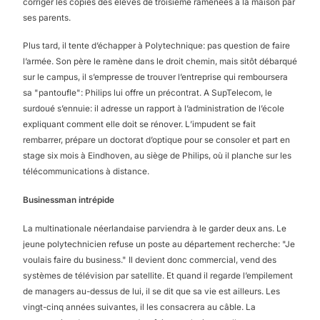
corriger les copies des élèves de troisième ramenées à la maison par
ses parents.
Plus tard, il tente d’échapper à Polytechnique: pas question de faire
l’armée. Son père le ramène dans le droit chemin, mais sitôt débarqué
sur le campus, il s’empresse de trouver l’entreprise qui remboursera
sa "pantoufle": Philips lui offre un précontrat. A SupTelecom, le
surdoué s’ennuie: il adresse un rapport à l’administration de l’école
expliquant comment elle doit se rénover. L’impudent se fait
rembarrer, prépare un doctorat d’optique pour se consoler et part en
stage six mois à Eindhoven, au siège de Philips, où il planche sur les
télécommunications à distance.
Businessman intrépide
La multinationale néerlandaise parviendra à le garder deux ans. Le
jeune polytechnicien refuse un poste au département recherche: "Je
voulais faire du business." Il devient donc commercial, vend des
systèmes de télévision par satellite. Et quand il regarde l’empilement
de managers au-dessus de lui, il se dit que sa vie est ailleurs. Les
vingt-cinq années suivantes, il les consacrera au câble. La