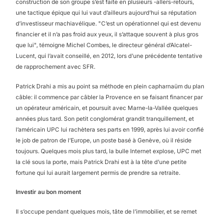
construction de son groupe s’est faite en plusieurs -allers-retours,
une tactique épique qui lui vaut d’ailleurs aujourd’hui sa réputation
d’investisseur machiavélique. "C’est un opérationnel qui est devenu
financier et il n’a pas froid aux yeux, il s’attaque souvent à plus gros
que lui", témoigne Michel Combes, le directeur général d’Alcatel-
Lucent, qui l’avait conseillé, en 2012, lors d’une précédente tentative
de rapprochement avec SFR.
Patrick Drahi a mis au point sa méthode en plein capharnaüm du plan
câble: il commence par câbler la Provence en se faisant financer par
un opérateur américain, et poursuit avec Marne-la-Vallée quelques
années plus tard. Son petit conglomérat grandit tranquillement, et
l’américain UPC lui rachètera ses parts en 1999, après lui avoir confié
le job de patron de l’Europe, un poste basé à Genève, où il réside
toujours. Quelques mois plus tard, la bulle Internet explose, UPC met
la clé sous la porte, mais Patrick Drahi est à la tête d’une petite
fortune qui lui aurait largement permis de prendre sa retraite.
Investir au bon moment
Il s’occupe pendant quelques mois, tâte de l’immobilier, et se remet