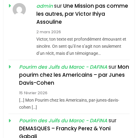
Zrihen-Dvir
sur
Une Mission pas comme
admin
7
les autres, par Victor Ihiya
CE QUI NOUS MANQUE –
Assouline
Jacques Hadida
2 mars 2026
JUDAISME
Victor, ton texte est profondément émouvant et
sincère. On sent qu’il ne s’agit non seulement
8
d’un récit, mais d’un témoignage…
Maroc : Les amandes de
Tafraout, le miel de Tadla
sur
Mon
Pourim des Juifs du Maroc - DAFINA
Azilal consacrés produits
pourim chez les Americains – par Junes
DAFINA
MAROC
du terroir
Davis-Cohen
1
15 février 2026
Oeil ravageur – Vanessa
[…] Mon Pourim chez les Americains, par-junes-davis-
De Loya Stauber
cohen […]
CINEMA
ISRAÉL
sur
Pourim des Juifs du Maroc - DAFINA
DEMASQUES – Francky Perez & Yoni
2
5
Gabali
«Tu dis génocide, je dis