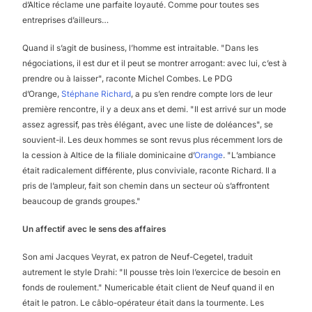
d’Altice réclame une parfaite loyauté. Comme pour toutes ses
entreprises d’ailleurs…
Quand il s’agit de business, l’homme est intraitable. "Dans les
négociations, il est dur et il peut se montrer arrogant: avec lui, c’est à
prendre ou à laisser", raconte Michel Combes. Le PDG
d’Orange,
Stéphane Richard
, a pu s’en rendre compte lors de leur
première rencontre, il y a deux ans et demi. "Il est arrivé sur un mode
assez agressif, pas très élégant, avec une liste de doléances", se
souvient-il. Les deux hommes se sont revus plus récemment lors de
la cession à Altice de la filiale dominicaine d’
Orange
. "L’ambiance
était radicalement différente, plus conviviale, raconte Richard. Il a
pris de l’ampleur, fait son chemin dans un secteur où s’affrontent
beaucoup de grands groupes."
Un affectif avec le sens des affaires
Son ami Jacques Veyrat, ex patron de Neuf-Cegetel, traduit
autrement le style Drahi: "Il pousse très loin l’exercice de besoin en
fonds de roulement." Numericable était client de Neuf quand il en
était le patron. Le câblo-opérateur était dans la tourmente. Les