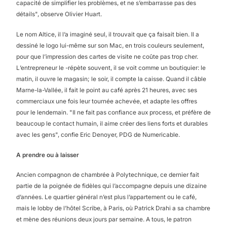
capacité de simplifier les problèmes, et ne s’embarrasse pas des
détails", observe Olivier Huart.
Le nom Altice, il l’a imaginé seul, il trouvait que ça faisait bien. Il a
dessiné le logo lui-même sur son Mac, en trois couleurs seulement,
pour que l’impression des cartes de visite ne coûte pas trop cher.
L’entrepreneur le -répète souvent, il se voit comme un boutiquier: le
matin, il ouvre le magasin; le soir, il compte la caisse. Quand il câble
Marne-la-Vallée, il fait le point au café après 21 heures, avec ses
commerciaux une fois leur tournée achevée, et adapte les offres
pour le lendemain. "Il ne fait pas confiance aux process, et préfère de
beaucoup le contact humain, il aime créer des liens forts et durables
avec les gens", confie Eric Denoyer, PDG de Numericable.
A prendre ou à laisser
Ancien compagnon de chambrée à Polytechnique, ce dernier fait
partie de la poignée de fidèles qui l’accompagne depuis une dizaine
d’années. Le quartier général n’est plus l’appartement ou le café,
mais le lobby de l’hôtel Scribe, à Paris, où Patrick Drahi a sa chambre
et mène des réunions deux jours par semaine. A tous, le patron