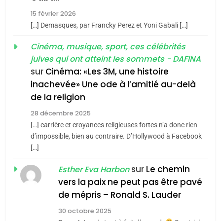
2025, l’année la plus
guerre»: La nouvelle
meurtrière selon le rapport
15 février 2026
chanson de Boy George
[…] Demasques, par Francky Perez et Yoni Gabali […]
d’ADL contre
ISRAÉL
JUDAISME
FRANCE
ISRAÉL
l’antisémitisme
Cinéma, musique, sport, ces célébrités
3
6
juives qui ont atteint les sommets - DAFINA
FIÈRE, DIGNE ET RÉSILIENTE :
Tout sur la Nostalgie
sur
Cinéma: «Les 3M, une histoire
POURQUOI JE REVENDIQUE
inachevée» Une ode à l’amitié au-delà
SOUVENIRS
MA JUDAÏTE par Thérèse
de la religion
ISRAÉL
JUDAISME
Zrihen-Dvir
28 décembre 2025
4
7
[…] carrière et croyances religieuses fortes n’a donc rien
Accords d’Isaac:
CE QUI NOUS MANQUE –
d’impossible, bien au contraire. D’Hollywood à Facebook
l’alliance pourrait
Jacques Hadida
[…]
s’étendre à 13 pays
ISRAÉL
JUDAISME
JUDAISME
sur
Le chemin
Esther Eva Harbon
d’Amérique latine
vers la paix ne peut pas être pavé
5
8
2025, l’année la plus
de mépris – Ronald S. Lauder
Maroc : Les amandes de
meurtrière selon le
Tafraout, le miel de Tadla
30 octobre 2025