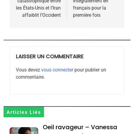
catastrophique entre
intégralement en
l’article
les États-Unis et l’Iran
français pour la
affaiblit l’Occident
première fois
5
2025, l’année la plus
meurtrière selon le
rapport d’ADL contre
LAISSER UN COMMENTAIRE
FRANCE
ISRAÉL
l’antisémitisme
Vous devez
vous connecter
pour publier un
6
commentaire.
FIÈRE, DIGNE ET RÉSILIENTE :
POURQUOI JE REVENDIQUE
MA JUDAÏTE par Thérèse
ISRAÉL
JUDAISME
Zrihen-Dvir
7
Articles Liés
CE QUI NOUS MANQUE –
Oeil ravageur – Vanessa
Jacques Hadida