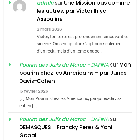
POURQUOI JE REVENDIQUE
sur
Une Mission pas comme
admin
MA JUDAÏTE par Thérèse
les autres, par Victor Ihiya
ISRAÉL
JUDAISME
Assouline
Zrihen-Dvir
7
2 mars 2026
CE QUI NOUS MANQUE –
Victor, ton texte est profondément émouvant et
Jacques Hadida
sincère. On sent qu’il ne s’agit non seulement
d’un récit, mais d’un témoignage…
JUDAISME
sur
Mon
Pourim des Juifs du Maroc - DAFINA
8
pourim chez les Americains – par Junes
Maroc : Les amandes de
Davis-Cohen
Tafraout, le miel de Tadla
15 février 2026
Azilal consacrés produits
DAFINA
MAROC
[…] Mon Pourim chez les Americains, par-junes-davis-
du terroir
cohen […]
1
Oeil ravageur – Vanessa
sur
Pourim des Juifs du Maroc - DAFINA
De Loya Stauber
DEMASQUES – Francky Perez & Yoni
5
Gabali
CINEMA
ISRAÉL