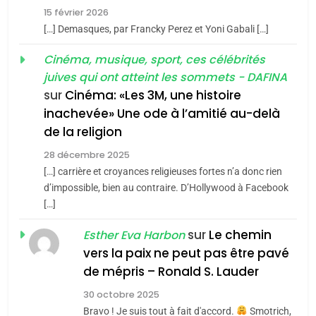
2025, l’année la plus
15 février 2026
meurtrière selon le rapport
2
[…] Demasques, par Francky Perez et Yoni Gabali […]
«Tu dis génocide, je dis
d’ADL contre
FRANCE
ISRAÉL
guerre»: La nouvelle
Cinéma, musique, sport, ces célébrités
l’antisémitisme
juives qui ont atteint les sommets - DAFINA
chanson de Boy George
6
ISRAÉL
JUDAISME
FIÈRE, DIGNE ET RÉSILIENTE :
sur
Cinéma: «Les 3M, une histoire
inachevée» Une ode à l’amitié au-delà
POURQUOI JE REVENDIQUE
3
de la religion
MA JUDAÏTE par Thérèse
Tout sur la Nostalgie
ISRAÉL
JUDAISME
Zrihen-Dvir
28 décembre 2025
SOUVENIRS
[…] carrière et croyances religieuses fortes n’a donc rien
7
CE QUI NOUS MANQUE –
d’impossible, bien au contraire. D’Hollywood à Facebook
[…]
Jacques Hadida
4
Accords d’Isaac:
sur
Le chemin
JUDAISME
Esther Eva Harbon
l’alliance pourrait
vers la paix ne peut pas être pavé
s’étendre à 13 pays
8
de mépris – Ronald S. Lauder
ISRAÉL
JUDAISME
Maroc : Les amandes de
d’Amérique latine
30 octobre 2025
Tafraout, le miel de Tadla
5
Bravo ! Je suis tout à fait d'accord.
Smotrich,