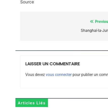
Source
7
Previou
Navigation
de
Shanghaï-la-Jui
CE QUI NOUS MANQUE
l’article
JUDAISME
LAISSER UN COMMENTAIRE
8
Vous devez
vous connecter
pour publier un comm
Maroc : Les Amandes D
Terroir
Articles Liés