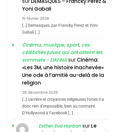
sur
DEMASQUES – Francky Perez &
Nouvelle Chanson De
ISRAÉL
JUDAISME
Yoni Gabali
Boy George
3
15 février 2026
Tout Sur La Nostalgie
[…] Demasques, par Francky Perez et Yoni
SOUVENIRS
Gabali […]
4
Cinéma, musique, sport, ces
Accords D’Isaac:
célébrités juives qui ont atteint les
L’alliance Pourrait
sur
Cinéma:
sommets - DAFINA
S’étendre À 13 Pays
ISRAÉL
JUDAISME
«Les 3M, une histoire inachevée»
D’Amérique Latine
Une ode à l’amitié au-delà de la
5
2025, L’année La Plus
religion
Meurtrière Selon Le
28 décembre 2025
Rapport D’ADL
FRANCE
ISRAÉL
[…] carrière et croyances religieuses fortes n’a
Contre
donc rien d’impossible, bien au contraire.
6
FIÈRE, DIGNE ET
D’Hollywood à Facebook […]
L’antisémitisme
RÉSILIENTE :
sur
Le
Esther Eva Harbon
POURQUOI JE