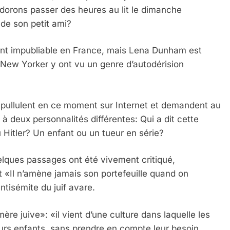
dorons passer des heures au lit le dimanche
de son petit ami?
ment impubliable en France, mais Lena Dunham est
 du New Yorker y ont vu un genre d’autodérision
ui pullulent en ce moment sur Internet et demandent au
 à deux personnalités différentes: Qui a dit cette
Hitler? Un enfant ou un tueur en série?
elques passages ont été vivement critiqué,
t «Il n’amène jamais son portefeuille quand on
ntisémite du juif avare.
ère juive»: «il vient d’une culture dans laquelle les
eurs enfants, sans prendre en compte leur besoin