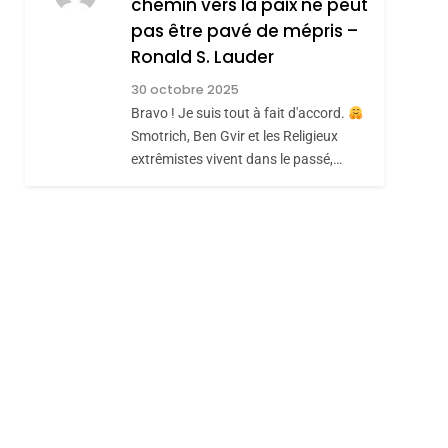
chemin vers la paix ne peut
ISRAÉL
JUDAISME
REVENDIQUE MA
pas être pavé de mépris –
7
CE QUI NOUS
JUDAÏTE Par Thérèse
Ronald S. Lauder
MANQUE – Jacques
Zrihen-Dvir
30 octobre 2025
Hadida
Bravo ! Je suis tout à fait d'accord.
JUDAISME
Smotrich, Ben Gvir et les Religieux
8
extrêmistes vivent dans le passé,…
Maroc : Les Amandes
De Tafraout, Le Miel
De Tadla Azilal
DAFINA
MAROC
Consacrés Produits
Du Terroir