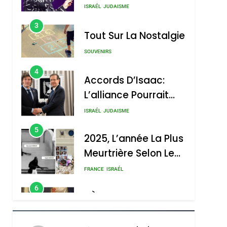
Nouvelle Chanson De
ISRAÉL
JUDAISME
Boy George
3
Tout Sur La Nostalgie
SOUVENIRS
4
Accords D’Isaac:
L’alliance Pourrait
S’étendre À 13 Pays
ISRAÉL
JUDAISME
D’Amérique Latine
5
2025, L’année La Plus
Meurtrière Selon Le
Rapport D’ADL
FRANCE
ISRAÉL
Contre
6
FIÈRE, DIGNE ET
L’antisémitisme
RÉSILIENTE :
POURQUOI JE