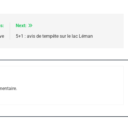
s:
Next:
ve
5+1 : avis de tempête sur le lac Léman
 – Jacques Hadida
entaire.
e Tafraout, Le Miel De Tadla Azilal Consacrés P