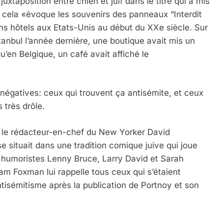
uxtaposition entre chien et juif dans le titre qui a mis
 cela «évoque les souvenirs des panneaux “Interdit
 Meurtrière Selon Le Rapport D’ADL Contre L’anti
ins hôtels aux Etats-Unis au début du XXe siècle. Sur
stanbul l’année dernière, une boutique avait mis un
u’en Belgique, un café avait affiché le
s négatives: ceux qui trouvent ça antisémite, et ceux
 très drôle.
 le rédacteur-en-chef du New Yorker David
 situait dans une tradition comique juive qui joue
IENTE : POURQUOI JE REVENDIQUE MA JUDAÏTE Par T
es humoristes Lenny Bruce, Larry David et Sarah
am Foxman lui rappelle tous ceux qui s’étaient
ntisémitisme après la publication de Portnoy et son