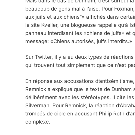
Mais dans le cas de Dunham, c’est surtout la j
beaucoup de gens mal à l’aise. Pour Foxman,
2025, L’année La Plus
aux juifs et aux chiens”» affichés dans certa
FRANCE
ISRAÉL
le site Kveller, une blogueuse rappelle qu’à I
panneau interdisant les «chiens de juifs» et q
message: «Chiens autorisés, juifs interdits.»
Sur Twitter, il y a eu deux types de réaction
6
qui trouvent tout simplement que ce n’est pas
En réponse aux accusations d’antisémitisme,
Remnick a expliqué que le texte de Dunham se
FIÈRE, DIGNE ET RÉSIL
délibérément avec les stéréotypes. Il cite l
Dvir
Silverman. Pour Remnick, la réaction d’Abrah
ISRAÉL
JUDAISME
trompés de cible en accusant Philip Roth d’a
complexe.