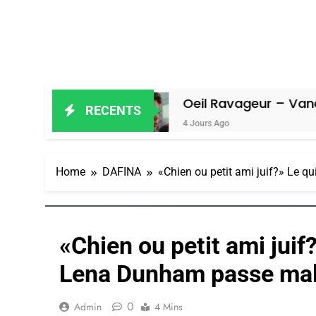
el
Oeil Ravageur – Vanessa De Loya
RECENTS
4 Jours Ago
Home
DAFINA
«Chien ou petit ami juif?» Le 
«Chien ou petit ami juif
Lena Dunham passe mal
0
Admin
4 Mins