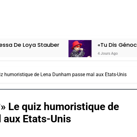
 Stauber
«Tu Dis Génocide, Je Dis G
4 Jours Ago
quiz humoristique de Lena Dunham passe mal aux Etats-Unis
?» Le quiz humoristique de
 aux Etats-Unis