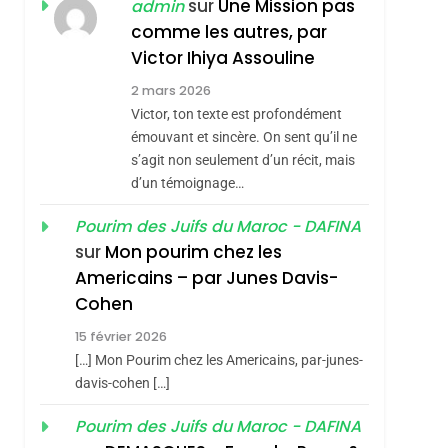
ISRAÉL
JUDAISME
sur
Une Mission pas
admin
REVENDIQUE MA
comme les autres, par
7
CE QUI NOUS
JUDAÏTE Par Thérèse
Victor Ihiya Assouline
MANQUE – Jacques
Zrihen-Dvir
2 mars 2026
Hadida
Victor, ton texte est profondément
JUDAISME
émouvant et sincère. On sent qu’il ne
8
s’agit non seulement d’un récit, mais
Maroc : Les Amandes
d’un témoignage…
De Tafraout, Le Miel
De Tadla Azilal
Pourim des Juifs du Maroc - DAFINA
DAFINA
MAROC
sur
Mon pourim chez les
Consacrés Produits
1
Americains – par Junes Davis-
Oeil Ravageur –
Du Terroir
Cohen
Vanessa De Loya
15 février 2026
Stauber
CINEMA
ISRAÉL
[…] Mon Pourim chez les Americains, par-junes-
2
davis-cohen […]
«Tu Dis Génocide, Je
Pourim des Juifs du Maroc - DAFINA
Dis Guerre»: La