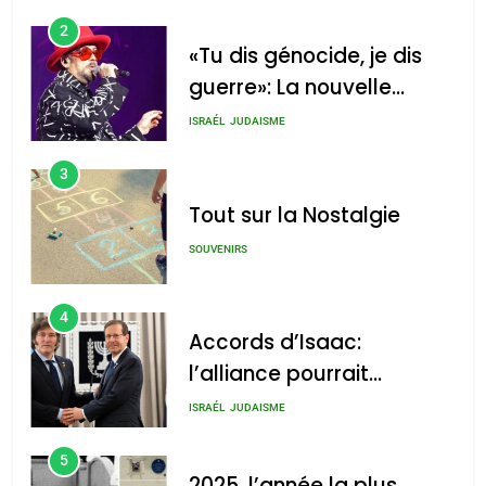
2
«Tu dis génocide, je dis
guerre»: La nouvelle
chanson de Boy George
ISRAÉL
JUDAISME
3
Tout sur la Nostalgie
SOUVENIRS
4
Accords d’Isaac:
l’alliance pourrait
s’étendre à 13 pays
ISRAÉL
JUDAISME
d’Amérique latine
5
2025, l’année la plus