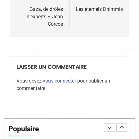
POURQUOI JE REVENDIQUE
MA JUDAÏTE par Thérèse
de
Gaza, de drôles
Les eternels Dhimmis
ISRAÉL
JUDAISME
d’experts – Jean
Zrihen-Dvir
l’article
Corcos
7
CE QUI NOUS MANQUE –
Jacques Hadida
JUDAISME
LAISSER UN COMMENTAIRE
8
Maroc : Les amandes de
Vous devez
vous connecter
pour publier un
Tafraout, le miel de Tadla
commentaire.
Azilal consacrés produits
DAFINA
MAROC
du terroir
1
Oeil ravageur – Vanessa
De Loya Stauber
Populaire
CINEMA
ISRAÉL