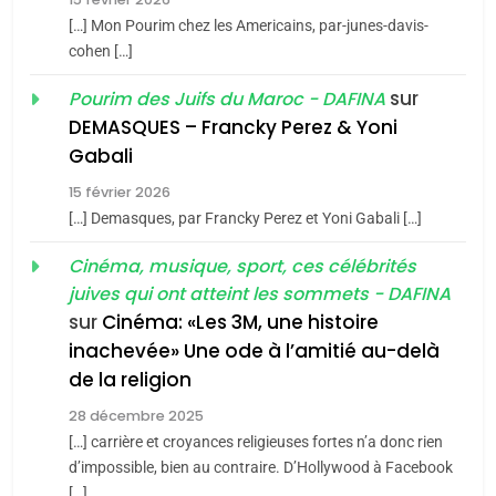
Azilal consacrés produits
DAFINA
MAROC
[…] Mon Pourim chez les Americains, par-junes-davis-
du terroir
cohen […]
1
Oeil ravageur – Vanessa
sur
Pourim des Juifs du Maroc - DAFINA
De Loya Stauber
DEMASQUES – Francky Perez & Yoni
5
Gabali
CINEMA
ISRAÉL
2025, l’année la plus
15 février 2026
meurtrière selon le rapport
2
[…] Demasques, par Francky Perez et Yoni Gabali […]
«Tu dis génocide, je dis
d’ADL contre
FRANCE
ISRAÉL
guerre»: La nouvelle
Cinéma, musique, sport, ces célébrités
l’antisémitisme
juives qui ont atteint les sommets - DAFINA
chanson de Boy George
6
ISRAÉL
JUDAISME
FIÈRE, DIGNE ET RÉSILIENTE :
sur
Cinéma: «Les 3M, une histoire
inachevée» Une ode à l’amitié au-delà
POURQUOI JE REVENDIQUE
3
de la religion
MA JUDAÏTE par Thérèse
Tout sur la Nostalgie
ISRAÉL
JUDAISME
Zrihen-Dvir
28 décembre 2025
SOUVENIRS
[…] carrière et croyances religieuses fortes n’a donc rien
7
CE QUI NOUS MANQUE –
d’impossible, bien au contraire. D’Hollywood à Facebook
[…]