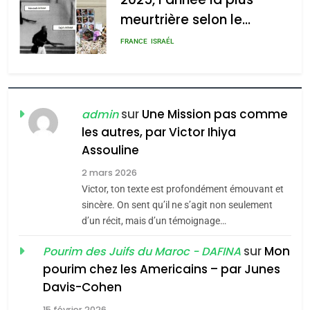
meurtrière selon le
rapport d’ADL contre
FRANCE
ISRAÉL
l’antisémitisme
6
FIÈRE, DIGNE ET RÉSILIENTE :
POURQUOI JE REVENDIQUE
sur
Une Mission pas comme
admin
MA JUDAÏTE par Thérèse
les autres, par Victor Ihiya
ISRAÉL
JUDAISME
Assouline
Zrihen-Dvir
7
2 mars 2026
CE QUI NOUS MANQUE –
Victor, ton texte est profondément émouvant et
Jacques Hadida
sincère. On sent qu’il ne s’agit non seulement
d’un récit, mais d’un témoignage…
JUDAISME
sur
Mon
Pourim des Juifs du Maroc - DAFINA
8
pourim chez les Americains – par Junes
Maroc : Les amandes de
Davis-Cohen
Tafraout, le miel de Tadla
15 février 2026