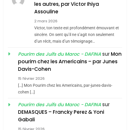
MA JUDAÏTE par Thérèse
les autres, par Victor Ihiya
ISRAÉL
JUDAISME
Assouline
Zrihen-Dvir
7
2 mars 2026
CE QUI NOUS MANQUE –
Victor, ton texte est profondément émouvant et
Jacques Hadida
sincère. On sent qu’il ne s’agit non seulement
d’un récit, mais d’un témoignage…
JUDAISME
sur
Mon
Pourim des Juifs du Maroc - DAFINA
8
pourim chez les Americains – par Junes
Maroc : Les amandes de
Davis-Cohen
Tafraout, le miel de Tadla
15 février 2026
Azilal consacrés produits
DAFINA
MAROC
[…] Mon Pourim chez les Americains, par-junes-davis-
du terroir
cohen […]
1
Oeil ravageur – Vanessa
sur
Pourim des Juifs du Maroc - DAFINA
De Loya Stauber
DEMASQUES – Francky Perez & Yoni
5
Gabali
CINEMA
ISRAÉL
2025, l’année la plus
15 février 2026