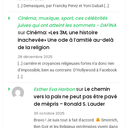
meurtrière selon le rapport
2
[…] Demasques, par Francky Perez et Yoni Gabali […]
«Tu dis génocide, je dis
d’ADL contre
FRANCE
ISRAÉL
guerre»: La nouvelle
Cinéma, musique, sport, ces célébrités
l’antisémitisme
juives qui ont atteint les sommets - DAFINA
chanson de Boy George
6
ISRAÉL
JUDAISME
FIÈRE, DIGNE ET RÉSILIENTE :
sur
Cinéma: «Les 3M, une histoire
inachevée» Une ode à l’amitié au-delà
POURQUOI JE REVENDIQUE
3
de la religion
MA JUDAÏTE par Thérèse
Tout sur la Nostalgie
ISRAÉL
JUDAISME
Zrihen-Dvir
28 décembre 2025
SOUVENIRS
[…] carrière et croyances religieuses fortes n’a donc rien
7
CE QUI NOUS MANQUE –
d’impossible, bien au contraire. D’Hollywood à Facebook
[…]
Jacques Hadida
4
Accords d’Isaac:
sur
Le chemin
JUDAISME
Esther Eva Harbon
l’alliance pourrait
vers la paix ne peut pas être pavé
s’étendre à 13 pays
8
de mépris – Ronald S. Lauder
ISRAÉL
JUDAISME
Maroc : Les amandes de
d’Amérique latine
30 octobre 2025
Tafraout, le miel de Tadla
5
Bravo ! Je suis tout à fait d'accord.
Smotrich,
2025, l’année la plus
Azilal consacrés produits
DAFINA
MAROC
Ben Gvir et les Religieux extrêmistes vivent dans