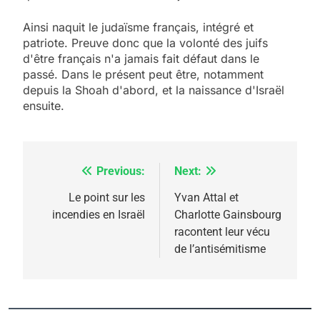
Ainsi naquit le judaïsme français, intégré et
patriote. Preuve donc que la volonté des juifs
d'être français n'a jamais fait défaut dans le
5
passé. Dans le présent peut être, notamment
2025, l’année la plus
depuis la Shoah d'abord, et la naissance d'Israël
meurtrière selon le
ensuite.
rapport d’ADL contre
FRANCE
ISRAÉL
l’antisémitisme
6
FIÈRE, DIGNE ET RÉSILIENTE :
Previous:
Next:
Navigation
POURQUOI JE REVENDIQUE
de
Le point sur les
Yvan Attal et
MA JUDAÏTE par Thérèse
incendies en Israël
Charlotte Gainsbourg
ISRAÉL
JUDAISME
l’article
racontent leur vécu
Zrihen-Dvir
de l’antisémitisme
7
CE QUI NOUS MANQUE –
Jacques Hadida
JUDAISME