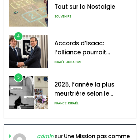
Tout sur la Nostalgie
SOUVENIRS
4
Accords d’Isaac:
l’alliance pourrait
s’étendre à 13 pays
ISRAÉL
JUDAISME
d’Amérique latine
5
2025, l’année la plus
meurtrière selon le
rapport d’ADL contre
FRANCE
ISRAÉL
l’antisémitisme
6
FIÈRE, DIGNE ET RÉSILIENTE :
POURQUOI JE REVENDIQUE
sur
Une Mission pas comme
admin