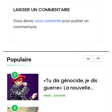
LAISSER UN COMMENTAIRE
8
Maroc : Les amandes de
Vous devez
vous connecter
pour publier un
Tafraout, le miel de Tadla
commentaire.
Azilal consacrés produits
DAFINA
MAROC
du terroir
1
Oeil ravageur – Vanessa
De Loya Stauber
Populaire
CINEMA
ISRAÉL
2
«Tu dis génocide, je dis
guerre»: La nouvelle
chanson de Boy George
ISRAÉL
JUDAISME
3