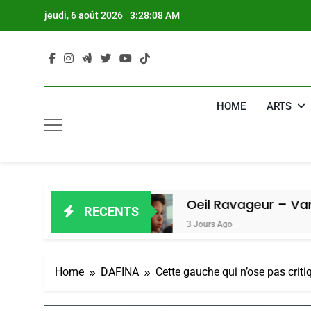
Skip
jeudi, 6 août 2026
3:28:09 AM
to
content
HOME
ARTS
miel
Oeil Ravageur – Vanessa De Lo
RECENTS
3 Jours Ago
Home
DAFINA
Cette gauche qui n’ose pas critiq