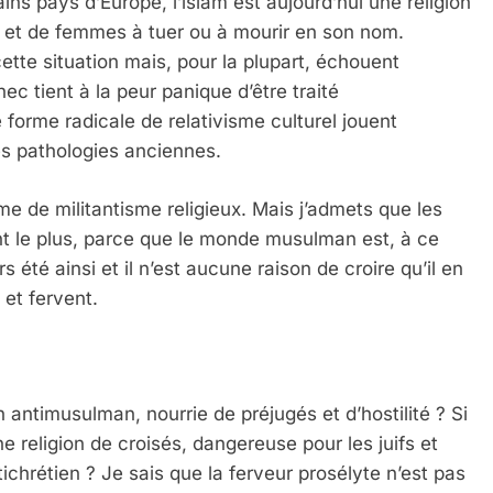
ins pays d’Europe, l’islam est aujourd’hui une religion
 et de femmes à tuer ou à mourir en son nom.
ette situation mais, pour la plupart, échouent
c tient à la peur panique d’être traité
forme radicale de relativisme culturel jouent
es pathologies anciennes.
me de militantisme religieux. Mais j’admets que les
ent le plus, parce que le monde musulman est, à ce
s été ainsi et il n’est aucune raison de croire qu’il en
 et fervent.
on antimusulman, nourrie de préjugés et d’hostilité ? Si
une religion de croisés, dangereuse pour les juifs et
ichrétien ? Je sais que la ferveur prosélyte n’est pas