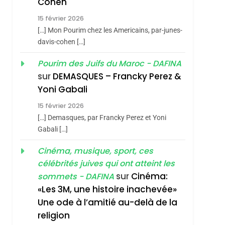
Cohen
Vanessa De Loya
15 février 2026
Stauber
CINEMA
ISRAÉL
[…] Mon Pourim chez les Americains, par-junes-
2
davis-cohen […]
«Tu Dis Génocide, Je
Pourim des Juifs du Maroc - DAFINA
Dis Guerre»: La
sur
DEMASQUES – Francky Perez &
Nouvelle Chanson De
ISRAÉL
JUDAISME
Yoni Gabali
Boy George
3
15 février 2026
Tout Sur La Nostalgie
[…] Demasques, par Francky Perez et Yoni
SOUVENIRS
Gabali […]
4
Cinéma, musique, sport, ces
Accords D’Isaac:
célébrités juives qui ont atteint les
L’alliance Pourrait
sur
Cinéma:
sommets - DAFINA
S’étendre À 13 Pays
ISRAÉL
JUDAISME
«Les 3M, une histoire inachevée»
D’Amérique Latine
Une ode à l’amitié au-delà de la
5
2025, L’année La Plus
religion