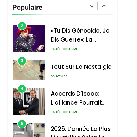
Vanessa De Loya
Populaire
Stauber
CINEMA
ISRAÉL
2
«Tu Dis Génocide, Je
Dis Guerre»: La
Nouvelle Chanson De
ISRAÉL
JUDAISME
Boy George
3
Tout Sur La Nostalgie
SOUVENIRS
4
Accords D’Isaac:
L’alliance Pourrait
S’étendre À 13 Pays
ISRAÉL
JUDAISME
D’Amérique Latine
5
2025, L’année La Plus