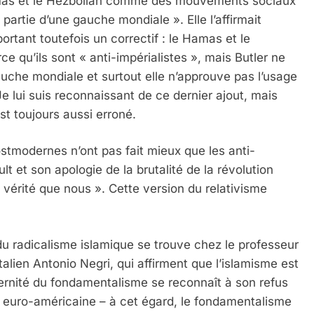
mas et le Hezbollah comme des mouvements sociaux
 partie d’une gauche mondiale ». Elle l’affirmait
ortant toutefois un correctif : le Hamas et le
e qu’ils sont « anti-impérialistes », mais Butler ne
auche mondiale et surtout elle n’approuve pas l’usage
e lui suis reconnaissant de ce dernier ajout, mais
st toujours aussi erroné.
stmodernes n’ont pas fait mieux que les anti-
lt et son apologie de la brutalité de la révolution
e vérité que nous ». Cette version du relativisme
u radicalisme islamique se trouve chez le professeur
italien Antonio Negri, qui affirment que l’islamisme est
ernité du fondamentalisme se reconnaît à son refus
euro-américaine – à cet égard, le fondamentalisme