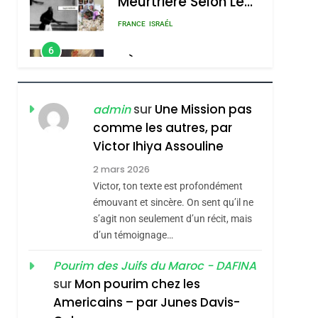
Meurtrière Selon Le
Rapport D’ADL
FRANCE
ISRAÉL
Contre
6
FIÈRE, DIGNE ET
L’antisémitisme
RÉSILIENTE :
POURQUOI JE
ISRAÉL
JUDAISME
sur
Une Mission pas
admin
REVENDIQUE MA
comme les autres, par
7
CE QUI NOUS
JUDAÏTE Par Thérèse
Victor Ihiya Assouline
MANQUE – Jacques
Zrihen-Dvir
2 mars 2026
Hadida
Victor, ton texte est profondément
JUDAISME
émouvant et sincère. On sent qu’il ne
8
s’agit non seulement d’un récit, mais
Maroc : Les Amandes
d’un témoignage…
De Tafraout, Le Miel
De Tadla Azilal
Pourim des Juifs du Maroc - DAFINA
DAFINA
MAROC
sur
Mon pourim chez les
Consacrés Produits
1
Americains – par Junes Davis-
Oeil Ravageur –
Du Terroir