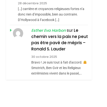
Meurtrière Selon Le
28 décembre 2025
Rapport D’ADL
FRANCE
ISRAÉL
[…] carrière et croyances religieuses fortes n’a
Contre
donc rien d’impossible, bien au contraire.
6
FIÈRE, DIGNE ET
D’Hollywood à Facebook […]
L’antisémitisme
RÉSILIENTE :
sur
Le
Esther Eva Harbon
POURQUOI JE
chemin vers la paix ne peut
ISRAÉL
JUDAISME
REVENDIQUE MA
pas être pavé de mépris –
7
CE QUI NOUS
JUDAÏTE Par Thérèse
Ronald S. Lauder
MANQUE – Jacques
Zrihen-Dvir
30 octobre 2025
Hadida
Bravo ! Je suis tout à fait d'accord.
JUDAISME
Smotrich, Ben Gvir et les Religieux
8
extrêmistes vivent dans le passé,…
Maroc : Les Amandes
De Tafraout, Le Miel
De Tadla Azilal
DAFINA
MAROC
Consacrés Produits
Du Terroir