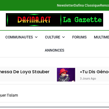
Newsletter
Dafina Classique
Renco
DAFINA
Le Net Des Juifs Du Maroc
COMMUNAUTES
CULTURE
FORUMS
MULTIME
ANNONCES
ya Stauber
«Tu Dis Génocide, Je Dis
3 Jours Ago
uer l’islam