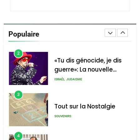
du terroir
1
Oeil ravageur – Vanessa
De Loya Stauber
Populaire
CINEMA
ISRAÉL
2
«Tu dis génocide, je dis
guerre»: La nouvelle
chanson de Boy George
ISRAÉL
JUDAISME
3
Tout sur la Nostalgie
SOUVENIRS
4