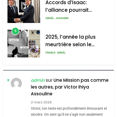
Accords d’Isaac:
l’alliance pourrait
s’étendre à 13 pays
ISRAÉL
JUDAISME
d’Amérique latine
5
2025, l’année la plus
meurtrière selon le
rapport d’ADL contre
FRANCE
ISRAÉL
l’antisémitisme
6
FIÈRE, DIGNE ET RÉSILIENTE :
POURQUOI JE REVENDIQUE
sur
Une Mission pas comme
admin
MA JUDAÏTE par Thérèse
les autres, par Victor Ihiya
ISRAÉL
JUDAISME
Assouline
Zrihen-Dvir
7
2 mars 2026
CE QUI NOUS MANQUE –
Victor, ton texte est profondément émouvant et
Jacques Hadida
sincère. On sent qu’il ne s’agit non seulement