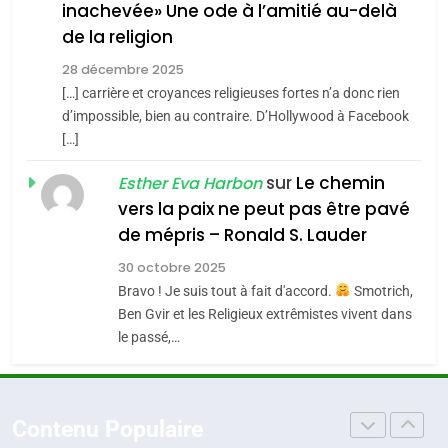
inachevée» Une ode à l’amitié au-delà
POURQUOI JE REVENDIQUE
3
de la religion
MA JUDAÏTE par Thérèse
Tout sur la Nostalgie
ISRAÉL
JUDAISME
Zrihen-Dvir
28 décembre 2025
SOUVENIRS
[…] carrière et croyances religieuses fortes n’a donc rien
7
CE QUI NOUS MANQUE –
d’impossible, bien au contraire. D’Hollywood à Facebook
[…]
Jacques Hadida
4
Accords d’Isaac:
sur
Le chemin
JUDAISME
Esther Eva Harbon
l’alliance pourrait
vers la paix ne peut pas être pavé
s’étendre à 13 pays
8
de mépris – Ronald S. Lauder
ISRAÉL
JUDAISME
Maroc : Les amandes de
d’Amérique latine
30 octobre 2025
Tafraout, le miel de Tadla
5
Bravo ! Je suis tout à fait d'accord.
Smotrich,
2025, l’année la plus
Azilal consacrés produits
DAFINA
MAROC
Ben Gvir et les Religieux extrêmistes vivent dans
meurtrière selon le
du terroir
le passé,…
rapport d’ADL contre
1
FRANCE
ISRAÉL
Oeil ravageur – Vanessa De
l’antisémitisme
Loya Stauber
6
Contenu Populaire
FIÈRE, DIGNE ET RÉSILIENTE :
CINEMA
ISRAÉL