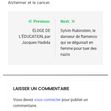
meurtrière selon le
Alzheimer et le cancer.
rapport d’ADL contre
FRANCE
ISRAÉL
l’antisémitisme
Previous:
Next:
Navigation
6
FIÈRE, DIGNE ET RÉSILIENTE :
de
ÉLOGE DE
Sylvin Rubinstein, le
POURQUOI JE REVENDIQUE
L’ÉDUCATION, par
danseur de flamenco
l’article
MA JUDAÏTE par Thérèse
Jacques Hadida
qui se déguisait en
ISRAÉL
JUDAISME
femme pour tuer des
Zrihen-Dvir
nazis
7
CE QUI NOUS MANQUE –
Jacques Hadida
JUDAISME
LAISSER UN COMMENTAIRE
8
Maroc : Les amandes de
Vous devez
vous connecter
pour publier un
Tafraout, le miel de Tadla
commentaire.
Azilal consacrés produits
DAFINA
MAROC