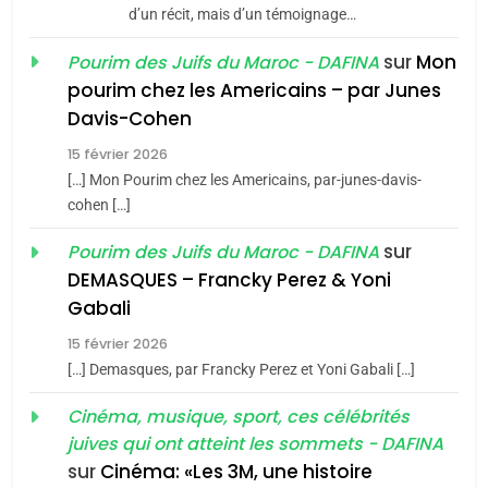
d’un récit, mais d’un témoignage…
JUDAISME
sur
Mon
Pourim des Juifs du Maroc - DAFINA
8
pourim chez les Americains – par Junes
Maroc : Les amandes de
Davis-Cohen
Tafraout, le miel de Tadla
15 février 2026
Azilal consacrés produits
DAFINA
MAROC
[…] Mon Pourim chez les Americains, par-junes-davis-
du terroir
cohen […]
1
Oeil ravageur – Vanessa
sur
Pourim des Juifs du Maroc - DAFINA
De Loya Stauber
DEMASQUES – Francky Perez & Yoni
5
Gabali
CINEMA
ISRAÉL
2025, l’année la plus
15 février 2026
meurtrière selon le rapport
2
[…] Demasques, par Francky Perez et Yoni Gabali […]
«Tu dis génocide, je dis
d’ADL contre
FRANCE
ISRAÉL
guerre»: La nouvelle
Cinéma, musique, sport, ces célébrités
l’antisémitisme
juives qui ont atteint les sommets - DAFINA
chanson de Boy George
6
ISRAÉL
JUDAISME
FIÈRE, DIGNE ET RÉSILIENTE :
sur
Cinéma: «Les 3M, une histoire