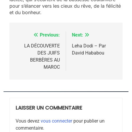
meurtrière selon le
pour s’élancer vers les cieux du rêve, de la félicité
et du bonheur.
rapport d’ADL contre
FRANCE
ISRAÉL
l’antisémitisme
6
FIÈRE, DIGNE ET RÉSILIENTE :
Previous:
Next:
Navigation
POURQUOI JE REVENDIQUE
de
LA DÉCOUVERTE
Leha Dodi – Par
MA JUDAÏTE par Thérèse
DES JUIFS
David Hababou
ISRAÉL
JUDAISME
l’article
BERBÈRES AU
Zrihen-Dvir
MAROC
7
CE QUI NOUS MANQUE –
Jacques Hadida
JUDAISME
LAISSER UN COMMENTAIRE
8
Maroc : Les amandes de
Vous devez
vous connecter
pour publier un
Tafraout, le miel de Tadla
commentaire.
Azilal consacrés produits
DAFINA
MAROC