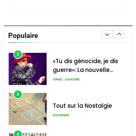
du terroir
1
Oeil ravageur – Vanessa
De Loya Stauber
Populaire
CINEMA
ISRAÉL
2
«Tu dis génocide, je dis
guerre»: La nouvelle
chanson de Boy George
ISRAÉL
JUDAISME
3
Tout sur la Nostalgie
SOUVENIRS
4