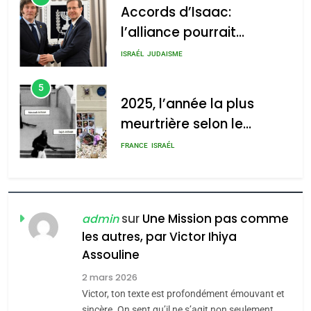
Accords d’Isaac:
l’alliance pourrait
s’étendre à 13 pays
ISRAÉL
JUDAISME
d’Amérique latine
5
2025, l’année la plus
meurtrière selon le
rapport d’ADL contre
FRANCE
ISRAÉL
l’antisémitisme
6
FIÈRE, DIGNE ET RÉSILIENTE :
POURQUOI JE REVENDIQUE
sur
Une Mission pas comme
admin
MA JUDAÏTE par Thérèse
les autres, par Victor Ihiya
ISRAÉL
JUDAISME
Assouline
Zrihen-Dvir
7
2 mars 2026
CE QUI NOUS MANQUE –
Victor, ton texte est profondément émouvant et
Jacques Hadida
sincère. On sent qu’il ne s’agit non seulement