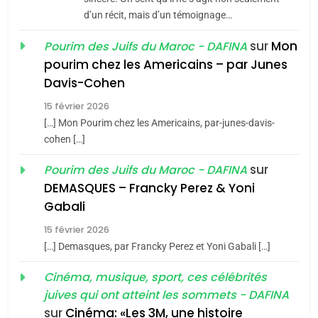
d’un récit, mais d’un témoignage…
JUDAISME
sur
Mon
Pourim des Juifs du Maroc - DAFINA
8
pourim chez les Americains – par Junes
Maroc : Les amandes de
Davis-Cohen
Tafraout, le miel de Tadla
15 février 2026
Azilal consacrés produits
DAFINA
MAROC
[…] Mon Pourim chez les Americains, par-junes-davis-
du terroir
cohen […]
1
Oeil ravageur – Vanessa
sur
Pourim des Juifs du Maroc - DAFINA
De Loya Stauber
DEMASQUES – Francky Perez & Yoni
5
Gabali
CINEMA
ISRAÉL
2025, l’année la plus
15 février 2026
meurtrière selon le rapport
2
[…] Demasques, par Francky Perez et Yoni Gabali […]
«Tu dis génocide, je dis
d’ADL contre
FRANCE
ISRAÉL
guerre»: La nouvelle
Cinéma, musique, sport, ces célébrités
l’antisémitisme
juives qui ont atteint les sommets - DAFINA
chanson de Boy George
6
ISRAÉL
JUDAISME
FIÈRE, DIGNE ET RÉSILIENTE :
sur
Cinéma: «Les 3M, une histoire