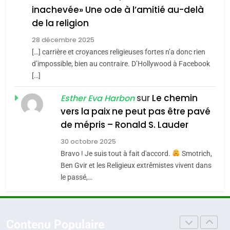
inachevée» Une ode à l’amitié au-delà
POURQUOI JE REVENDIQUE
3
de la religion
MA JUDAÏTE par Thérèse
Tout sur la Nostalgie
ISRAÉL
JUDAISME
Zrihen-Dvir
28 décembre 2025
SOUVENIRS
[…] carrière et croyances religieuses fortes n’a donc rien
7
CE QUI NOUS MANQUE –
d’impossible, bien au contraire. D’Hollywood à Facebook
[…]
Jacques Hadida
4
Accords d’Isaac:
sur
Le chemin
JUDAISME
Esther Eva Harbon
l’alliance pourrait
vers la paix ne peut pas être pavé
s’étendre à 13 pays
8
de mépris – Ronald S. Lauder
ISRAÉL
JUDAISME
Maroc : Les amandes de
d’Amérique latine
30 octobre 2025
Tafraout, le miel de Tadla
5
Bravo ! Je suis tout à fait d'accord.
Smotrich,
2025, l’année la plus
Azilal consacrés produits
DAFINA
MAROC
Ben Gvir et les Religieux extrêmistes vivent dans
meurtrière selon le
du terroir
le passé,…
rapport d’ADL contre
1
FRANCE
ISRAÉL
Oeil ravageur – Vanessa De
l’antisémitisme
Loya Stauber
6
Contenu Populaire
FIÈRE, DIGNE ET RÉSILIENTE :