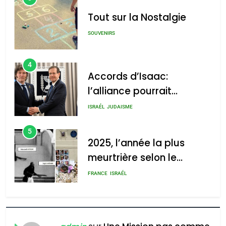
Tout sur la Nostalgie
SOUVENIRS
4
Accords d’Isaac:
l’alliance pourrait
s’étendre à 13 pays
ISRAÉL
JUDAISME
d’Amérique latine
5
2025, l’année la plus
meurtrière selon le
rapport d’ADL contre
FRANCE
ISRAÉL
l’antisémitisme
6
FIÈRE, DIGNE ET RÉSILIENTE :
POURQUOI JE REVENDIQUE