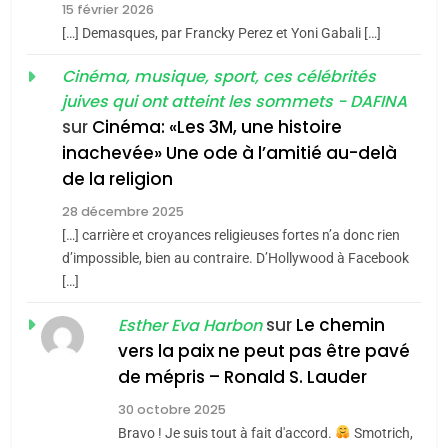
15 février 2026
meurtrière selon le rapport
2
[…] Demasques, par Francky Perez et Yoni Gabali […]
«Tu dis génocide, je dis
d’ADL contre
FRANCE
ISRAÉL
guerre»: La nouvelle
Cinéma, musique, sport, ces célébrités
l’antisémitisme
juives qui ont atteint les sommets - DAFINA
chanson de Boy George
6
ISRAÉL
JUDAISME
FIÈRE, DIGNE ET RÉSILIENTE :
sur
Cinéma: «Les 3M, une histoire
inachevée» Une ode à l’amitié au-delà
POURQUOI JE REVENDIQUE
3
de la religion
MA JUDAÏTE par Thérèse
Tout sur la Nostalgie
ISRAÉL
JUDAISME
Zrihen-Dvir
28 décembre 2025
SOUVENIRS
[…] carrière et croyances religieuses fortes n’a donc rien
7
CE QUI NOUS MANQUE –
d’impossible, bien au contraire. D’Hollywood à Facebook
[…]
Jacques Hadida
4
Accords d’Isaac:
sur
Le chemin
JUDAISME
Esther Eva Harbon
l’alliance pourrait
vers la paix ne peut pas être pavé
s’étendre à 13 pays
8
de mépris – Ronald S. Lauder
ISRAÉL
JUDAISME
Maroc : Les amandes de
d’Amérique latine
30 octobre 2025
Tafraout, le miel de Tadla
5
Bravo ! Je suis tout à fait d'accord.
Smotrich,
2025, l’année la plus