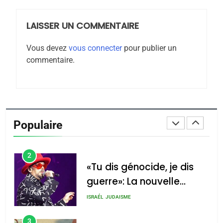
LAISSER UN COMMENTAIRE
8
Maroc : Les amandes de
Vous devez
vous connecter
pour publier un
Tafraout, le miel de Tadla
commentaire.
Azilal consacrés produits
DAFINA
MAROC
du terroir
1
Oeil ravageur – Vanessa
De Loya Stauber
Populaire
CINEMA
ISRAÉL
2
«Tu dis génocide, je dis
guerre»: La nouvelle
chanson de Boy George
ISRAÉL
JUDAISME
3