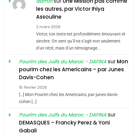
sur
Une Mission pas comme
admin
les autres, par Victor Ihiya
JUDAISME
Assouline
8
2 mars 2026
Maroc : Les amandes de
Victor, ton texte est profondément émouvant et
Tafraout, le miel de Tadla
sincère. On sent qu’il ne s’agit non seulement
Azilal consacrés produits
d’un récit, mais d’un témoignage…
DAFINA
MAROC
du terroir
sur
Mon
Pourim des Juifs du Maroc - DAFINA
1
pourim chez les Americains – par Junes
Oeil ravageur – Vanessa
Davis-Cohen
De Loya Stauber
15 février 2026
5
CINEMA
ISRAÉL
2025, l’année la plus
[…] Mon Pourim chez les Americains, par-junes-davis-
cohen […]
meurtrière selon le rapport
2
«Tu dis génocide, je dis
d’ADL contre
sur
Pourim des Juifs du Maroc - DAFINA
FRANCE
ISRAÉL
guerre»: La nouvelle
l’antisémitisme
DEMASQUES – Francky Perez & Yoni
chanson de Boy George
6
Gabali
ISRAÉL
JUDAISME
FIÈRE, DIGNE ET RÉSILIENTE :