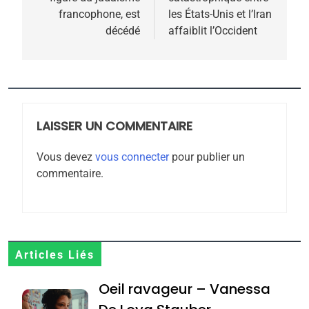
l’article
meurtrière selon le
francophone, est
les États-Unis et l’Iran
décédé
affaiblit l’Occident
rapport d’ADL contre
FRANCE
ISRAÉL
l’antisémitisme
6
FIÈRE, DIGNE ET RÉSILIENTE :
POURQUOI JE REVENDIQUE
MA JUDAÏTE par Thérèse
LAISSER UN COMMENTAIRE
ISRAÉL
JUDAISME
Zrihen-Dvir
Vous devez
vous connecter
pour publier un
7
commentaire.
CE QUI NOUS MANQUE –
Jacques Hadida
JUDAISME
8
Articles Liés
Maroc : Les amandes de
Oeil ravageur – Vanessa
Tafraout, le miel de Tadla
Azilal consacrés produits