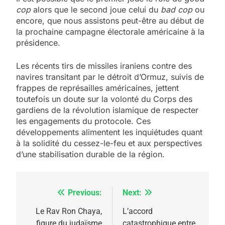
cop
alors que le second joue celui du
bad cop
ou
encore, que nous assistons peut-être au début de
la prochaine campagne électorale américaine à la
présidence.
Les récents tirs de missiles iraniens contre des
navires transitant par le détroit d’Ormuz, suivis de
frappes de représailles américaines, jettent
toutefois un doute sur la volonté du Corps des
gardiens de la révolution islamique de respecter
les engagements du protocole. Ces
développements alimentent les inquiétudes quant
à la solidité du cessez-le-feu et aux perspectives
d’une stabilisation durable de la région.
Previous:
Next:
Navigation
5
de
Le Rav Ron Chaya,
L’accord
2025, l’année la plus
figure du judaïsme
catastrophique entre