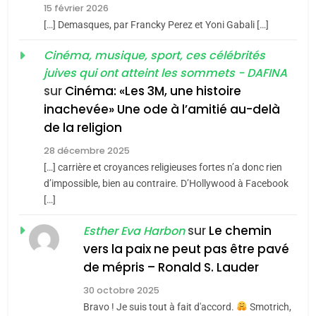
15 février 2026
POURQUOI JE REVENDIQUE
3
[…] Demasques, par Francky Perez et Yoni Gabali […]
MA JUDAÏTE par Thérèse
Tout sur la Nostalgie
ISRAÉL
JUDAISME
Cinéma, musique, sport, ces célébrités
Zrihen-Dvir
SOUVENIRS
juives qui ont atteint les sommets - DAFINA
7
CE QUI NOUS MANQUE –
sur
Cinéma: «Les 3M, une histoire
inachevée» Une ode à l’amitié au-delà
Jacques Hadida
4
Accords d’Isaac:
de la religion
JUDAISME
l’alliance pourrait
28 décembre 2025
s’étendre à 13 pays
[…] carrière et croyances religieuses fortes n’a donc rien
8
ISRAÉL
JUDAISME
Maroc : Les amandes de
d’impossible, bien au contraire. D’Hollywood à Facebook
d’Amérique latine
[…]
Tafraout, le miel de Tadla
5
2025, l’année la plus
Azilal consacrés produits
sur
Le chemin
DAFINA
MAROC
Esther Eva Harbon
meurtrière selon le
du terroir
vers la paix ne peut pas être pavé
rapport d’ADL contre
1
de mépris – Ronald S. Lauder
FRANCE
ISRAÉL
Oeil ravageur – Vanessa De
l’antisémitisme
30 octobre 2025
Loya Stauber
6
Bravo ! Je suis tout à fait d'accord.
Smotrich,
FIÈRE, DIGNE ET RÉSILIENTE :