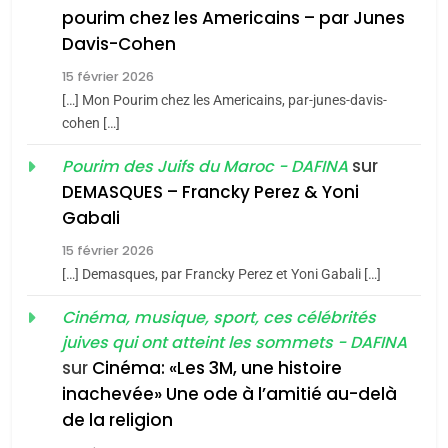
8
pourim chez les Americains – par Junes
Maroc : Les amandes de
Davis-Cohen
Tafraout, le miel de Tadla
15 février 2026
Azilal consacrés produits
DAFINA
MAROC
[…] Mon Pourim chez les Americains, par-junes-davis-
du terroir
cohen […]
1
Oeil ravageur – Vanessa
sur
Pourim des Juifs du Maroc - DAFINA
De Loya Stauber
DEMASQUES – Francky Perez & Yoni
5
Gabali
CINEMA
ISRAÉL
2025, l’année la plus
15 février 2026
meurtrière selon le rapport
2
[…] Demasques, par Francky Perez et Yoni Gabali […]
«Tu dis génocide, je dis
d’ADL contre
FRANCE
ISRAÉL
guerre»: La nouvelle
Cinéma, musique, sport, ces célébrités
l’antisémitisme
juives qui ont atteint les sommets - DAFINA
chanson de Boy George
6
ISRAÉL
JUDAISME
FIÈRE, DIGNE ET RÉSILIENTE :
sur
Cinéma: «Les 3M, une histoire
inachevée» Une ode à l’amitié au-delà
POURQUOI JE REVENDIQUE
3
de la religion
MA JUDAÏTE par Thérèse
Tout sur la Nostalgie
ISRAÉL
JUDAISME