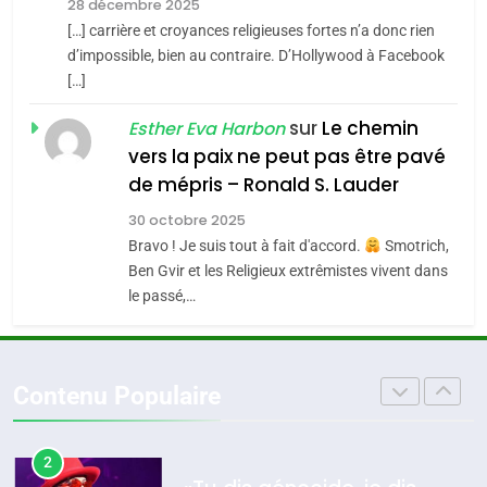
Zrihen-Dvir
28 décembre 2025
SOUVENIRS
[…] carrière et croyances religieuses fortes n’a donc rien
7
CE QUI NOUS MANQUE –
d’impossible, bien au contraire. D’Hollywood à Facebook
[…]
Jacques Hadida
4
Accords d’Isaac:
sur
Le chemin
JUDAISME
Esther Eva Harbon
l’alliance pourrait
vers la paix ne peut pas être pavé
s’étendre à 13 pays
8
de mépris – Ronald S. Lauder
ISRAÉL
JUDAISME
Maroc : Les amandes de
d’Amérique latine
30 octobre 2025
Tafraout, le miel de Tadla
5
Bravo ! Je suis tout à fait d'accord.
Smotrich,
2025, l’année la plus
Azilal consacrés produits
DAFINA
MAROC
Ben Gvir et les Religieux extrêmistes vivent dans
meurtrière selon le
du terroir
le passé,…
rapport d’ADL contre
1
FRANCE
ISRAÉL
Oeil ravageur – Vanessa De
l’antisémitisme
Loya Stauber
6
Contenu Populaire
FIÈRE, DIGNE ET RÉSILIENTE :
CINEMA
ISRAÉL
POURQUOI JE REVENDIQUE
MA JUDAÏTE par Thérèse
2
ISRAÉL
JUDAISME