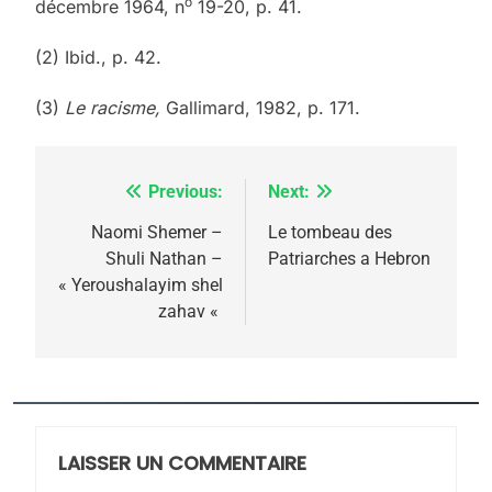
o
décembre 1964, n
19-20, p. 41.
(2) Ibid., p. 42.
(3)
Le racisme,
Gallimard, 1982, p. 171.
Previous:
Next:
Navigation
de
Naomi Shemer –
Le tombeau des
Shuli Nathan –
Patriarches a Hebron
l’article
« Yeroushalayim shel
zahav «
5
2025, l’année la plus
meurtrière selon le
rapport d’ADL contre
LAISSER UN COMMENTAIRE
FRANCE
ISRAÉL