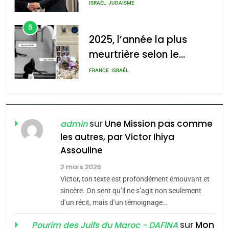
s’étendre à 13 pays
meurtrière selon le rapport
ISRAÉL
JUDAISME
d’Amérique latine
d’ADL contre
5
l’antisémitisme
2025, l’année la plus
meurtrière selon le
admin
0
rapport d’ADL contre
FRANCE
ISRAÉL
l’antisémitisme
6
FIÈRE, DIGNE ET RÉSILIENTE :
POURQUOI JE REVENDIQUE
sur
Une Mission pas comme
admin
MA JUDAÏTE par Thérèse
les autres, par Victor Ihiya
ISRAÉL
JUDAISME
Assouline
Zrihen-Dvir
7
2 mars 2026
CE QUI NOUS MANQUE –
Victor, ton texte est profondément émouvant et
Jacques Hadida
sincère. On sent qu’il ne s’agit non seulement
d’un récit, mais d’un témoignage…
JUDAISME
sur
Mon
Pourim des Juifs du Maroc - DAFINA