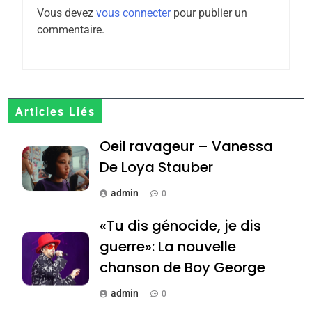
l’antisémitisme
Vous devez
vous connecter
pour publier un
6
commentaire.
FIÈRE, DIGNE ET RÉSILIENTE :
POURQUOI JE REVENDIQUE
MA JUDAÏTE par Thérèse
ISRAÉL
JUDAISME
Zrihen-Dvir
7
Articles Liés
CE QUI NOUS MANQUE –
Oeil ravageur – Vanessa
Jacques Hadida
De Loya Stauber
JUDAISME
admin
0
8
Maroc : Les amandes de
«Tu dis génocide, je dis
Tafraout, le miel de Tadla
guerre»: La nouvelle
Azilal consacrés produits
DAFINA
MAROC
chanson de Boy George
du terroir
1
admin
0
Oeil ravageur – Vanessa