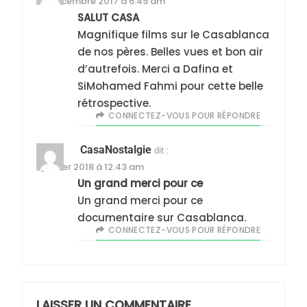
28 décembre 2017 à 6:49 am
SALUT CASA
5
Magnifique films sur le Casablanca
2025, l’année la plus
de nos pères. Belles vues et bon air
meurtrière selon le
d’autrefois. Merci a Dafina et
rapport d’ADL contre
SiMohamed Fahmi pour cette belle
FRANCE
ISRAÉL
rétrospective.
l’antisémitisme
CONNECTEZ-VOUS POUR RÉPONDRE
6
FIÈRE, DIGNE ET RÉSILIENTE :
CasaNostalgie
dit :
POURQUOI JE REVENDIQUE
1 janvier 2018 à 12:43 am
MA JUDAÏTE par Thérèse
ISRAÉL
JUDAISME
Un grand merci pour ce
Zrihen-Dvir
Un grand merci pour ce
7
documentaire sur Casablanca.
CE QUI NOUS MANQUE –
CONNECTEZ-VOUS POUR RÉPONDRE
Jacques Hadida
JUDAISME
LAISSER UN COMMENTAIRE
8