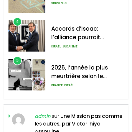
SOUVENIRS
4
Accords d’Isaac:
l’alliance pourrait
s’étendre à 13 pays
ISRAÉL
JUDAISME
d’Amérique latine
5
2025, l’année la plus
meurtrière selon le
rapport d’ADL contre
FRANCE
ISRAÉL
l’antisémitisme
6
FIÈRE, DIGNE ET RÉSILIENTE :
POURQUOI JE REVENDIQUE
sur
Une Mission pas comme
admin
MA JUDAÏTE par Thérèse
les autres, par Victor Ihiya
ISRAÉL
JUDAISME
Assouline