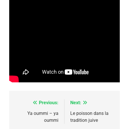
Previous:
Next:
Navigation
de
Ya oummi – ya
Le poisson dans la
oummi
tradition juive
l’article