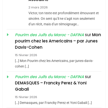
Zrihen-Dvir
7
2 mars 2026
CE QUI NOUS MANQUE –
Victor, ton texte est profondément émouvant et
Jacques Hadida
sincère. On sent qu’il ne s’agit non seulement
d’un récit, mais d’un témoignage…
JUDAISME
sur
Mon
Pourim des Juifs du Maroc - DAFINA
8
pourim chez les Americains – par Junes
Maroc : Les amandes de
Davis-Cohen
Tafraout, le miel de Tadla
15 février 2026
Azilal consacrés produits
DAFINA
MAROC
[…] Mon Pourim chez les Americains, par-junes-davis-
du terroir
cohen […]
1
Oeil ravageur – Vanessa
sur
Pourim des Juifs du Maroc - DAFINA
De Loya Stauber
DEMASQUES – Francky Perez & Yoni
5
Gabali
CINEMA
ISRAÉL
2025, l’année la plus
15 février 2026
meurtrière selon le rapport
2
[…] Demasques, par Francky Perez et Yoni Gabali […]
«Tu dis génocide, je dis
d’ADL contre