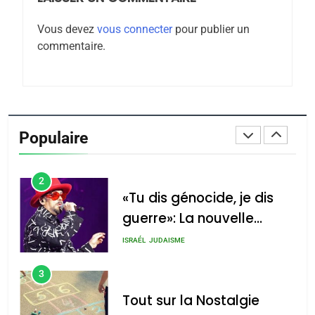
Maroc : Les amandes de
Vous devez
vous connecter
pour publier un
Tafraout, le miel de Tadla
commentaire.
Azilal consacrés produits
DAFINA
MAROC
du terroir
1
Oeil ravageur – Vanessa
De Loya Stauber
Populaire
CINEMA
ISRAÉL
2
«Tu dis génocide, je dis
guerre»: La nouvelle
chanson de Boy George
ISRAÉL
JUDAISME
3
Tout sur la Nostalgie