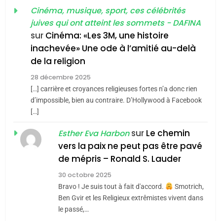
FRANCE
ISRAÉL
guerre»: La nouvelle
Cinéma, musique, sport, ces célébrités
l’antisémitisme
juives qui ont atteint les sommets - DAFINA
chanson de Boy George
6
ISRAÉL
JUDAISME
FIÈRE, DIGNE ET RÉSILIENTE :
sur
Cinéma: «Les 3M, une histoire
inachevée» Une ode à l’amitié au-delà
POURQUOI JE REVENDIQUE
3
de la religion
MA JUDAÏTE par Thérèse
Tout sur la Nostalgie
ISRAÉL
JUDAISME
Zrihen-Dvir
28 décembre 2025
SOUVENIRS
[…] carrière et croyances religieuses fortes n’a donc rien
7
CE QUI NOUS MANQUE –
d’impossible, bien au contraire. D’Hollywood à Facebook
[…]
Jacques Hadida
4
Accords d’Isaac:
sur
Le chemin
JUDAISME
Esther Eva Harbon
l’alliance pourrait
vers la paix ne peut pas être pavé
s’étendre à 13 pays
8
de mépris – Ronald S. Lauder
ISRAÉL
JUDAISME
Maroc : Les amandes de
d’Amérique latine
30 octobre 2025
Tafraout, le miel de Tadla
5
Bravo ! Je suis tout à fait d'accord.
Smotrich,
2025, l’année la plus
Azilal consacrés produits
DAFINA
MAROC
Ben Gvir et les Religieux extrêmistes vivent dans
meurtrière selon le
du terroir
le passé,…
rapport d’ADL contre
1