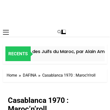
Histoire des Juifs du Maroc, par Alain Amiel
RECENTS
5 Jours Ago
Home
DAFINA
Casablanca 1970 : Maroc’n’roll
Casablanca 1970 :
Maroc’n’roll