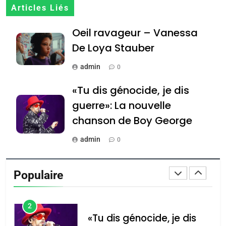
Articles Liés
8
Maroc : Les amandes de
Oeil ravageur – Vanessa
Tafraout, le miel de Tadla
De Loya Stauber
Azilal consacrés produits
DAFINA
MAROC
admin
0
du terroir
1
«Tu dis génocide, je dis
Oeil ravageur – Vanessa
guerre»: La nouvelle
De Loya Stauber
chanson de Boy George
CINEMA
ISRAÉL
admin
0
2
«Tu dis génocide, je dis
Tout sur la Nostalgie
Populaire
guerre»: La nouvelle
admin
0
chanson de Boy George
ISRAÉL
JUDAISME
Accords d’Isaac: l’alliance
נשיא המדינה יצחק
3
הרצוג נפגש עם