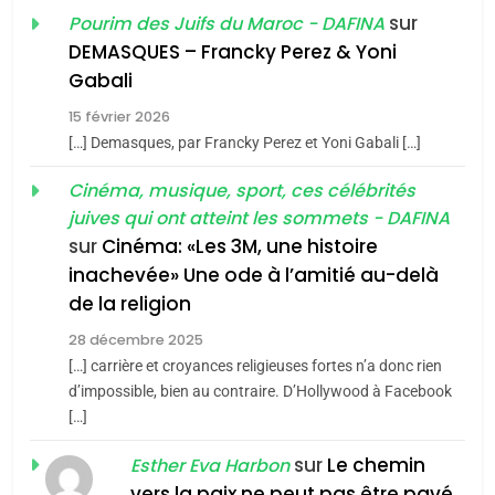
2025, l’année la plus
2
sur
Pourim des Juifs du Maroc - DAFINA
«Tu dis génocide, je dis
meurtrière selon le rapport
DEMASQUES – Francky Perez & Yoni
guerre»: La nouvelle
d’ADL contre
FRANCE
ISRAÉL
Gabali
chanson de Boy George
l’antisémitisme
ISRAÉL
JUDAISME
15 février 2026
6
FIÈRE, DIGNE ET RÉSILIENTE :
[…] Demasques, par Francky Perez et Yoni Gabali […]
3
POURQUOI JE REVENDIQUE
Cinéma, musique, sport, ces célébrités
Tout sur la Nostalgie
MA JUDAÏTE par Thérèse
juives qui ont atteint les sommets - DAFINA
ISRAÉL
JUDAISME
SOUVENIRS
Zrihen-Dvir
sur
Cinéma: «Les 3M, une histoire
7
inachevée» Une ode à l’amitié au-delà
CE QUI NOUS MANQUE –
4
de la religion
Accords d’Isaac:
Jacques Hadida
28 décembre 2025
l’alliance pourrait
JUDAISME
[…] carrière et croyances religieuses fortes n’a donc rien
s’étendre à 13 pays
d’impossible, bien au contraire. D’Hollywood à Facebook
ISRAÉL
JUDAISME
8
d’Amérique latine
[…]
Maroc : Les amandes de
5
sur
Le chemin
Esther Eva Harbon
2025, l’année la plus
Tafraout, le miel de Tadla
vers la paix ne peut pas être pavé