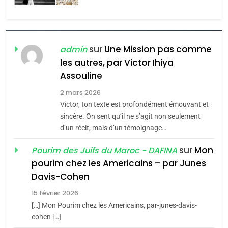
MA JUDAÏTE par Thérèse
ISRAÉL
JUDAISME
Zrihen-Dvir
7
CE QUI NOUS MANQUE –
sur
Une Mission pas comme
admin
Jacques Hadida
les autres, par Victor Ihiya
JUDAISME
Assouline
2 mars 2026
8
Victor, ton texte est profondément émouvant et
Maroc : Les amandes de
sincère. On sent qu’il ne s’agit non seulement
Tafraout, le miel de Tadla
d’un récit, mais d’un témoignage…
Azilal consacrés produits
DAFINA
MAROC
sur
Mon
Pourim des Juifs du Maroc - DAFINA
du terroir
pourim chez les Americains – par Junes
1
Oeil ravageur – Vanessa
Davis-Cohen
De Loya Stauber
15 février 2026
[…] Mon Pourim chez les Americains, par-junes-davis-
CINEMA
ISRAÉL
5
cohen […]