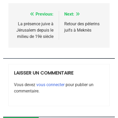
Previous:
Next:
Navigation
5
de
La présence juive à
Retour des pèlerins
2025, l’année la plus
Jérusalem depuis le
juifs à Meknès
l’article
meurtrière selon le
milieu de 19è siècle
rapport d’ADL contre
FRANCE
ISRAÉL
l’antisémitisme
6
FIÈRE, DIGNE ET RÉSILIENTE :
POURQUOI JE REVENDIQUE
LAISSER UN COMMENTAIRE
MA JUDAÏTE par Thérèse
ISRAÉL
JUDAISME
Zrihen-Dvir
Vous devez
vous connecter
pour publier un
commentaire.
7
CE QUI NOUS MANQUE –
Jacques Hadida
JUDAISME