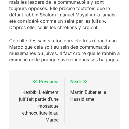
mais les leaders de la communauté s’y sont
toujours opposés. Elle précise toutefois que le
défunt rabbin Shalom Imanuel Muyal « n’a jamais
été considéré comme un saint par les juifs ».
D’après elle, seuls les chrétiens y croient.
Ce culte des saints a toujours été très répandu au
5
Maroc que cela soit au sein des communautés
2025, l’année la plus
musulmanes ou juives. Il faut croire que le rabbin a
meurtrière selon le
emmené cette pratique avec lui dans ses bagages.
rapport d’ADL contre
FRANCE
ISRAÉL
l’antisémitisme
Previous:
Next:
Navigation
6
FIÈRE, DIGNE ET RÉSILIENTE :
de
Kenbib: L’élément
Martin Buber et le
POURQUOI JE REVENDIQUE
juif fait partie d’une
Hassidisme
l’article
MA JUDAÏTE par Thérèse
mosaïque
ISRAÉL
JUDAISME
ethnoculturelle au
Zrihen-Dvir
Maroc
7
CE QUI NOUS MANQUE –