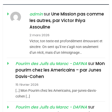
FIÈRE, DIGNE ET RÉSILIENTE :
POURQUOI JE REVENDIQUE
sur
Une Mission pas comme
admin
MA JUDAÏTE par Thérèse
les autres, par Victor Ihiya
ISRAÉL
JUDAISME
Assouline
Zrihen-Dvir
7
2 mars 2026
CE QUI NOUS MANQUE –
Victor, ton texte est profondément émouvant et
Jacques Hadida
sincère. On sent qu’il ne s’agit non seulement
d’un récit, mais d’un témoignage…
JUDAISME
sur
Mon
Pourim des Juifs du Maroc - DAFINA
8
pourim chez les Americains – par Junes
Maroc : Les amandes de
Davis-Cohen
Tafraout, le miel de Tadla
15 février 2026
Azilal consacrés produits
DAFINA
MAROC
[…] Mon Pourim chez les Americains, par-junes-davis-
du terroir
cohen […]
1
Oeil ravageur – Vanessa
sur
Pourim des Juifs du Maroc - DAFINA
De Loya Stauber