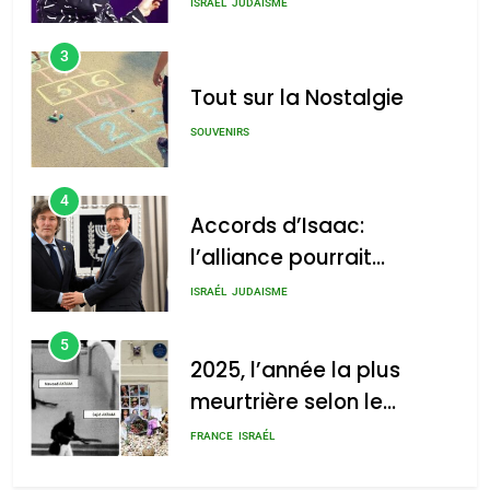
chanson de Boy George
ISRAÉL
JUDAISME
3
Tout sur la Nostalgie
SOUVENIRS
4
Accords d’Isaac:
l’alliance pourrait
s’étendre à 13 pays
ISRAÉL
JUDAISME
d’Amérique latine
5
2025, l’année la plus
meurtrière selon le
rapport d’ADL contre
FRANCE
ISRAÉL
l’antisémitisme
6