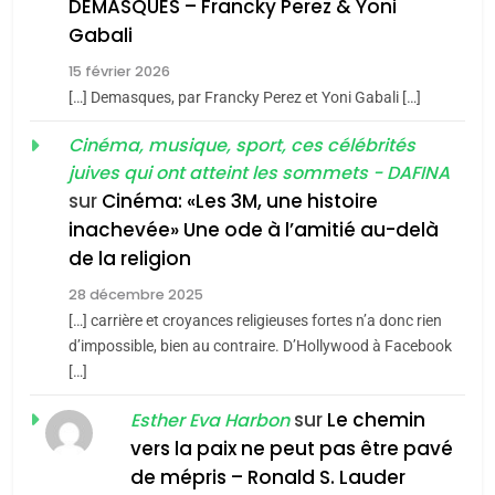
DEMASQUES – Francky Perez & Yoni
5
Gabali
CINEMA
ISRAÉL
2025, l’année la plus
15 février 2026
meurtrière selon le rapport
2
[…] Demasques, par Francky Perez et Yoni Gabali […]
«Tu dis génocide, je dis
d’ADL contre
FRANCE
ISRAÉL
guerre»: La nouvelle
Cinéma, musique, sport, ces célébrités
l’antisémitisme
juives qui ont atteint les sommets - DAFINA
chanson de Boy George
6
ISRAÉL
JUDAISME
FIÈRE, DIGNE ET RÉSILIENTE :
sur
Cinéma: «Les 3M, une histoire
inachevée» Une ode à l’amitié au-delà
POURQUOI JE REVENDIQUE
3
de la religion
MA JUDAÏTE par Thérèse
Tout sur la Nostalgie
ISRAÉL
JUDAISME
Zrihen-Dvir
28 décembre 2025
SOUVENIRS
[…] carrière et croyances religieuses fortes n’a donc rien
7
CE QUI NOUS MANQUE –
d’impossible, bien au contraire. D’Hollywood à Facebook
[…]
Jacques Hadida
4
Accords d’Isaac:
sur
Le chemin
JUDAISME
Esther Eva Harbon
l’alliance pourrait
vers la paix ne peut pas être pavé
s’étendre à 13 pays
8
de mépris – Ronald S. Lauder
ISRAÉL
JUDAISME
Maroc : Les amandes de