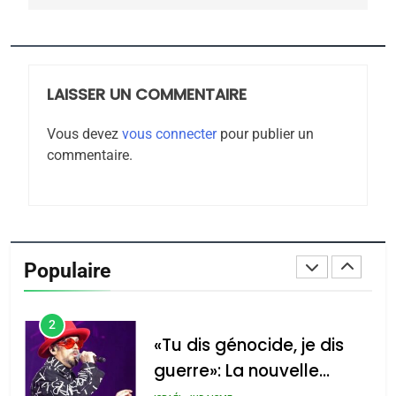
Jacques Hadida
JUDAISME
LAISSER UN COMMENTAIRE
8
Maroc : Les amandes de
Vous devez
vous connecter
pour publier un
Tafraout, le miel de Tadla
commentaire.
Azilal consacrés produits
DAFINA
MAROC
du terroir
1
Oeil ravageur – Vanessa
De Loya Stauber
Populaire
CINEMA
ISRAÉL
2
«Tu dis génocide, je dis
guerre»: La nouvelle