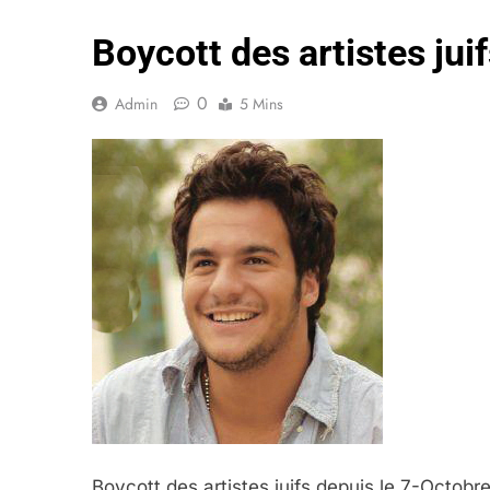
Boycott des artistes jui
0
Admin
5 Mins
Boycott des artistes juifs depuis le 7-Octobr