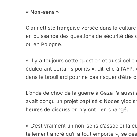
« Non-sens »
Clarinettiste française versée dans la cultur
en puissance des questions de sécurité dès q
ou en Pologne.
5
« Il y a toujours cette question et aussi cel
édulcorant certains points », dit-elle à l’AFP.
dans le brouillard pour ne pas risquer d’être c
2025, L’année La Plus
L’onde de choc de la guerre à Gaza l’a aussi 
FRANCE
ISRAÉL
avait conçu un projet baptisé « Noces yiddis
heures de discussion n’y ont rien changé.
« C’est vraiment un non-sens d’associer la cu
tellement ancré qu’il a tout emporté », se dé