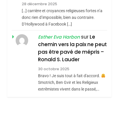
Meurtrière Selon Le
28 décembre 2025
Rapport D’ADL
FRANCE
ISRAÉL
[…] carrière et croyances religieuses fortes n’a
Contre
donc rien d’impossible, bien au contraire.
6
FIÈRE, DIGNE ET
D’Hollywood à Facebook […]
L’antisémitisme
RÉSILIENTE :
sur
Le
Esther Eva Harbon
POURQUOI JE
chemin vers la paix ne peut
ISRAÉL
JUDAISME
REVENDIQUE MA
pas être pavé de mépris –
7
CE QUI NOUS
JUDAÏTE Par Thérèse
Ronald S. Lauder
MANQUE – Jacques
Zrihen-Dvir
30 octobre 2025
Hadida
Bravo ! Je suis tout à fait d'accord.
JUDAISME
Smotrich, Ben Gvir et les Religieux
8
extrêmistes vivent dans le passé,…
Maroc : Les Amandes
De Tafraout, Le Miel
De Tadla Azilal
DAFINA
MAROC
Consacrés Produits
Du Terroir