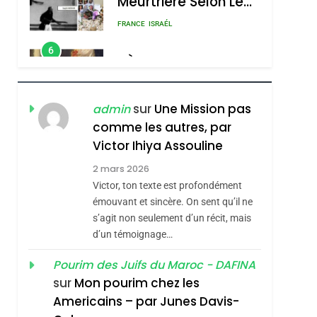
Meurtrière Selon Le
Rapport D’ADL
FRANCE
ISRAÉL
Contre
6
FIÈRE, DIGNE ET
L’antisémitisme
RÉSILIENTE :
POURQUOI JE
ISRAÉL
JUDAISME
sur
Une Mission pas
admin
REVENDIQUE MA
comme les autres, par
7
CE QUI NOUS
JUDAÏTE Par Thérèse
Victor Ihiya Assouline
MANQUE – Jacques
Zrihen-Dvir
2 mars 2026
Hadida
Victor, ton texte est profondément
JUDAISME
émouvant et sincère. On sent qu’il ne
8
s’agit non seulement d’un récit, mais
Maroc : Les Amandes
d’un témoignage…
De Tafraout, Le Miel
De Tadla Azilal
Pourim des Juifs du Maroc - DAFINA
DAFINA
MAROC
sur
Mon pourim chez les
Consacrés Produits
1
Americains – par Junes Davis-
Oeil Ravageur –
Du Terroir