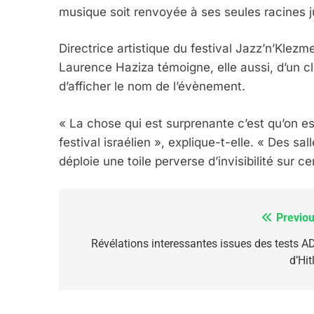
6
musique soit renvoyée à ses seules racines jui
Directrice artistique du festival Jazz’n’Klezm
FIÈRE, DIGNE ET RÉSIL
Laurence Haziza témoigne, elle aussi, d’un cl
Dvir
d’afficher le nom de l’évènement.
ISRAÉL
JUDAISME
« La chose qui est surprenante c’est qu’on es
festival israélien », explique-t-elle. « Des sa
déploie une toile perverse d’invisibilité sur ce
7
Previou
Navigation
de
Révélations interessantes issues des tests A
d’Hit
CE QUI NOUS MANQUE
l’article
JUDAISME