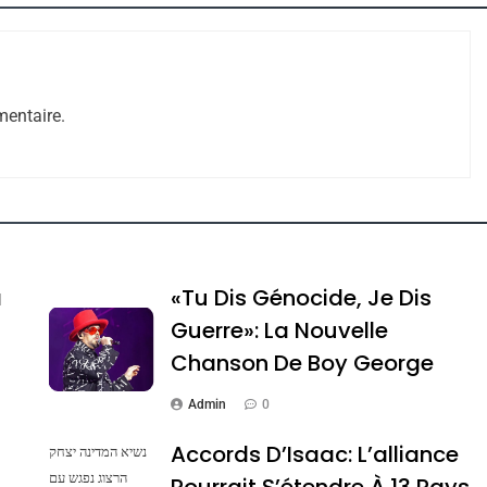
entaire.
e Tafraout, Le Miel De Tadla Azilal Consacrés P
a
«Tu Dis Génocide, Je Dis
Guerre»: La Nouvelle
Chanson De Boy George
Admin
0
Accords D’Isaac: L’alliance
נשיא המדינה יצחק
הרצוג נפגש עם