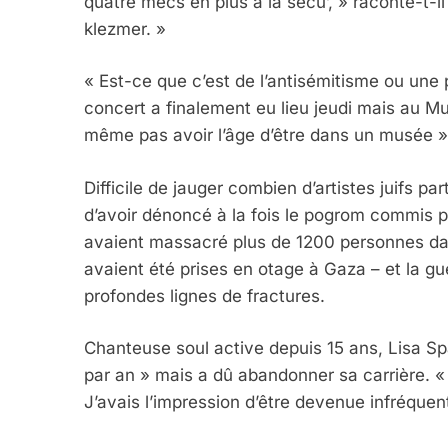
quatre mecs en plus à la sécu’, » raconte-t-il
klezmer. »
« Est-ce que c’est de l’antisémitisme ou une pu
concert a finalement eu lieu jeudi mais au Mu
même pas avoir l’âge d’être dans un musée », 
Difficile de jauger combien d’artistes juifs p
d’avoir dénoncé à la fois le pogrom commis 
avaient massacré plus de 1200 personnes dans
avaient été prises en otage à Gaza – et la gu
profondes lignes de fractures.
Chanteuse soul active depuis 15 ans, Lisa Sp
par an » mais a dû abandonner sa carrière. «
J’avais l’impression d’être devenue infréquent