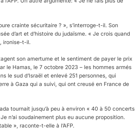
 à l’AFP. Un autre argumente: « Je ne fais plus de
re crainte sécuritaire ? », s’interroge-t-il. Son
sée d’art et d’histoire du judaïsme. « Je crois quand
ironise-t-il.
artagent son amertume et le sentiment de payer le prix
par le Hamas, le 7 octobre 2023 – les hommes armés
 le sud d’Israël et enlevé 251 personnes, qui
erre à Gaza qui a suivi, qui ont creusé en France de
ada tournait jusqu’à peu à environ « 40 à 50 concerts
 Je n’ai soudainement plus eu aucune proposition.
able », raconte-t-elle à l’AFP.