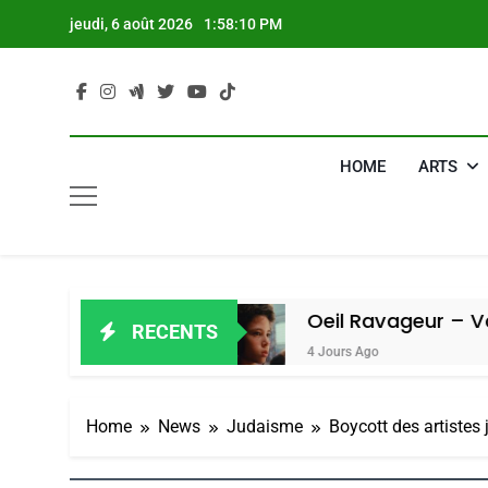
Skip
jeudi, 6 août 2026
1:58:11 PM
to
content
HOME
ARTS
 Amiel
Oeil Ravageur – Vanessa De L
RECENTS
4 Jours Ago
Home
News
Judaisme
Boycott des artistes 