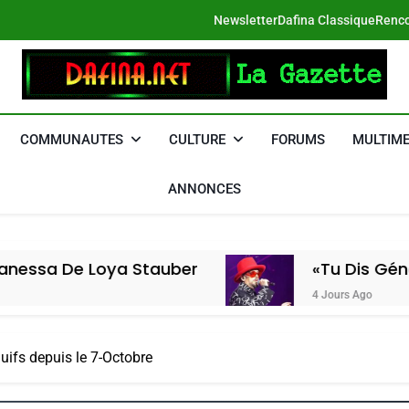
Newsletter
Dafina Classique
Renco
DAFINA
Le Net Des Juifs Du Maroc
COMMUNAUTES
CULTURE
FORUMS
MULTIME
ANNONCES
oya Stauber
«Tu Dis Génocide, Je D
4 Jours Ago
juifs depuis le 7-Octobre