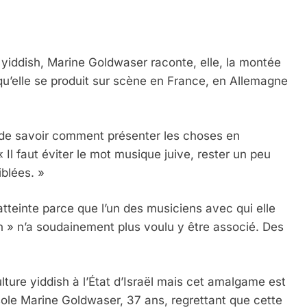
e yiddish, Marine Goldwaser raconte, elle, la montée
u’elle se produit sur scène en France, en Allemagne
le de savoir comment présenter les choses en
 « Il faut éviter le mot musique juive, rester un peu
iblées. »
 Meurtrière Selon Le Rapport D’ADL Contre L’anti
atteinte parce que l’un des musiciens avec qui elle
h » n’a soudainement plus voulu y être associé. Des
lture yiddish à l’État d’Israël mais cet amalgame est
sole Marine Goldwaser, 37 ans, regrettant que cette