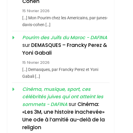
Cohen
Vanessa De Loya
15 février 2026
Stauber
CINEMA
ISRAÉL
[…] Mon Pourim chez les Americains, par-junes-
2
davis-cohen […]
«Tu Dis Génocide, Je
Pourim des Juifs du Maroc - DAFINA
Dis Guerre»: La
sur
DEMASQUES – Francky Perez &
Nouvelle Chanson De
ISRAÉL
JUDAISME
Yoni Gabali
Boy George
3
15 février 2026
Tout Sur La Nostalgie
[…] Demasques, par Francky Perez et Yoni
SOUVENIRS
Gabali […]
4
Cinéma, musique, sport, ces
Accords D’Isaac:
célébrités juives qui ont atteint les
L’alliance Pourrait
sur
Cinéma:
sommets - DAFINA
S’étendre À 13 Pays
ISRAÉL
JUDAISME
«Les 3M, une histoire inachevée»
D’Amérique Latine
Une ode à l’amitié au-delà de la
5
2025, L’année La Plus
religion