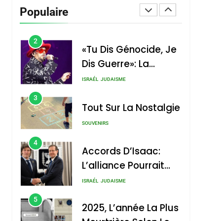
Vanessa De Loya
Populaire
Stauber
CINEMA
ISRAÉL
2
«Tu Dis Génocide, Je
Dis Guerre»: La
Nouvelle Chanson De
ISRAÉL
JUDAISME
Boy George
3
Tout Sur La Nostalgie
SOUVENIRS
4
Accords D’Isaac:
L’alliance Pourrait
S’étendre À 13 Pays
ISRAÉL
JUDAISME
D’Amérique Latine
5
2025, L’année La Plus