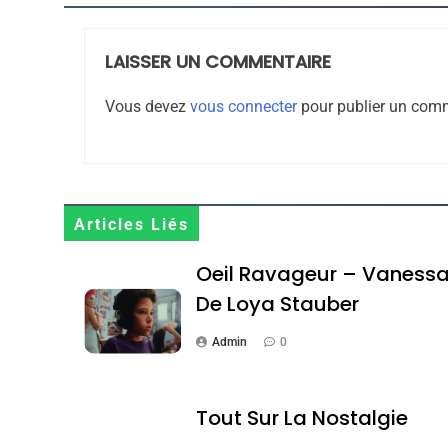
LAISSER UN COMMENTAIRE
8
Vous devez
vous connecter
pour publier un comm
Maroc : Les Amandes D
Terroir
Articles Liés
DAFINA
MAROC
Oeil Ravageur – Vaness
De Loya Stauber
Admin
0
1
Tout Sur La Nostalgie