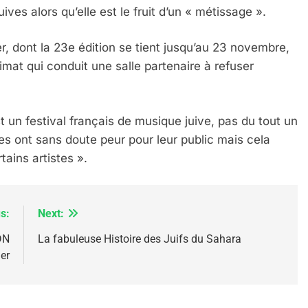
ves alors qu’elle est le fruit d’un « métissage ».
er, dont la 23e édition se tient jusqu’au 23 novembre,
IENTE : POURQUOI JE REVENDIQUE MA JUDAÏTE Par T
imat qui conduit une salle partenaire à refuser
t un festival français de musique juive, pas du tout un
lles ont sans doute peur pour leur public mais cela
rtains artistes ».
s:
Next:
DN
La fabuleuse Histoire des Juifs du Sahara
ler
 – Jacques Hadida