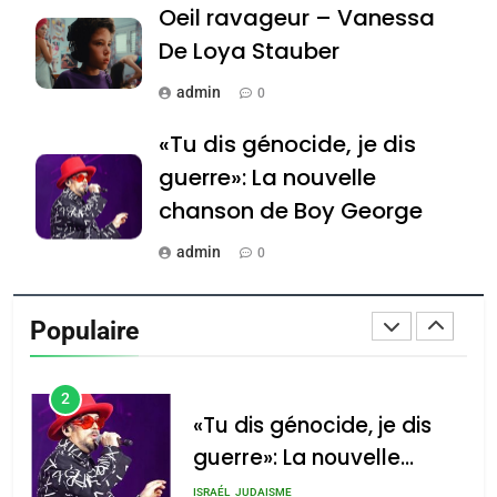
Oeil ravageur – Vanessa
Jacques Hadida
De Loya Stauber
JUDAISME
admin
0
8
Maroc : Les amandes de
«Tu dis génocide, je dis
Tafraout, le miel de Tadla
guerre»: La nouvelle
Azilal consacrés produits
DAFINA
MAROC
chanson de Boy George
du terroir
1
admin
0
Oeil ravageur – Vanessa
Tout sur la Nostalgie
De Loya Stauber
Populaire
admin
CINEMA
ISRAÉL
0
2
Accords d’Isaac: l’alliance
נשיא המדינה יצחק
«Tu dis génocide, je dis
הרצוג נפגש עם
pourrait s’étendre à 13
guerre»: La nouvelle
נשיא ארגנטינה
pays d’Amérique latine
chanson de Boy George
חוויאר מיליי, במשכן
ISRAÉL
JUDAISME