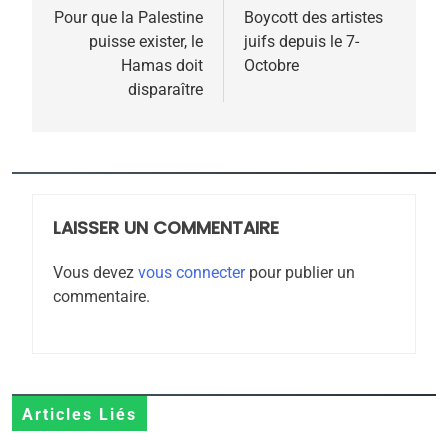
de
Pour que la Palestine
Boycott des artistes
puisse exister, le
juifs depuis le 7-
l’article
Hamas doit
Octobre
disparaître
5
2025, l’année la plus
meurtrière selon le
rapport d’ADL contre
LAISSER UN COMMENTAIRE
FRANCE
ISRAÉL
l’antisémitisme
Vous devez
vous connecter
pour publier un
6
commentaire.
FIÈRE, DIGNE ET RÉSILIENTE :
POURQUOI JE REVENDIQUE
MA JUDAÏTE par Thérèse
ISRAÉL
JUDAISME
Zrihen-Dvir
7
Articles Liés
CE QUI NOUS MANQUE –