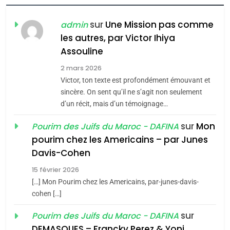
FIÈRE, DIGNE ET RÉSILIENTE :
POURQUOI JE REVENDIQUE
sur
Une Mission pas comme
admin
MA JUDAÏTE par Thérèse
les autres, par Victor Ihiya
ISRAÉL
JUDAISME
Assouline
Zrihen-Dvir
7
2 mars 2026
CE QUI NOUS MANQUE –
Victor, ton texte est profondément émouvant et
Jacques Hadida
sincère. On sent qu’il ne s’agit non seulement
d’un récit, mais d’un témoignage…
JUDAISME
sur
Mon
Pourim des Juifs du Maroc - DAFINA
8
pourim chez les Americains – par Junes
Maroc : Les amandes de
Davis-Cohen
Tafraout, le miel de Tadla
15 février 2026
Azilal consacrés produits
DAFINA
MAROC
[…] Mon Pourim chez les Americains, par-junes-davis-
du terroir
cohen […]
1
Oeil ravageur – Vanessa
sur
Pourim des Juifs du Maroc - DAFINA
De Loya Stauber
DEMASQUES – Francky Perez & Yoni