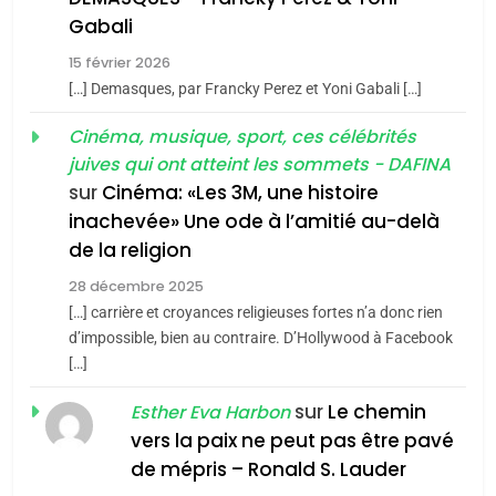
5
Gabali
CINEMA
ISRAÉL
2025, l’année la plus
15 février 2026
meurtrière selon le rapport
2
[…] Demasques, par Francky Perez et Yoni Gabali […]
«Tu dis génocide, je dis
d’ADL contre
FRANCE
ISRAÉL
guerre»: La nouvelle
Cinéma, musique, sport, ces célébrités
l’antisémitisme
juives qui ont atteint les sommets - DAFINA
chanson de Boy George
6
ISRAÉL
JUDAISME
FIÈRE, DIGNE ET RÉSILIENTE :
sur
Cinéma: «Les 3M, une histoire
inachevée» Une ode à l’amitié au-delà
POURQUOI JE REVENDIQUE
3
de la religion
MA JUDAÏTE par Thérèse
Tout sur la Nostalgie
ISRAÉL
JUDAISME
Zrihen-Dvir
28 décembre 2025
SOUVENIRS
[…] carrière et croyances religieuses fortes n’a donc rien
7
CE QUI NOUS MANQUE –
d’impossible, bien au contraire. D’Hollywood à Facebook
[…]
Jacques Hadida
4
Accords d’Isaac:
sur
Le chemin
JUDAISME
Esther Eva Harbon
l’alliance pourrait
vers la paix ne peut pas être pavé
s’étendre à 13 pays
8
de mépris – Ronald S. Lauder
ISRAÉL
JUDAISME
Maroc : Les amandes de
d’Amérique latine