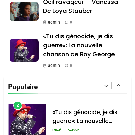
Oeil ravageur – Vanessa
Tafraout, le miel de Tadla
Azilal consacrés produits
De Loya Stauber
DAFINA
MAROC
du terroir
admin
0
1
Oeil ravageur – Vanessa
«Tu dis génocide, je dis
De Loya Stauber
guerre»: La nouvelle
CINEMA
ISRAÉL
chanson de Boy George
2
admin
0
«Tu dis génocide, je dis
Tout sur la Nostalgie
guerre»: La nouvelle
Populaire
chanson de Boy George
admin
ISRAÉL
JUDAISME
0
3
Accords d’Isaac: l’alliance
נשיא המדינה יצחק
הרצוג נפגש עם
Tout sur la Nostalgie
pourrait s’étendre à 13
נשיא ארגנטינה
pays d’Amérique latine
SOUVENIRS
חוויאר מיליי, במשכן