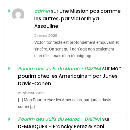
CE QUI NOUS MANQUE –
Jacques Hadida
sur
Une Mission pas comme
admin
les autres, par Victor Ihiya
JUDAISME
Assouline
8
2 mars 2026
Maroc : Les amandes de
Victor, ton texte est profondément émouvant et
Tafraout, le miel de Tadla
sincère. On sent qu’il ne s’agit non seulement
Azilal consacrés produits
d’un récit, mais d’un témoignage…
DAFINA
MAROC
du terroir
sur
Mon
Pourim des Juifs du Maroc - DAFINA
1
pourim chez les Americains – par Junes
Oeil ravageur – Vanessa
Davis-Cohen
De Loya Stauber
15 février 2026
5
CINEMA
ISRAÉL
[…] Mon Pourim chez les Americains, par-junes-davis-
2025, l’année la plus
cohen […]
meurtrière selon le rapport
2
«Tu dis génocide, je dis
d’ADL contre
sur
Pourim des Juifs du Maroc - DAFINA
FRANCE
ISRAÉL
guerre»: La nouvelle
l’antisémitisme
DEMASQUES – Francky Perez & Yoni