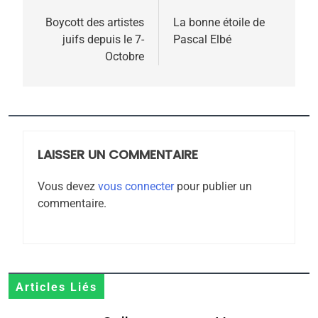
5
2025, l’année la plus
de
Boycott des artistes
La bonne étoile de
meurtrière selon le
juifs depuis le 7-
Pascal Elbé
l’article
Octobre
rapport d’ADL contre
FRANCE
ISRAÉL
l’antisémitisme
6
FIÈRE, DIGNE ET RÉSILIENTE :
POURQUOI JE REVENDIQUE
MA JUDAÏTE par Thérèse
LAISSER UN COMMENTAIRE
ISRAÉL
JUDAISME
Zrihen-Dvir
Vous devez
vous connecter
pour publier un
7
commentaire.
CE QUI NOUS MANQUE –
Jacques Hadida
JUDAISME
8
Articles Liés
Maroc : Les amandes de