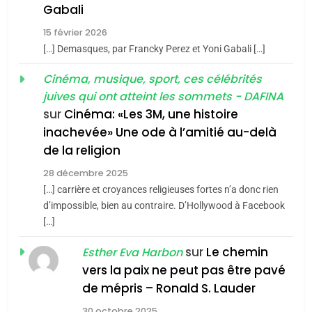
chanson de Boy George
6
Gabali
ISRAÉL
JUDAISME
FIÈRE, DIGNE ET RÉSILIENTE :
15 février 2026
POURQUOI JE REVENDIQUE
3
[…] Demasques, par Francky Perez et Yoni Gabali […]
MA JUDAÏTE par Thérèse
Tout sur la Nostalgie
ISRAÉL
JUDAISME
Cinéma, musique, sport, ces célébrités
Zrihen-Dvir
SOUVENIRS
juives qui ont atteint les sommets - DAFINA
7
sur
Cinéma: «Les 3M, une histoire
CE QUI NOUS MANQUE –
inachevée» Une ode à l’amitié au-delà
Jacques Hadida
4
Accords d’Isaac:
de la religion
JUDAISME
l’alliance pourrait
28 décembre 2025
s’étendre à 13 pays
[…] carrière et croyances religieuses fortes n’a donc rien
8
ISRAÉL
JUDAISME
Maroc : Les amandes de
d’impossible, bien au contraire. D’Hollywood à Facebook
d’Amérique latine
[…]
Tafraout, le miel de Tadla
5
2025, l’année la plus
Azilal consacrés produits
sur
Le chemin
Esther Eva Harbon
DAFINA
MAROC
meurtrière selon le
du terroir
vers la paix ne peut pas être pavé
rapport d’ADL contre
1
de mépris – Ronald S. Lauder
FRANCE
ISRAÉL
Oeil ravageur – Vanessa De
l’antisémitisme
30 octobre 2025