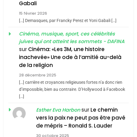
chanson de Boy George
6
Gabali
ISRAÉL
JUDAISME
FIÈRE, DIGNE ET RÉSILIENTE :
15 février 2026
POURQUOI JE REVENDIQUE
3
[…] Demasques, par Francky Perez et Yoni Gabali […]
MA JUDAÏTE par Thérèse
Tout sur la Nostalgie
ISRAÉL
JUDAISME
Cinéma, musique, sport, ces célébrités
Zrihen-Dvir
SOUVENIRS
juives qui ont atteint les sommets - DAFINA
7
CE QUI NOUS MANQUE –
sur
Cinéma: «Les 3M, une histoire
inachevée» Une ode à l’amitié au-delà
Jacques Hadida
4
Accords d’Isaac:
de la religion
JUDAISME
l’alliance pourrait
28 décembre 2025
s’étendre à 13 pays
[…] carrière et croyances religieuses fortes n’a donc rien
8
ISRAÉL
JUDAISME
Maroc : Les amandes de
d’impossible, bien au contraire. D’Hollywood à Facebook
d’Amérique latine
[…]
Tafraout, le miel de Tadla
5
2025, l’année la plus
Azilal consacrés produits
sur
Le chemin
DAFINA
MAROC
Esther Eva Harbon
meurtrière selon le
du terroir
vers la paix ne peut pas être pavé
rapport d’ADL contre
1
de mépris – Ronald S. Lauder
FRANCE
ISRAÉL
Oeil ravageur – Vanessa De
l’antisémitisme
30 octobre 2025