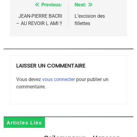
5
Previous:
Next:
Navigation
2025, l’année la plus
meurtrière selon le
de
JEAN-PIERRE BACRI
L’excision des
– AU REVOIR L AMI !!
fillettes
rapport d’ADL contre
l’article
FRANCE
ISRAÉL
l’antisémitisme
6
FIÈRE, DIGNE ET RÉSILIENTE :
POURQUOI JE REVENDIQUE
MA JUDAÏTE par Thérèse
LAISSER UN COMMENTAIRE
ISRAÉL
JUDAISME
Zrihen-Dvir
Vous devez
vous connecter
pour publier un
7
commentaire.
CE QUI NOUS MANQUE –
Jacques Hadida
JUDAISME
8
Articles Liés
Maroc : Les amandes de