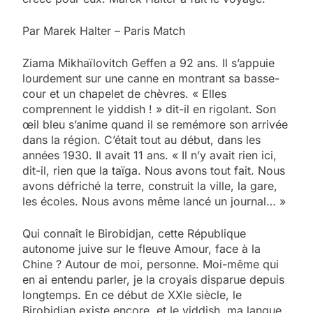
Par Marek Halter – Paris Match
Z
iama Mikhaïlovitch Geffen a 92 ans. Il s’appuie
lourdement sur une canne en montrant sa basse-
cour et un chapelet de chèvres. « Elles
comprennent le yiddish ! » dit-il en rigolant. Son
œil bleu s’anime quand il se remémore son arrivée
dans la région. C’était tout au début, dans les
années 1930. Il avait 11 ans. « Il n’y avait rien ici,
dit-il, rien que la taïga. Nous avons tout fait. Nous
avons défriché la terre, construit la ville, la gare,
les écoles. Nous avons même lancé un journal… »
Qui connaît le Birobidjan, cette République
autonome juive sur le fleuve Amour, face à la
Chine ? Autour de moi, personne. Moi-même qui
en ai entendu parler, je la croyais disparue depuis
longtemps. En ce début de XXIe siècle, le
Birobidjan existe encore, et le yiddish, ma langue