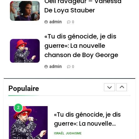
Oeil ravageur – Vanessa
Tafraout, le miel de Tadla
Azilal consacrés produits
De Loya Stauber
DAFINA
MAROC
du terroir
admin
0
1
Oeil ravageur – Vanessa
«Tu dis génocide, je dis
De Loya Stauber
guerre»: La nouvelle
CINEMA
ISRAÉL
chanson de Boy George
2
admin
0
«Tu dis génocide, je dis
Tout sur la Nostalgie
guerre»: La nouvelle
Populaire
chanson de Boy George
admin
ISRAÉL
JUDAISME
0
3
Accords d’Isaac: l’alliance
נשיא המדינה יצחק
הרצוג נפגש עם
Tout sur la Nostalgie
pourrait s’étendre à 13
נשיא ארגנטינה
pays d’Amérique latine
SOUVENIRS
חוויאר מיליי, במשכן