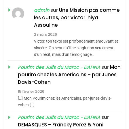
CE QUI NOUS MANQUE –
Jacques Hadida
sur
Une Mission pas comme
admin
les autres, par Victor Ihiya
JUDAISME
Assouline
8
2 mars 2026
Maroc : Les amandes de
Victor, ton texte est profondément émouvant et
Tafraout, le miel de Tadla
sincère. On sent qu’il ne s’agit non seulement
Azilal consacrés produits
d’un récit, mais d’un témoignage…
DAFINA
MAROC
du terroir
sur
Mon
Pourim des Juifs du Maroc - DAFINA
1
pourim chez les Americains – par Junes
Oeil ravageur – Vanessa
Davis-Cohen
De Loya Stauber
15 février 2026
5
CINEMA
ISRAÉL
2025, l’année la plus
[…] Mon Pourim chez les Americains, par-junes-davis-
cohen […]
meurtrière selon le rapport
2
«Tu dis génocide, je dis
d’ADL contre
sur
Pourim des Juifs du Maroc - DAFINA
FRANCE
ISRAÉL
guerre»: La nouvelle
l’antisémitisme
DEMASQUES – Francky Perez & Yoni