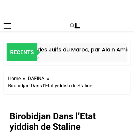
Histoire des Juifs du Maroc, par Alain Amiel
RECENTS
1 Semaine Ago
Home
DAFINA
Birobidjan Dans l’Etat yiddish de Staline
Birobidjan Dans l’Etat
yiddish de Staline