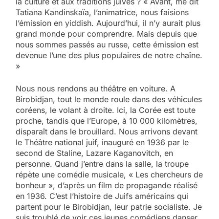
la culture et aux traditions juives ? « Avant, me dit
Tatiana Kandinskaïa, l’animatrice, nous faisions
l’émission en yiddish. Aujourd’hui, il n’y aurait plus
grand monde pour comprendre. Mais depuis que
nous sommes passés au russe, cette émission est
devenue l’une des plus populaires de notre chaîne.
»
Nous nous rendons au théâtre en voiture. A
Birobidjan, tout le monde roule dans des véhicules
coréens, le ­volant à droite. Ici, la Corée est toute
proche, tandis que l’Europe, à 10 000 kilomètres,
disparaît dans le brouillard. Nous arrivons devant
le Théâtre national juif, inauguré en 1936 par le
second de Staline, Lazare Kaganovitch, en
personne. Quand j’entre dans la salle, la troupe
répète une comédie musicale, « Les chercheurs de
bonheur », d’après un film de propagande réalisé
en 1936. C’est l’histoire de Juifs américains qui
partent pour le Birobidjan, leur patrie socialiste. Je
suis troublé de voir ces jeunes comédiens danser