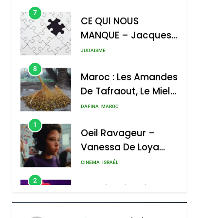
REVENDIQUE MA
7
CE QUI NOUS
JUDAÏTE Par Thérèse
MANQUE – Jacques
Zrihen-Dvir
Hadida
JUDAISME
8
Maroc : Les Amandes
De Tafraout, Le Miel
De Tadla Azilal
DAFINA
MAROC
Consacrés Produits
1
Oeil Ravageur –
Du Terroir
Vanessa De Loya
Stauber
CINEMA
ISRAÉL
2
«Tu Dis Génocide, Je
Dis Guerre»: La
Nouvelle Chanson De