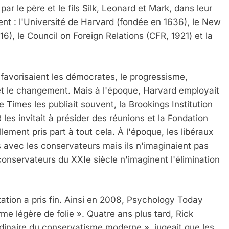
ar le père et le fils Silk, Leonard et Mark, dans leur
nt : l'Université de Harvard (fondée en 1636), le New
16), le Council on Foreign Relations (CFR, 1921) et la
s favorisaient les démocrates, le progressisme,
 et le changement. Mais à l'époque, Harvard employait
 Times les publiait souvent, la Brookings Institution
les invitait à présider des réunions et la Fondation
llement pris part à tout cela. À l'époque, les libéraux
 avec les conservateurs mais ils n'imaginaient pas
conservateurs du XXIe siècle n'imaginent l'élimination
tion a pris fin. Ainsi en 2008, Psychology Today
e légère de folie ». Quatre ans plus tard, Rick
dinaire du conservatisme moderne », jugeait que les