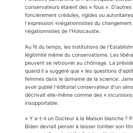
conservateurs étaient des « fous ». D'autre
foncièrement crédules, rigides ou autoritair
l'expression «négationnistes du changement c
négationnistes de l'Holocauste.
5
Au fil du temps, les institutions de l'Establis
légitimité même du conservatisme. Les libér
peuvent se retrouver au chômage. La préside
quand il a suggéré que « les questions d'apti
2025, L’année La Plus
femmes dans le domaine de la science. Jam
FRANCE
ISRAÉL
avoir publié l'éditorial conservateur d'un sén
décrivait elle-même comme des « incursions 
insupportable.
« Y a-t-il un Docteur à la Maison blanche ? 
6
Biden devrait penser à laisser tomber son ti