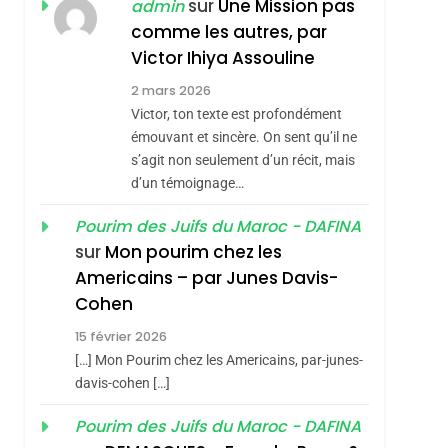
ISRAÉL
JUDAISME
sur
Une Mission pas
admin
Boy George
comme les autres, par
3
Tout Sur La Nostalgie
Victor Ihiya Assouline
2 mars 2026
SOUVENIRS
Victor, ton texte est profondément
4
émouvant et sincère. On sent qu’il ne
Accords D’Isaac:
s’agit non seulement d’un récit, mais
L’alliance Pourrait
d’un témoignage…
S’étendre À 13 Pays
ISRAÉL
JUDAISME
Pourim des Juifs du Maroc - DAFINA
D’Amérique Latine
5
sur
Mon pourim chez les
2025, L’année La Plus
Americains – par Junes Davis-
Meurtrière Selon Le
Cohen
Rapport D’ADL
FRANCE
ISRAÉL
15 février 2026
Contre
6
[…] Mon Pourim chez les Americains, par-junes-
FIÈRE, DIGNE ET
L’antisémitisme
davis-cohen […]
RÉSILIENTE :
Pourim des Juifs du Maroc - DAFINA
POURQUOI JE
ISRAÉL
JUDAISME