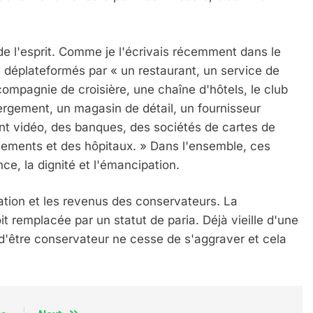
e l'esprit. Comme je l'écrivais récemment dans le
 déplateformés par « un restaurant, un service de
 compagnie de croisière, une chaîne d'hôtels, le club
ergement, un magasin de détail, un fournisseur
nt vidéo, des banques, des sociétés de cartes de
ements et des hôpitaux. » Dans l'ensemble, ces
e, la dignité et l'émancipation.
Dis Guerre»: La Nouvelle Chanson De Boy George
tation et les revenus des conservateurs. La
it remplacée par un statut de paria. Déjà vieille d'une
 d'être conservateur ne cesse de s'aggraver et cela