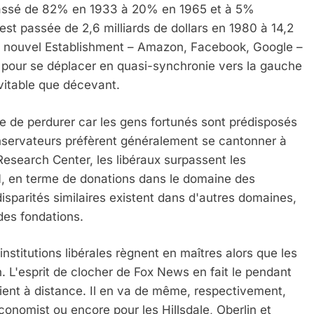
passé de 82% en 1933 à 20% en 1965 et à 5%
est passée de 2,6 milliards de dollars en 1980 à 14,2
r le nouvel Establishment – Amazon, Facebook, Google –
s pour se déplacer en quasi-synchronie vers la gauche
vitable que décevant.
e Tafraout, Le Miel De Tadla Azilal Consacrés P
le de perdurer car les gens fortunés sont prédisposés
onservateurs préfèrent généralement se cantonner à
 Research Center, les libéraux surpassent les
1, en terme de donations dans le domaine des
disparités similaires existent dans d'autres domaines,
 des fondations.
nstitutions libérales règnent en maîtres alors que les
. L'esprit de clocher de Fox News en fait le pendant
ient à distance. Il en va de même, respectivement,
ssa De Loya Stauber
onomist ou encore pour les Hillsdale, Oberlin et