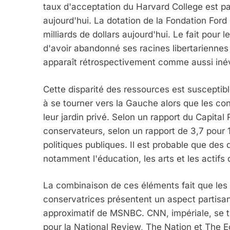
taux d'acceptation du Harvard College est 
aujourd'hui. La dotation de la Fondation Ford 
8
milliards de dollars aujourd'hui. Le fait pou
d'avoir abandonné ses racines libertarienne
apparaît rétrospectivement comme aussi iné
Maroc : Les Amandes D
Terroir
Cette disparité des ressources est susceptib
à se tourner vers la Gauche alors que les c
DAFINA
MAROC
leur jardin privé. Selon un rapport du Capital
conservateurs, selon un rapport de 3,7 pour 
politiques publiques. Il est probable que des 
notamment l'éducation, les arts et les actifs
1
La combinaison de ces éléments fait que les i
conservatrices présentent un aspect partisan
approximatif de MSNBC. CNN, impériale, se t
Oeil Ravageur – Vane
pour la National Review, The Nation et The Ec