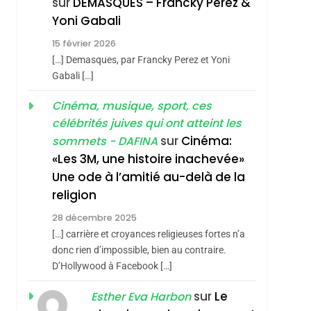
sur
DEMASQUES – Francky Perez &
REVENDIQUE MA
7
Yoni Gabali
CE QUI NOUS
JUDAÏTE Par Thérèse
15 février 2026
MANQUE – Jacques
Zrihen-Dvir
[…] Demasques, par Francky Perez et Yoni
Hadida
JUDAISME
Gabali […]
8
Cinéma, musique, sport, ces
Maroc : Les Amandes
célébrités juives qui ont atteint les
De Tafraout, Le Miel
sur
Cinéma:
sommets - DAFINA
De Tadla Azilal
DAFINA
MAROC
«Les 3M, une histoire inachevée»
Consacrés Produits
sémitisme
Une ode à l’amitié au-delà de la
Du Terroir
religion
28 décembre 2025
[…] carrière et croyances religieuses fortes n’a
donc rien d’impossible, bien au contraire.
D’Hollywood à Facebook […]
sur
Le
Esther Eva Harbon