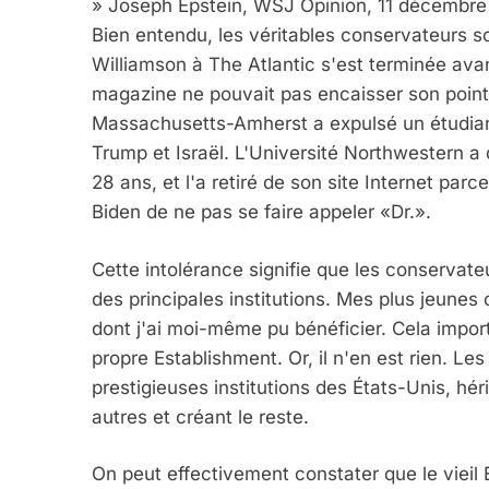
» Joseph Epstein, WSJ Opinion, 11 décembre
Bien entendu, les véritables conservateurs so
FIÈRE, DIGNE ET RÉSIL
Williamson à The Atlantic s'est terminée a
Dvir
magazine ne pouvait pas encaisser son point 
Massachusetts-Amherst a expulsé un étudiant
ISRAÉL
JUDAISME
Trump et Israël. L'Université Northwestern 
28 ans, et l'a retiré de son site Internet parce 
Biden de ne pas se faire appeler «Dr.».
7
Cette intolérance signifie que les conservat
des principales institutions. Mes plus jeune
dont j'ai moi-même pu bénéficier. Cela import
propre Establishment. Or, il n'en est rien. Le
CE QUI NOUS MANQUE
prestigieuses institutions des États-Unis, hér
JUDAISME
autres et créant le reste.
On peut effectivement constater que le vieil