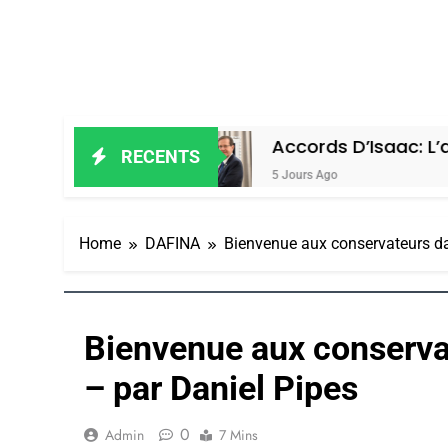
algie
Accords D’Isaac: L’alliance Pou
RECENTS
5 Jours Ago
Home
DAFINA
Bienvenue aux conservateurs dan
Bienvenue aux conservat
– par Daniel Pipes
0
Admin
7 Mins