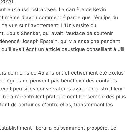
 2020.
nt eux aussi ostracisés. La carrière de Kevin
IENTE : POURQUOI JE REVENDIQUE MA JUDAÏTE Par T
vant même d'avoir commencé parce que l'équipe du
de vue sur l'avortement. L'Université du
, Louis Shenker, qui avait l'audace de soutenir
a dénoncé Joseph Epstein, qui y a enseigné pendant
qu'il avait écrit un article caustique conseillant à Jill
eurs de moins de 45 ans ont effectivement été exclus
s collègues ne peuvent pas bénéficier des contacts
erait peu si les conservateurs avaient construit leur
s libéraux contrôlent pratiquement l'ensemble des plus
 – Jacques Hadida
itant de certaines d'entre elles, transformant les
 Establishment libéral a puissamment prospéré. Le