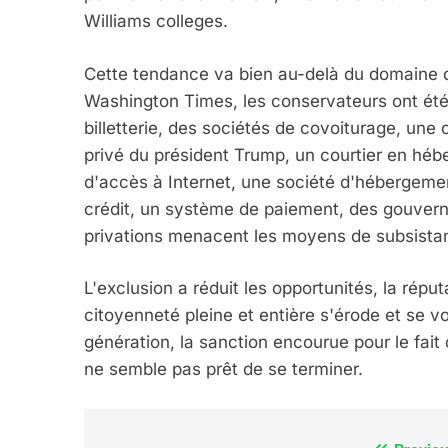
CINEMA
ISRAÉL
Williams colleges.
Cette tendance va bien au-delà du domaine d
Washington Times, les conservateurs ont été
billetterie, des sociétés de covoiturage, une
2
privé du président Trump, un courtier en héb
d'accès à Internet, une société d'hébergeme
crédit, un système de paiement, des gouvern
privations menacent les moyens de subsistanc
«Tu Dis Génocide, Je 
ISRAÉL
JUDAISME
L'exclusion a réduit les opportunités, la répu
citoyenneté pleine et entière s'érode et se vo
génération, la sanction encourue pour le fait
ne semble pas prêt de se terminer.
3