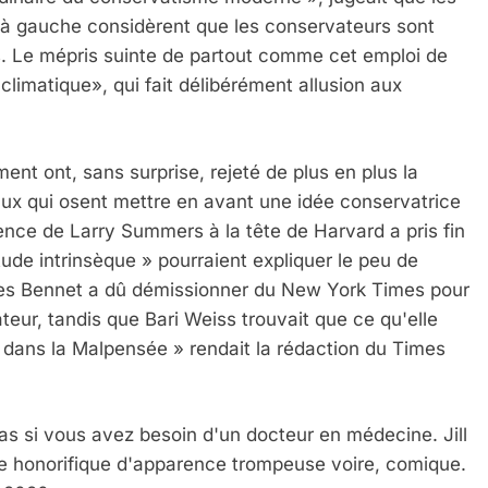
s à gauche considèrent que les conservateurs sont
es. Le mépris suinte de partout comme cet emploi de
limatique», qui fait délibérément allusion aux
hment ont, sans surprise, rejeté de plus en plus la
aux qui osent mettre en avant une idée conservatrice
nce de Larry Summers à la tête de Harvard a pris fin
tude intrinsèque » pourraient expliquer le peu de
 Meurtrière Selon Le Rapport D’ADL Contre L’anti
es Bennet a dû démissionner du New York Times pour
ateur, tandis que Bari Weiss trouvait que ce qu'elle
dans la Malpensée » rendait la rédaction du Times
Pas si vous avez besoin d'un docteur en médecine. Jill
tre honorifique d'apparence trompeuse voire, comique.